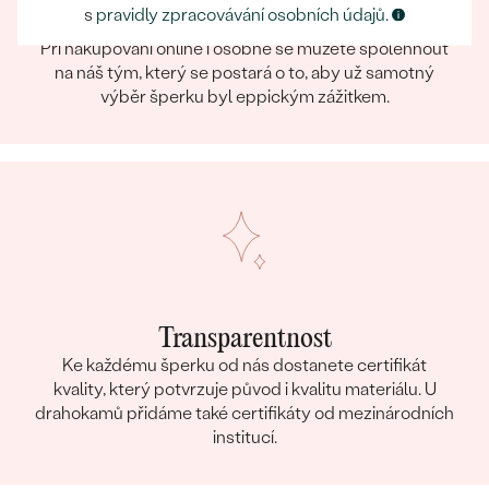
s
pravidly zpracovávání osobních údajů.
Eppický zážitek
Při nakupování online i osobně se můžete spolehnout
na náš tým, který se postará o to, aby už samotný
výběr šperku byl eppickým zážitkem.
Transparentnost
Ke každému šperku od nás dostanete certifikát
kvality, který potvrzuje původ i kvalitu materiálu. U
drahokamů přidáme také certifikáty od mezinárodních
institucí.