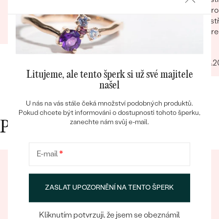
pro
Ondřej
vst
17.02.2025
Zobrazit celou recenzi
pre
Bestsellery
Filip
27.04.
Litujeme, ale tento šperk si už své majitele
našel
OBJEVIT
U nás na vás stále čeká množství podobných produktů.
Pokud chcete být informováni o dostupnosti tohoto šperku,
zanechte nám svůj e-mail.
Proč nakupovat v Eppi
E-mail
*
ZASLAT UPOZORNĚNÍ NA TENTO ŠPERK
Kliknutím potvrzuji, že jsem se obeznámil