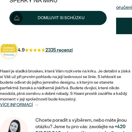
ŠPERKY NA MÍRU
KOMBINOVANÉ ZLATO
STŘÍBRNÉ
Možnosti doručení
POSTRANNÍ KAMENY
ZLATÉ
VÝPRODEJ
ŠPERKY SKLADEM
DOMLUVIT SI SCHŮZKU
PLATINOVÉ
HALO
DLE STYLU
STŘÍBRNÉ
KDYŽ ŠPERKY POMÁHAJÍ
37 296 Kč
s kódem
SUN10
.
VÝPRODEJ
JEDNODUCHÉ
TŘI KAMENY
PLATINOVÉ
DLE STYLU
DLE TYPU
DLE MATERIÁLU
BEZ KAMENE
4.9
2335 recenzí
PECKOVÉ
VINTAGE
NÁUŠNICE
ZLATÉ
DLE STYLU
ETERNITY
KRUHOVÉ
SNUBNÍ A ZÁSNUBNÍ SETY
SOLITÉR
PRSTENY
Haani je sladká broskev, která Vám rozkvete na krku. Je detailní a získá
STŘÍBRNÉ
si Váš už při prvním pohledu na její lesknoucí se linie. S lehkostí se
VYKROJENÉ
MINIMALISTICKÉ
NETRADIČNÍ
budete odívat do jejího jemného designu, s kterým se stanete
NAROZENÍ DÍTĚTE
PŘÍVĚSKY
PLATINOVÉ
perfektně ženská a nádherně jiskřivá. Budete dvojicí, které nikdo
VINTAGE
VISACÍ
neodolá, plná úsměvu a dobré nálady. S Haani prostě zazáříte a každý
PERSONALIZOVANÉ
NÁRAMKY
SESTAV SI SVŮJ PRSTEN
moment v její společnosti bude kouzelný.
VÍCE INFORMACÍ
NETRADIČNÍ
DLE STYLU
SOLITÉR
ZAČÍT S PRSTENEM
SE ZNAMENÍM ZVĚROKRUHU
SETY
ETERNITY
TEPANÉ
Chcete poradit s výběrem, nebo máte jinou
VE TVARU SRDCE
ZAČÍT S DIAMANTEM
MINIMALISTICKÉ
otázku? Jsme tu pro vás: zavolejte na
+420
PÁNSKÉ ŠPERKY