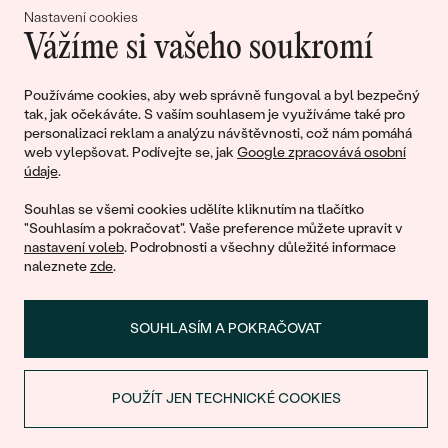
lásky
Nastavení cookies
Vážíme si vašeho soukromí
Připojte se k nám!
Používáme cookies, aby web správně fungoval a byl bezpečný
tak, jak očekáváte. S vaším souhlasem je využíváme také pro
personalizaci reklam a analýzu návštěvnosti, což nám pomáhá
web vylepšovat. Podívejte se, jak
Google zpracovává osobní
údaje
.
Souhlas se všemi cookies udělíte kliknutím na tlačítko
"Souhlasím a pokračovat". Vaše preference můžete upravit v
nastavení voleb
. Podrobnosti a všechny důležité informace
© 2011 - 2026, Eppi.cz
naleznete
zde
.
SOUHLASÍM A POKRAČOVAT
POUŽÍT JEN TECHNICKÉ COOKIES
SLEVA NA PRVNÍ NÁKUP