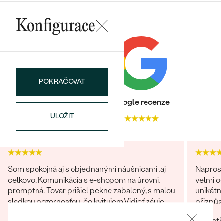
náušnice
Nejprodávanější
PODLE TVARU KAMENE
Konfigurace
Personalizované
prsteny
NA MÍRU
PROHLÉDNOUT
přívěsky
DIAMANTY
POKRAČOVAT
PROHLÉDNOUT
Wave kolekce
OBJEVIT
Heureka recenze
Google recenze
ULOŽIT
4.9
4.7
PROHLÉDNOUT
Som spokojná aj s objednanými náušnicami ,aj
Napros
celkovo. Komunikácia s e-shopom na úrovni,
velmi 
promptná. Tovar prišiel pekne zabalený, s malou
unikátn
sladkou pozornosťou, čo kvitujem.Vidieť záujem
přizpůs
o zákazníka po všetkých stránkach.
precizn
Nevýhoda nie je.
vst