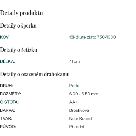
CENOVĚ DOSTUPNÉ
DRAHOKAM
CENOVĚ DOSTUPNÉ
S DRAHOKAMY
Detaily produktu
LUXUSNÍ
Nejprodávanější
LUXUSNÍ
S LAB-GROWN DIAMANTY
Detaily o šperku
DLE MATERIÁLU
snubní prsteny
KOV
:
18k žluté zlato 750/1000
ZLATO
S PERLAMI
Detaily o řetízku
PLATINA
DLE STYLU
DÉLKA
:
41 cm
PROHLÉDNOUT
STŘÍBRO
PERSONALIZOVANÉ
Detaily o osazeném drahokamu
DRUH:
Perla
SYMBOLICKÉ
ROZMĚRY:
6.00 - 6.50 mm
MINIMALISTICKÉ
ČISTOTA
:
AA+
BARVA:
Broskvová
PODLE PŘÍLEŽITOSTI
Nejprodávanější
TVAR
:
Near Round
PŮVOD:
Přírodní
PODLE BARVY