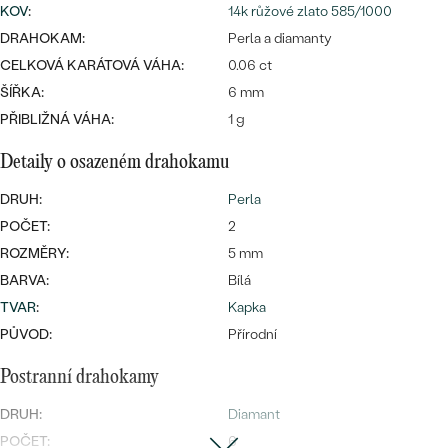
CENOVĚ DOSTUPNÉ
KOV
:
14k růžové zlato 585/1000
DRAHOKAM
CENOVĚ DOSTUPNÉ
S DRAHOKAMY
DRAHOKAM:
Perla a diamanty
LUXUSNÍ
Nejprodávanější
CELKOVÁ KARÁTOVÁ VÁHA:
0.06 ct
LUXUSNÍ
S LAB-GROWN DIAMANTY
DLE MATERIÁLU
ŠÍŘKA:
6 mm
snubní prsteny
PŘIBLIŽNÁ VÁHA:
1 g
ZLATO
S PERLAMI
Detaily o osazeném drahokamu
PLATINA
DLE STYLU
DRUH:
Perla
PROHLÉDNOUT
STŘÍBRO
POČET:
2
PERSONALIZOVANÉ
ROZMĚRY:
5 mm
BARVA:
Bílá
SYMBOLICKÉ
TVAR
:
Kapka
PŮVOD:
MINIMALISTICKÉ
Přírodní
Postranní drahokamy
PODLE PŘÍLEŽITOSTI
Nejprodávanější
DRUH:
Diamant
PODLE BARVY
POČET:
6