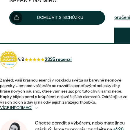
ŠPERKY NA MÍRU
21 590 Kč
KOMBINOVANÉ ZLATO
STŘÍBRNÉ
POSTRANNÍ KAMENY
ZLATÉ
VÝPRODEJ
ŠPERKY SKLADEM
Možnosti doručení
DOMLUVIT SI SCHŮZKU
PLATINOVÉ
HALO
DLE STYLU
STŘÍBRNÉ
KDYŽ ŠPERKY POMÁHAJÍ
VÝPRODEJ
JEDNODUCHÉ
19 431 Kč
s kódem
SUN10
.
TŘI KAMENY
PLATINOVÉ
DLE STYLU
DLE TYPU
DLE MATERIÁLU
BEZ KAMENE
PECKOVÉ
VINTAGE
NÁUŠNICE
ZLATÉ
DLE STYLU
4.9
2335 recenzí
ETERNITY
KRUHOVÉ
SNUBNÍ A ZÁSNUBNÍ SETY
SOLITÉR
PRSTENY
STŘÍBRNÉ
VYKROJENÉ
MINIMALISTICKÉ
NETRADIČNÍ
Zahlédl vaši krásnou esenci v rozkladu světla na barevné neonové
NAROZENÍ DÍTĚTE
PŘÍVĚSKY
PLATINOVÉ
paprsky. Jemnost vaší tváře se rozzářila perleťovými odlesky díky
VINTAGE
kráse nových náušnic, které vám seslalo pro tuto chvíli samo nebe.
VISACÍ
PERSONALIZOVANÉ
Kapky bílých perel s krůpějemi nejsvěžejších diamantů. Odrážejí se ve
NÁRAMKY
SESTAV SI SVŮJ PRSTEN
vašich očích a dávají na odiv jejich zarážející hloubku.
NETRADIČNÍ
DLE STYLU
SOLITÉR
VÍCE INFORMACÍ
ZAČÍT S PRSTENEM
SE ZNAMENÍM ZVĚROKRUHU
SETY
ETERNITY
TEPANÉ
VE TVARU SRDCE
ZAČÍT S DIAMANTEM
Chcete poradit s výběrem, nebo máte jinou
MINIMALISTICKÉ
PÁNSKÉ ŠPERKY
otázku? Jsme tu pro vás: zavolejte na
+420