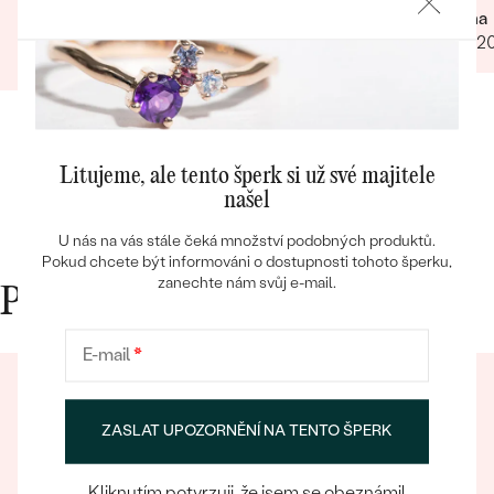
Darina
Kristýna
12.07.2
11.08.2024
Zobrazit celou recenzi
Bestsellery
Litujeme, ale tento šperk si už své majitele
našel
OBJEVIT
U nás na vás stále čeká množství podobných produktů.
Pokud chcete být informováni o dostupnosti tohoto šperku,
zanechte nám svůj e-mail.
Proč nakupovat v Eppi
E-mail
*
ZASLAT UPOZORNĚNÍ NA TENTO ŠPERK
Kliknutím potvrzuji, že jsem se obeznámil