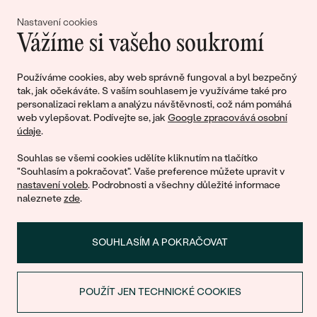
lásky
Nastavení cookies
Vážíme si vašeho soukromí
Připojte se k nám!
Používáme cookies, aby web správně fungoval a byl bezpečný
tak, jak očekáváte. S vaším souhlasem je využíváme také pro
personalizaci reklam a analýzu návštěvnosti, což nám pomáhá
web vylepšovat. Podívejte se, jak
Google zpracovává osobní
údaje
.
Souhlas se všemi cookies udělíte kliknutím na tlačítko
"Souhlasím a pokračovat". Vaše preference můžete upravit v
nastavení voleb
. Podrobnosti a všechny důležité informace
© 2011 - 2026, Eppi.cz
naleznete
zde
.
SOUHLASÍM A POKRAČOVAT
POUŽÍT JEN TECHNICKÉ COOKIES
SLEVA NA PRVNÍ NÁKUP