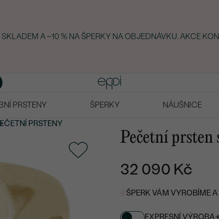
Y SKLADEM A −10 % NA ŠPERKY NA OBJEDNÁVKU. AKCE KON
BNÍ PRSTENY
ŠPERKY
NÁUŠNICE
EČETNÍ PRSTENY
Pečetní prsten
32 090 Kč
ŠPERK VÁM VYROBÍME A 
EXPRESNÍ VÝROBA