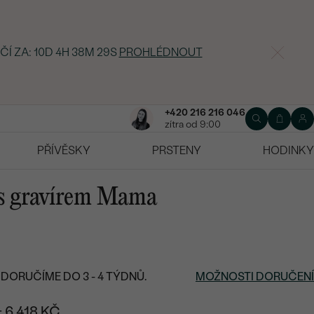
ČÍ ZA:
10D 4H 38M 28S
PROHLÉDNOUT
+420 216 216 046
zítra od 9:00
PŘÍVĚSKY
PRSTENY
HODINKY
 s gravírem Mama
DORUČÍME DO 3 - 4 TÝDNŮ.
MOŽNOSTI DORUČENÍ
+ 6 418 KČ