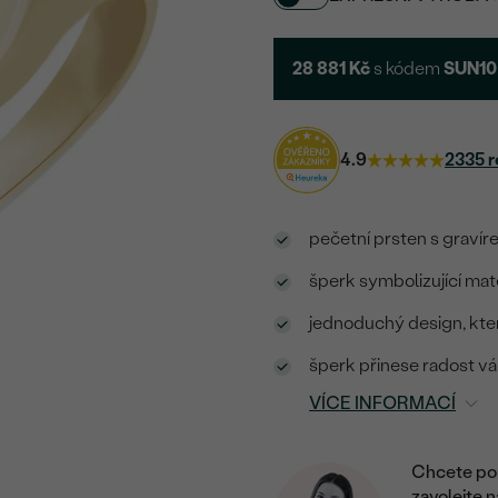
28 881 Kč
s kódem
SUN10
4.9
2335 r
pečetní prsten s graví
šperk symbolizující ma
jednoduchý design, kter
šperk přinese radost v
VÍCE INFORMACÍ
Chcete por
zavolejte 