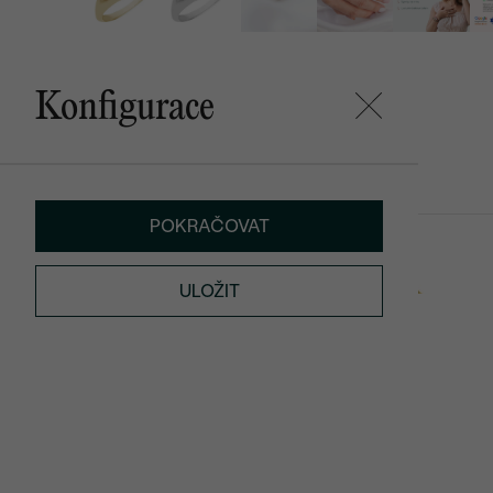
Konfigurace
Mohlo by se vám líbit
POKRAČOVAT
Ella
Mama
od 25 690 Kč
od 14 790 K
ULOŽIT