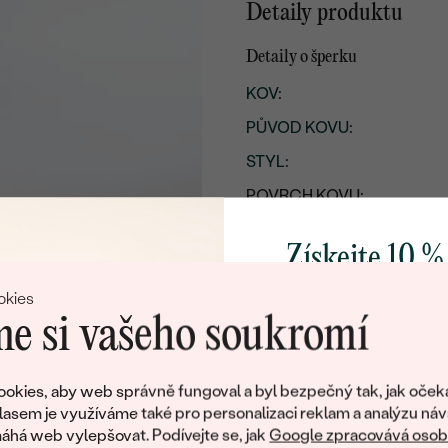
Detaily produktu
Detaily o šperku
KOV
:
PŮVOD KOVU
:
STYL
:
POVRCH KOVU:
ŠÍŘKA:
Získejte 10 %
VÝŠKA:
svůj první 
PŘIBLIŽNÁ VÁHA:
okies
e si vašeho soukromí
Přidejte se k nám a 
poctivě vyráběných 
okies, aby web správně fungoval a byl bezpečný tak, jak oček
Jako dárek na přivítá
lasem je využíváme také pro personalizaci reklam a analýzu náv
zašleme slevový kód
há web vylepšovat. Podívejte se, jak
Google zpracovává osobn