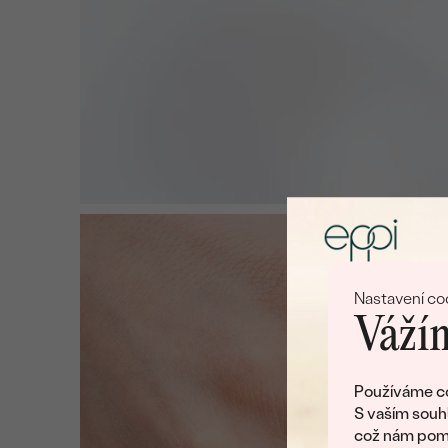
Nastavení co
Vážím
Používáme co
S vaším souh
což nám pomá