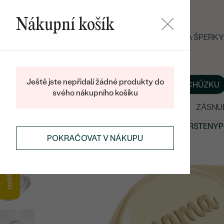
Nákupní košík
LETNÍ BLACK FRIDAY: −25 % NA ŠPERK
Ještě jste nepřidali žádné produkty do
O NÁS
BLOG
ŠPERKY NA MÍRU
DOMLUVIT SI SCHŮZKU
svého nákupního košíku
VÝPRODEJ
SNUBNÍ PRSTENY
ZÁSNU
PERSONALIZOVANÉ ŠPERKY
PERSONALIZOVANÉ PRSTENY
P
POKRAČOVAT V NÁKUPU