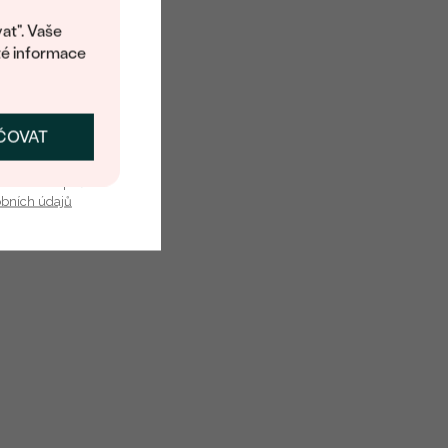
at". Vaše
té informace
ČOVAT
SKAT SLEVU
u nás v bezpečí.
obních údajů