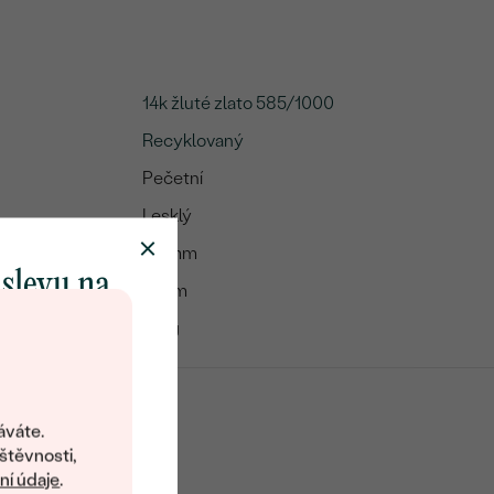
14k žluté zlato 585/1000
Recyklovaný
Pečetní
Lesklý
1.9 mm
 slevu na
9 mm
klenot
3.3 g
objevte svět
šperků Eppi.
áváte.
ní vám obratem
štěvnosti,
 na váš první
í údaje
.