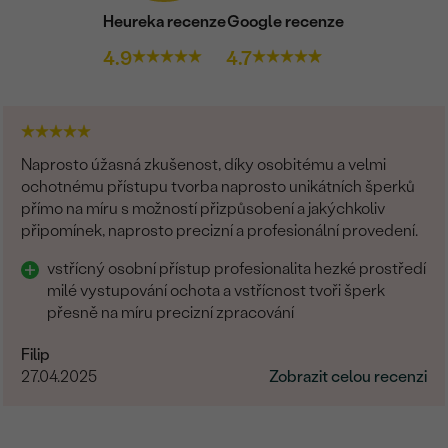
Heureka recenze
Google recenze
4.9
4.7
Naprosto úžasná zkušenost, díky osobitému a velmi
ochotnému přístupu tvorba naprosto unikátních šperků
přímo na míru s možností přizpůsobení a jakýchkoliv
připomínek, naprosto precizní a profesionální provedení.
vstřícný osobní přístup profesionalita hezké prostředí
milé vystupování ochota a vstřícnost tvoři šperk
přesně na míru precizní zpracování
Filip
27.04.2025
Zobrazit celou recenzi