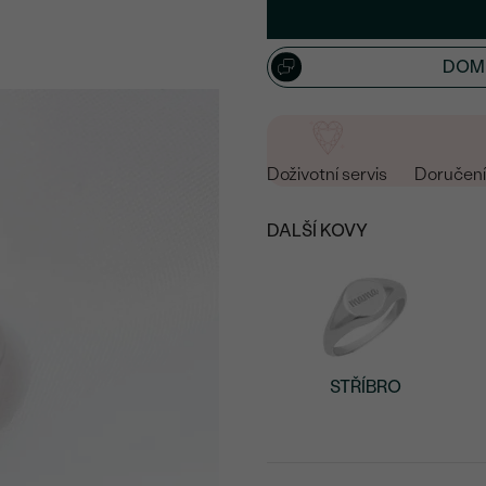
DOML
Doživotní servis
Doručení 
DALŠÍ KOVY
STŘÍBRO