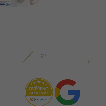
Veera
č
11 990 Kč