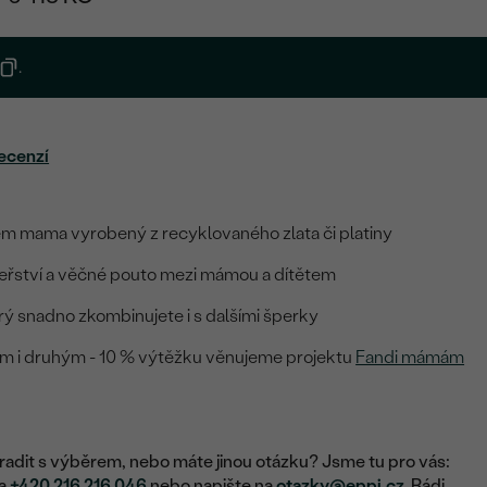
.
ecenzí
rem mama vyrobený z recyklovaného zlata či platiny
teřství a věčné pouto mezi mámou a dítětem
ý snadno zkombinujete i s dalšími šperky
ám i druhým - 10 % výtěžku věnujeme projektu
Fandi mámám
adit s výběrem, nebo máte jinou otázku? Jsme tu pro vás:
na
+420 216 216 046
nebo napište na
otazky@eppi.cz
. Rádi