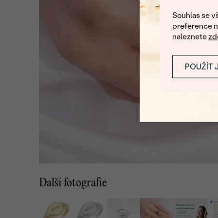
Souhlas se vš
preference m
naleznete
zd
POUŽÍT 
Další fotografie