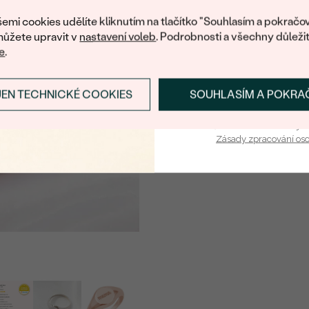
nákup.
emi cookies udělíte kliknutím na tlačítko "Souhlasím a pokračov
ůžete upravit v
nastavení voleb
. Podrobnosti a všechny důleži
e
.
JEN TECHNICKÉ COOKIES
SOUHLASÍM A POKRA
PŘIHLÁSIT SE A ZÍ
Vaša e-mailová adresa je 
Zásady zpracování os