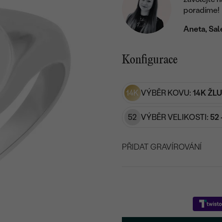
poradíme!
Aneta, Sal
Konfigurace
14K
VÝBĚR KOVU:
14K ŽL
52
VÝBĚR VELIKOSTI:
52 
PŘIDAT GRAVÍROVÁNÍ
VYBERTE FONT
Napište iniciály/text
15
/ 15 ZNAKŮ