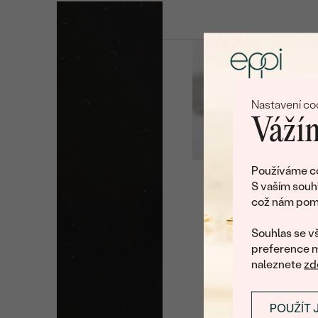
Nastavení co
Vážím
Používáme co
S vaším souh
což nám pomá
U nás na vás stále č
Souhlas se vš
preference m
naleznete
zd
POUŽÍT 