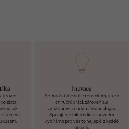
tika
Inovace
ab-grown
Šperkařství je stále řemeslem, které
ho zlata,
ctí ruční práci, zároveň ale
hceme tak
využíváme i moderní technologie.
držitelnost
Spojujeme tak tradici s inovací a
 luxusem.
vybíráme pro vás to nejlepší z každé
oblasti.