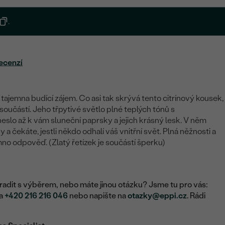
.
ecenzí
d tajemna budící zájem. Co asi tak skrývá tento citrínový kousek,
í součástí. Jeho třpytivé světlo plné teplých tónů s
lo až k vám sluneční paprsky a jejich krásný lesk. V něm
 a čekáte, jestli někdo odhalí váš vnitřní svět. Plná něžnosti a
emno odpověď. (Zlatý řetízek je součástí šperku)
adit s výběrem, nebo máte jinou otázku? Jsme tu pro vás:
na
+420 216 216 046
nebo napište na
otazky@eppi.cz
. Rádi