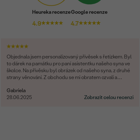
Heureka recenze
Google recenze
4.9
4.7
Objednala jsem personalizovaný přívěsek s řetízkem. Byl
to dárek na památku pro paní asistentku našeho syna ve
školce. Na přívěsku byl obrázek od našeho syna, z druhé
strany věnování. Z obchodu se mi obratem ozvali a
dořešili jsme všechny detaily objednávky. Šperk je
Gabriela
nádherný, udělal velikou radost, je originální a opravdová
28.06.2025
Zobrazit celou recenzi
památka. Jednání s paní po e-mailu bylo rychlé a
příjemné. Moc obchod doporučuji!