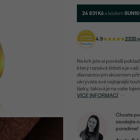
24 831 Kč
s kódem
SUN10
4.9
2335 r
Na krk jste si pověsili pokla
který rozsévá štěstí a je vaš
diamantovým akcentem přines
ukrýváte své nejtajnější touhy
lásky, taková je na vaše taj
VÍCE INFORMACÍ
Chcete por
zavolejte 
poradíme!