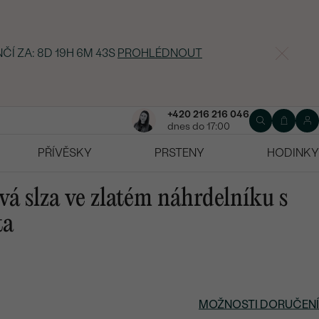
NČÍ ZA:
8D 19H 6M 42S
PROHLÉDNOUT
+420 216 216 046
dnes do 17:00
PŘÍVĚSKY
PRSTENY
HODINKY
ová slza ve zlatém náhrdelníku s
ta
MOŽNOSTI DORUČENÍ