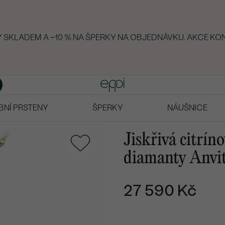
KY SKLADEM A −10 % NA ŠPERKY NA OBJEDNÁVKU. AKCE KO
BNÍ PRSTENY
ŠPERKY
NÁUŠNICE
Jiskřivá citrín
diamanty Anvi
27 590 Kč