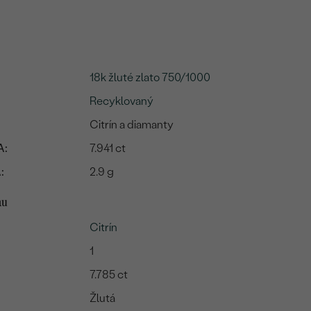
18k žluté zlato 750/1000
Recyklovaný
Citrín a diamanty
A:
7.941 ct
:
2.9 g
mu
Citrín
1
7.785 ct
Žlutá