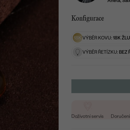
Aneta, Sal
Konfigurace
18K
VÝBĚR KOVU:
18K ŽL
VÝBĚR ŘETÍZKU:
BEZ 
Doživotní servis
Doručení 