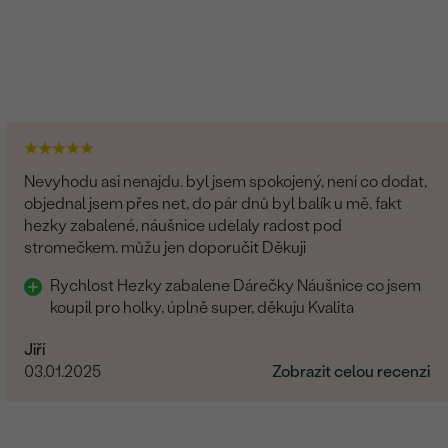
Nevyhodu asi nenajdu. byl jsem spokojený, není co dodat,
objednal jsem přes net, do pár dnů byl balík u mě, fakt
hezky zabalené, náušnice udelaly radost pod
stromečkem. můžu jen doporučit Děkuji
Rychlost Hezky zabalene Dárečky Náušnice co jsem
koupil pro holky, úplně super, děkuju Kvalita
Jiří
03.01.2025
Zobrazit celou recenzi