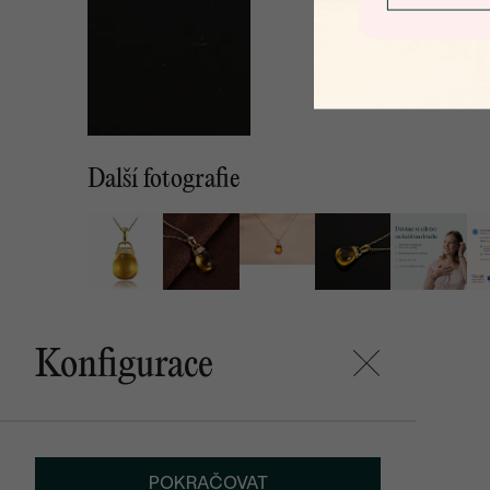
Další fotografie
Konfigurace
POKRAČOVAT