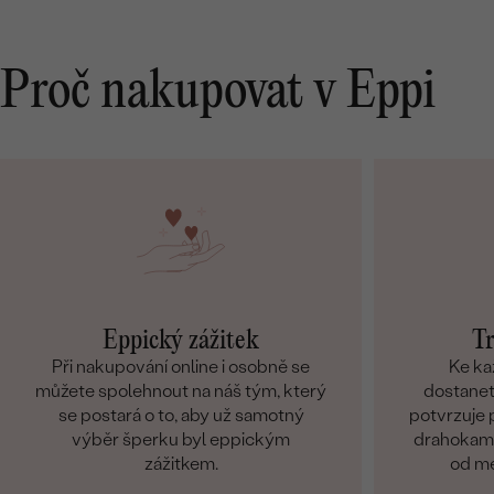
Proč nakupovat v Eppi
Eppický zážitek
Tr
Při nakupování online i osobně se
Ke ka
můžete spolehnout na náš tým, který
dostanete
se postará o to, aby už samotný
potvrzuje p
výběr šperku byl eppickým
drahokamů
zážitkem.
od me