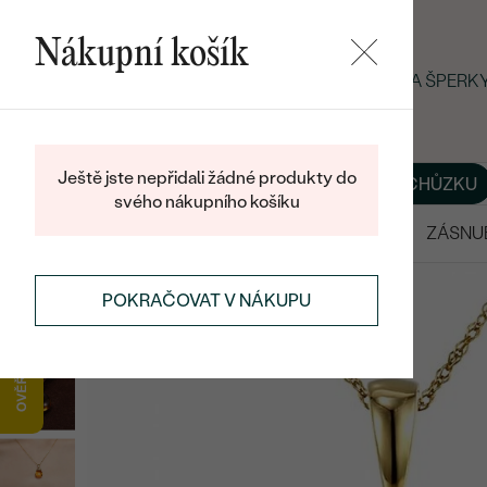
Nákupní košík
LETNÍ BLACK FRIDAY: −25 % NA ŠPER
Ještě jste nepřidali žádné produkty do
O NÁS
BLOG
ŠPERKY NA MÍRU
DOMLUVIT SI SCHŮZKU
svého nákupního košíku
VÝPRODEJ
SNUBNÍ PRSTENY
ZÁSNU
POKRAČOVAT V NÁKUPU