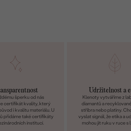
ansparentnost
Udržitelnost a e
ždému šperku od nás
Klenoty vytváříme z l
 certifikát kvality, který
diamantů a recyklované
ůvod i kvalitu materiálu. U
stříbra nebo platiny. C
 přidáme také certifikáty
vyslat signál, že etika a u
zinárodních institucí.
mohou jít ruku v ruce s