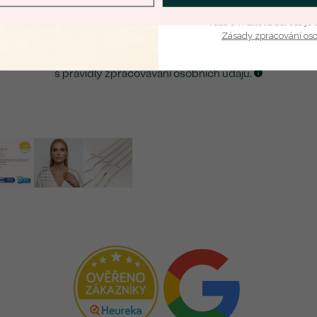
ZASLAT UPOZORNĚNÍ NA TENTO
ŠPERK
Vaša e-mailová adresa je 
Zásady zpracování os
Kliknutím potvrzuji, že jsem se obeznámil
s
pravidly zpracovávání osobních údajů.