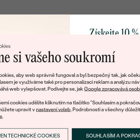
TVAR
:
PŮVOD:
Postranní drahokamy
Získejte 10 %
DRUH:
svůj první 
okies
POČET:
e si vašeho soukromí
KARÁTOVÁ VÁHA
:
Přidejte se k nám a 
ROZMĚRY:
poctivě vyráběných 
okies, aby web správně fungoval a byl bezpečný tak, jak oček
Jako dárek na přivítá
lasem je využíváme také pro personalizaci reklam a analýzu náv
TVAR
:
Litujeme, ale tento šperk si už své majitele našel
zašleme slevový kód
há web vylepšovat. Podívejte se, jak
Google zpracovává osobn
ČISTOTA
:
nákup.
eká množství podobných produktů. Pokud chcete být informováni
emi cookies udělíte kliknutím na tlačítko "Souhlasím a pokračov
šperku, zanechte nám svůj e-mail.
BARVA
:
ůžete upravit v
nastavení voleb
. Podrobnosti a všechny důleži
PŮVOD:
e
.
E-mail
*
JEN TECHNICKÉ COOKIES
SOUHLASÍM A POKRA
PŘIHLÁSIT SE A ZÍ