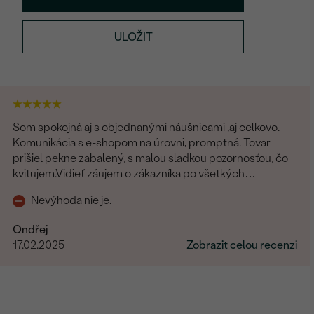
ULOŽIT
Som spokojná aj s objednanými náušnicami ,aj celkovo.
Komunikácia s e-shopom na úrovni, promptná. Tovar
prišiel pekne zabalený, s malou sladkou pozornosťou, čo
kvitujem.Vidieť záujem o zákazníka po všetkých
stránkach.
Nevýhoda nie je.
Ondřej
17.02.2025
Zobrazit celou recenzi