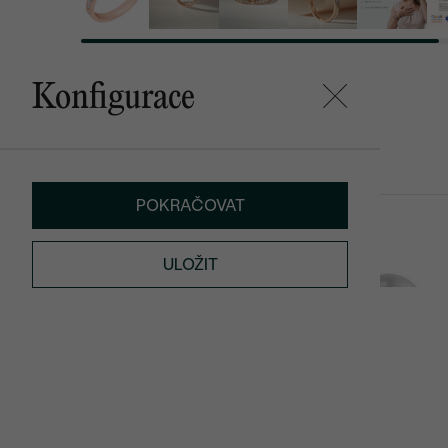
Konfigurace
Mohlo by se vám líbit
POKRAČOVAT
Heidy
Abira
SKLADEM
ULOŽIT
2 990 Kč
3 490 Kč