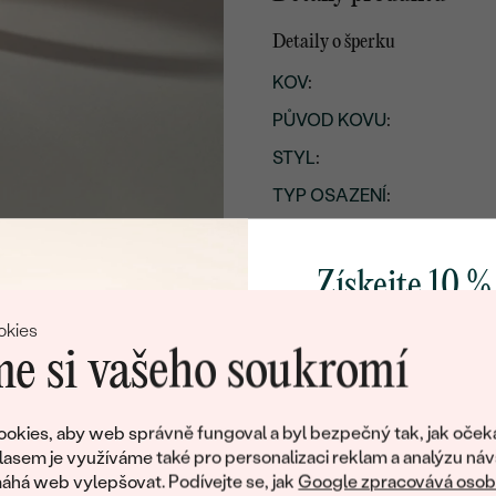
Detaily o šperku
KOV
:
PŮVOD KOVU
:
STYL
:
TYP OSAZENÍ
:
CELKOVÁ KARÁTOVÁ VÁH
POVRCH KOVU:
Získejte 10 %
ŠÍŘKA:
svůj první 
okies
PŘIBLIŽNÁ VÁHA:
e si vašeho soukromí
Detaily o osazeném drahoka
Přidejte se k nám a 
poctivě vyráběných 
okies, aby web správně fungoval a byl bezpečný tak, jak oček
DRUH:
Jako dárek na přivítá
lasem je využíváme také pro personalizaci reklam a analýzu náv
POČET:
zašleme slevový kód
há web vylepšovat. Podívejte se, jak
Google zpracovává osobn