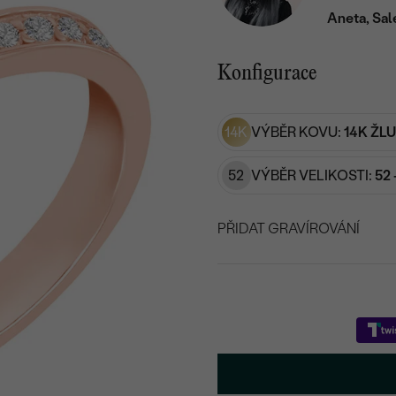
Aneta, Sal
Konfigurace
14K
VÝBĚR KOVU:
14K ŽL
52
VÝBĚR VELIKOSTI:
52 
PŘIDAT GRAVÍROVÁNÍ
VYBERTE FONT
Napište iniciály/text
15
/ 15 ZNAKŮ