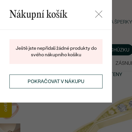
Nákupní košík
LETNÍ BLACK FRIDAY: −25 % NA ŠPERK
Ještě jste nepřidali žádné produkty do
O NÁS
BLOG
ŠPERKY NA MÍRU
DOMLUVIT SI SCHŮZKU
svého nákupního košíku
VÝPRODEJ
SNUBNÍ PRSTENY
ZÁSNU
PRSTENY
ETERNITY PRSTENY
ZLATÉ ETERNITY PRSTENY
POKRAČOVAT V NÁKUPU