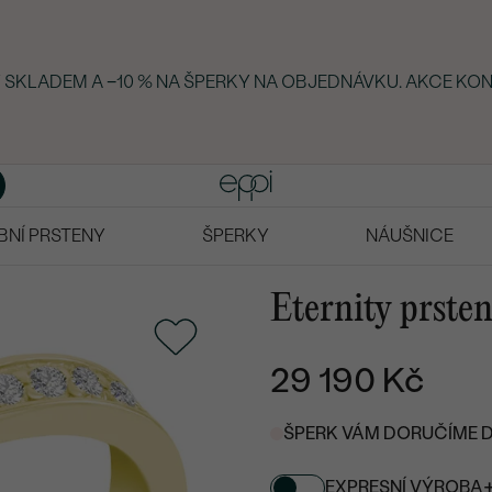
Y SKLADEM A −10 % NA ŠPERKY NA OBJEDNÁVKU. AKCE KON
BNÍ PRSTENY
ŠPERKY
NÁUŠNICE
Eternity prste
29 190 Kč
ŠPERK VÁM DORUČÍME DO
EXPRESNÍ VÝROBA