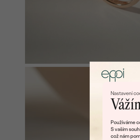
Nastavení co
Vážím
Používáme co
S vaším souh
což nám pomá