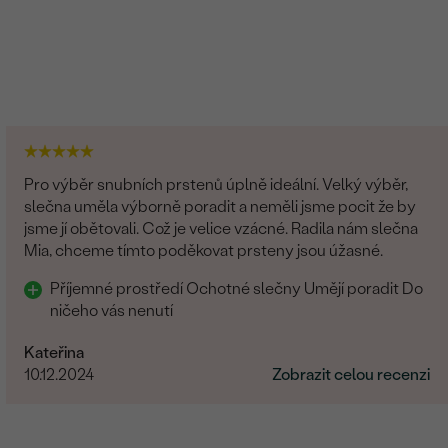
Pro výběr snubních prstenů úplně ideální. Velký výběr,
slečna uměla výborně poradit a neměli jsme pocit že by
jsme jí obětovali. Což je velice vzácné. Radila nám slečna
Mia, chceme tímto poděkovat prsteny jsou úžasné.
Příjemné prostředí Ochotné slečny Umějí poradit Do
ničeho vás nenutí
Kateřina
10.12.2024
Zobrazit celou recenzi