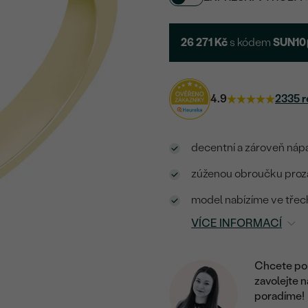
26 271 Kč
s kódem
SUN10
4.9
2335 r
decentní a zároveň nápa
zúženou obroučku proza
model nabízíme ve třec
VÍCE INFORMACÍ
Chcete por
zavolejte 
poradíme!