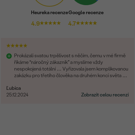
Heureka recenze
Google recenze
4.9
4.7
Prokázali svatou trpělivost s něčím, čemu v mé firmě
říkáme “náročný zákazník” a myslíme vždy
nespokojená totální … Vyřizovala jsem komplikovanou
zakázku pro třetího člověka na druhém konci světa a
zvládli to skvěle. Musím moc poděkovat.
Ľubica
25.12.2024
Zobrazit celou recenzi