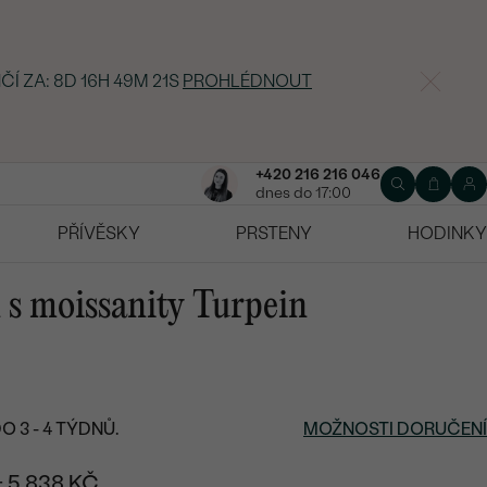
ČÍ ZA:
8D 16H 49M 20S
PROHLÉDNOUT
+420 216 216 046
dnes do 17:00
PŘÍVĚSKY
PRSTENY
HODINKY
n s moissanity Turpein
 3 - 4 TÝDNŮ.
MOŽNOSTI DORUČENÍ
+ 5 838 KČ