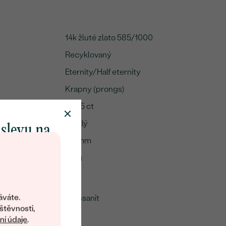
14k žluté zlato 585/1000
Recyklovaný
Eternity/Half eternity
Krapny (prongs)
A:
0.235 ct
Lesklý
 slevu na
2.3 mm
klenot
2.2 g
mu
objevte svět
šperků Eppi.
áváte.
Moissanit
ní vám obratem
štěvnosti,
2
 na váš první
í údaje
.