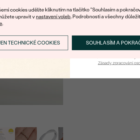
nákup.
KARÁTOVÁ VÁHA:
emi cookies udělíte kliknutím na tlačítko "Souhlasím a pokračov
ROZMĚRY:
ůžete upravit v
nastavení voleb
. Podrobnosti a všechny důleži
e
.
ČISTOTA
:
BARVA:
JEN TECHNICKÉ COOKIES
SOUHLASÍM A POKRA
PŘIHLÁSIT SE A ZÍ
TVAR
:
PŮVOD:
Vaša e-mailová adresa je 
Zásady zpracování os
Postranní drahokamy
DRUH:
POČET:
KARÁTOVÁ VÁHA:
ROZMĚRY:
TVAR
:
ČISTOTA
: