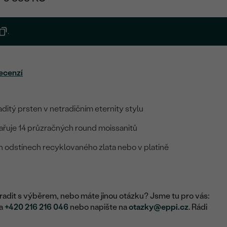
.
ecenzí
ditý prsten v netradičním eternity stylu
řuje 14 průzračných round moissanitů
h odstínech recyklovaného zlata nebo v platině
adit s výběrem, nebo máte jinou otázku? Jsme tu pro vás:
na
+420 216 216 046
nebo napište na
otazky@eppi.cz
. Rádi