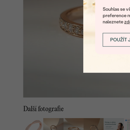
Souhlas se vš
preference m
naleznete
zd
POUŽÍT 
Další fotografie