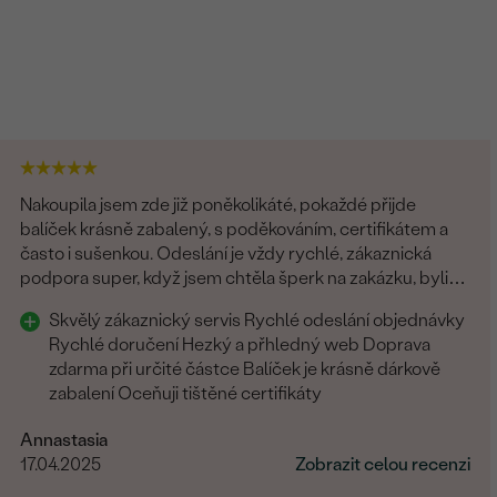
Nakoupila jsem zde již poněkolikáté, pokaždé přijde
balíček krásně zabalený, s poděkováním, certifikátem a
často i sušenkou. Odeslání je vždy rychlé, zákaznická
podpora super, když jsem chtěla šperk na zakázku, byli
všichni fajn. Rozhodně tyto šperky doporučuji
Skvělý zákaznický servis Rychlé odeslání objednávky
Rychlé doručení Hezký a přhledný web Doprava
zdarma při určité částce Balíček je krásně dárkově
zabalení Oceňuji tištěné certifikáty
Annastasia
17.04.2025
Zobrazit celou recenzi