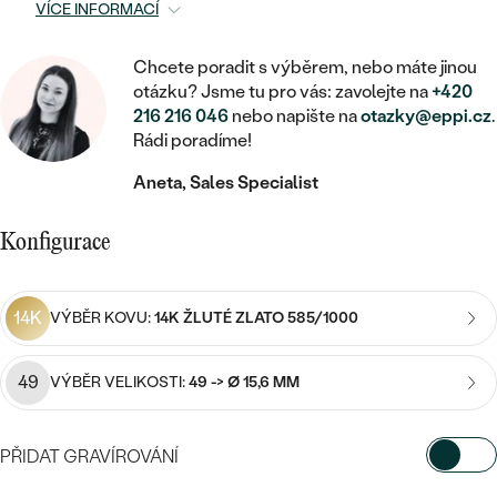
MINIMALISTICKÉ
RUČNĚ RYTÉ
VÍCE INFORMACÍ
DĚTSKÉ
ZAČÍT S LAB-GROWN DIAMANTEM
MEDAILONKY
DĚTSKÉ ŠPERKY
STATEMENT
S VÝPLNÍ
PIERCING
Chcete poradit s výběrem, nebo máte jinou
ZAČÍT S BAREVNÝM DIAMANTEM
ŘETÍZKY
BROŽE
otázku? Jsme tu pro vás: zavolejte na
+420
PEČETNÍ
SVATEBNÍ SETY
216 216 046
nebo napište na
otazky@eppi.cz
.
VE TVARU SRDCE
DOPLŇKY
DLE KAMENE
Rádi poradíme!
DLE DRAHOKAMU
PERSONALIZOVANÉ
Aneta, Sales Specialist
S DIAMANTY
DLE CENY
SE ZVÍŘATY
DIAMANT
DLE MATERIÁLU
CENOVĚ DOSTUPNÉ
DLE DRAHOKAMU
S DRAHOKAMY
Konfigurace
LAB-GROWN DIAMANT
ZLATO
DLE DRAHOKAMU
S DIAMANTY
LUXUSNÍ
S PERLAMI
MOISSANIT
S DIAMANTY
STŘÍBRO
14K
VÝBĚR KOVU:
14K ŽLUTÉ ZLATO 585/1000
S DRAHOKAMY
BAREVNÝ DIAMANT
S DRAHOKAMY
PLATINA
DLE CENY
49
VÝBĚR VELIKOSTI:
49 -> Ø 15,6 MM
S PERLAMI
CENOVĚ DOSTUPNÉ
ČERNÝ DIAMANT
S PERLAMI
DLE KAMENE
PŘIDAT GRAVÍROVÁNÍ
DLE CENY
LUXUSNÍ
SALT AND PEPPER DIAMANT
S DIAMANTY
DLE CENY