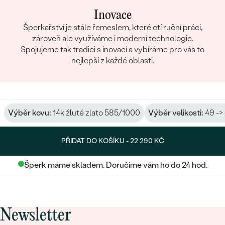
Inovace
Šperkařství je stále řemeslem, které ctí ruční práci,
zároveň ale využíváme i moderní technologie.
Spojujeme tak tradici s inovací a vybíráme pro vás to
nejlepší z každé oblasti.
Výběr kovu:
14k žluté zlato 585/1000
Výběr velikosti:
49 ->
PŘIDAT DO KOŠÍKU -
22 290 KČ
Šperk máme skladem. Doručíme vám ho do 24 hod.
Newsletter