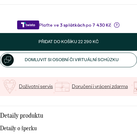
CENOVĚ DOSTUPNÉ
VYBERTE FONT
DRAHOKAM
CENOVĚ DOSTUPNÉ
S DRAHOKAMY
LUXUSNÍ
Nejprodávanější
Napište iniciály/text
LUXUSNÍ
S LAB-GROWN DIAMANTY
DLE MATERIÁLU
15
/ 15 ZNAKŮ
snubní prsteny
ZLATO
S PERLAMI
PŘIDAT DO KOŠÍKU
22 290 KČ
PLATINA
DOMLUVIT SI OSOBNÍ ČI VIRTUÁLNÍ SCHŮZKU
DLE STYLU
PROHLÉDNOUT
STŘÍBRO
PERSONALIZOVANÉ
Doživotní servis
Doručení i vrácení zdarma
SYMBOLICKÉ
MINIMALISTICKÉ
Detaily produktu
PODLE PŘÍLEŽITOSTI
Nejprodávanější
Detaily o šperku
PODLE BARVY