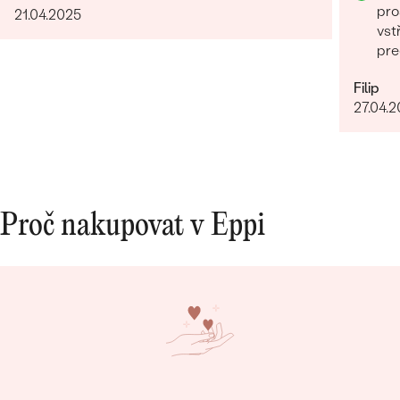
pro
21.04.2025
vst
pre
Filip
27.04.
Proč nakupovat v Eppi