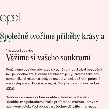
Společně tvoříme příběhy krásy a
lásky
Nastavení cookies
Vážíme si vašeho soukromí
Připojte se k nám!
Používáme cookies, aby web správně fungoval a byl bezpečný
tak, jak očekáváte. S vaším souhlasem je využíváme také pro
personalizaci reklam a analýzu návštěvnosti, což nám pomáhá
web vylepšovat. Podívejte se, jak
Google zpracovává osobní
údaje
.
Souhlas se všemi cookies udělíte kliknutím na tlačítko
"Souhlasím a pokračovat". Vaše preference můžete upravit v
nastavení voleb
. Podrobnosti a všechny důležité informace
© 2011 - 2026, Eppi.cz