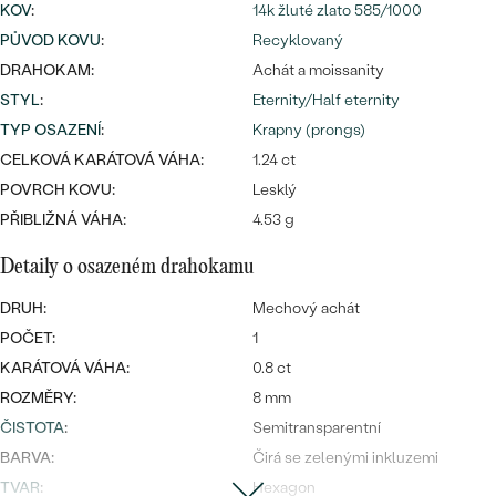
náušnice
KOV
:
14k žluté zlato 585/1000
Nejprodávanější
PODLE TVARU KAMENE
PŮVOD KOVU
:
Recyklovaný
Personalizované
DRAHOKAM:
Achát a moissanity
prsteny
NA MÍRU
PROHLÉDNOUT
STYL
:
Eternity/Half eternity
přívěsky
TYP OSAZENÍ
:
Krapny (prongs)
DIAMANTY
CELKOVÁ KARÁTOVÁ VÁHA:
1.24 ct
POVRCH KOVU:
Lesklý
PROHLÉDNOUT
Wave kolekce
PŘIBLIŽNÁ VÁHA:
4.53 g
OBJEVIT
Detaily o osazeném drahokamu
DRUH:
Mechový achát
PROHLÉDNOUT
POČET:
1
KARÁTOVÁ VÁHA:
0.8 ct
ROZMĚRY:
8 mm
ČISTOTA
:
Semitransparentní
BARVA:
Čirá se zelenými inkluzemi
TVAR
:
Hexagon