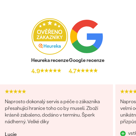
ROZMĚRY:
1.75 mm
TVAR
:
Round
ČISTOTA
:
SI
BARVA:
G-H
PŮVOD:
Vytvořený v laboratoři
Postranní drahokamy
DRUH:
Moissanit
Heureka recenze
Google recenze
POČET:
8
4.9
4.7
KARÁTOVÁ VÁHA:
0.08 ct
ROZMĚRY:
1.5 mm
TVAR
:
Round
ČISTOTA
:
SI
Naprosto dokonalý servis a péče o zákazníka
Napros
BARVA:
G-H
přesahující hranice toho co by museli. Zboží
velmi 
krásně zabaleno, dodáno v termínu. Šperk
unikátn
PŮVOD:
Vytvořený v laboratoři
nádherný. Velké díky
přizpůs
precizn
vst
Lucie