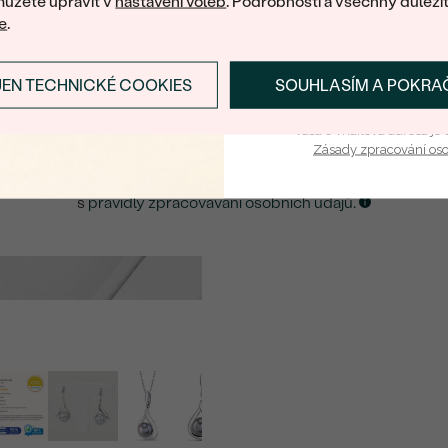
ůžete upravit v
nastavení voleb
. Podrobnosti a všechny důleži
e
.
TVAR
:
E-mail
*
LESK:
JEN TECHNICKÉ COOKIES
SOUHLASÍM A POKRA
PŘIHLÁSIT SE A ZÍ
PŮVOD:
ZASLAT UPOZORNĚNÍ NA TENTO
ŠPERK
Vaša e-mailová adresa je 
Zásady zpracování os
Kliknutím potvrzuji, že jsem se obeznámil
s
pravidly zpracovávání osobních údajů.