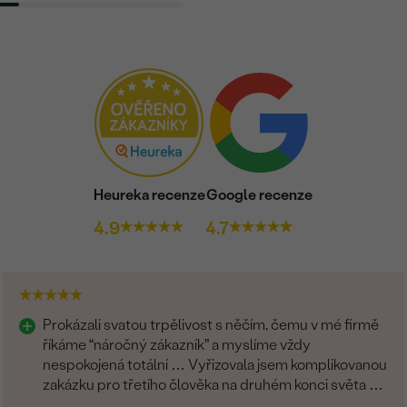
Heureka recenze
Google recenze
4.9
4.7
Prokázali svatou trpělivost s něčím, čemu v mé firmě
říkáme “náročný zákazník” a myslíme vždy
nespokojená totální … Vyřizovala jsem komplikovanou
zakázku pro třetího člověka na druhém konci světa a
zvládli to skvěle. Musím moc poděkovat.