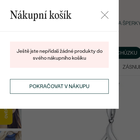
Nákupní košík
LETNÍ BLACK FRIDAY: −25 % NA ŠPER
Ještě jste nepřidali žádné produkty do
O NÁS
BLOG
ŠPERKY NA MÍRU
DOMLUVIT SI SCHŮZKU
svého nákupního košíku
VÝPRODEJ
SNUBNÍ PRSTENY
ZÁSNU
SOUPRAVY ŠPERKŮ
STŘÍBRNÉ SOUPRAVY
POKRAČOVAT V NÁKUPU