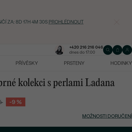
NČÍ ZA:
8D 17H 4M 29S
PROHLÉDNOUT
+420 216 216 046
dnes do 17:00
PŘÍVĚSKY
PRSTENY
HODINKY
brné kolekci s perlami Ladana
č
-9 %
MOŽNOSTI DORUČENÍ