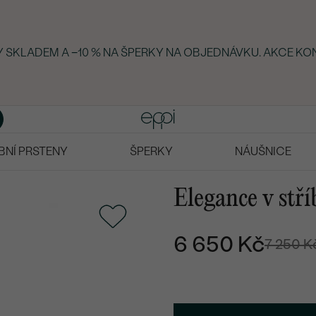
KY SKLADEM A −10 % NA ŠPERKY NA OBJEDNÁVKU. AKCE KO
BNÍ PRSTENY
ŠPERKY
NÁUŠNICE
Elegance v stří
6 650 Kč
7 250 K