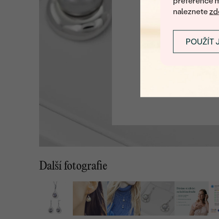
preference m
naleznete
zd
POUŽÍT 
Další fotografie