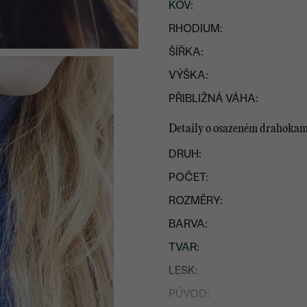
KOV
:
RHODIUM:
ŠÍŘKA:
VÝŠKA:
PŘIBLIŽNÁ VÁHA:
Detaily o osazeném drahoka
DRUH:
POČET:
ROZMĚRY:
BARVA:
TVAR
:
LESK:
PŮVOD: