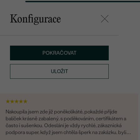
Konfigurace
POKRAČOVAT
ULOŽIT
Nakoupila jsem zde již poněkolikáté, pokaždé přijde
balíček krásně zabalený, s poděkováním, certifikátem a
často i sušenkou. Odeslání je vždy rychlé, zákaznická
podpora super, když jsem chtěla šperk na zakázku, byli
všichni fajn. Rozhodně tyto šperky doporučuji