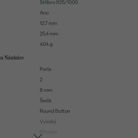
Stříbro 925/1000
Ano
12.7 mm
25.4 mm
4.04 g
mu Náušnice
Perla
2
8 mm
Šedá
Round Button
Vysoký
Přírodní