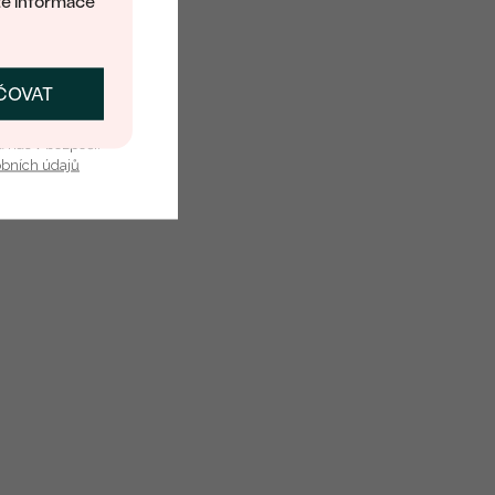
té informace
Round Button
Vysoký
ČOVAT
SKAT SLEVU
Přírodní
u nás v bezpečí.
obních údajů