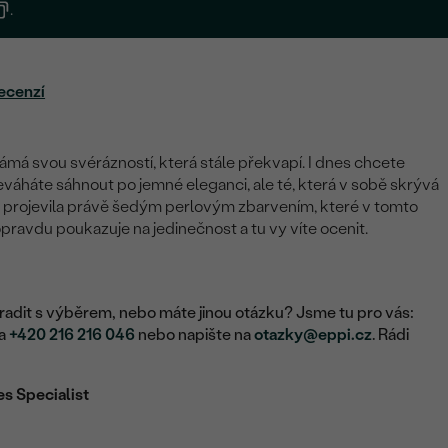
.
ecenzí
ámá svou svérázností, která stále překvapí. I dnes chcete
váháte sáhnout po jemné eleganci, ale té, která v sobě skrývá
se projevila právě šedým perlovým zbarvením, které v tomto
pravdu poukazuje na jedinečnost a tu vy víte ocenit.
adit s výběrem, nebo máte jinou otázku? Jsme tu pro vás:
na
+420 216 216 046
nebo napište na
otazky@eppi.cz
. Rádi
es Specialist