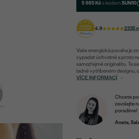
5 985 Kč
s kódem
SUN10
4.9
2335 r
Vaše energická povaha je zn
vypadat úchvatně a proto ne
samozřejmě originalitu. Ta 
ladně vytříbeném designu, o
VÍCE INFORMACÍ
Chcete por
zavolejte 
poradíme!
Aneta, Sal