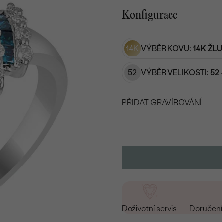
Konfigurace
14K
VÝBĚR KOVU:
14K ŽL
52
VÝBĚR VELIKOSTI:
52 
PŘIDAT GRAVÍROVÁNÍ
VYBERTE FONT
Napište iniciály/text
15
/ 15 ZNAKŮ
Doživotní servis
Doručení 