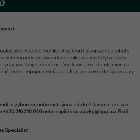
.
ecenzí
uplný jako hluboké mořské vlny, tvoří hlavní ozdobu tohoto
vláštnění přidala šikovná klenotníkova ruka třpytivé řady
 tyrkysové báječně vyjímají. Vyzkoušejte si dotek luxusu s
zažijte ten nepopsatelný pocit, kdy na ruce máte opravdový
adit s výběrem, nebo máte jinou otázku? Jsme tu pro vás:
na
+420 216 216 046
nebo napište na
otazky@eppi.cz
. Rádi
es Specialist