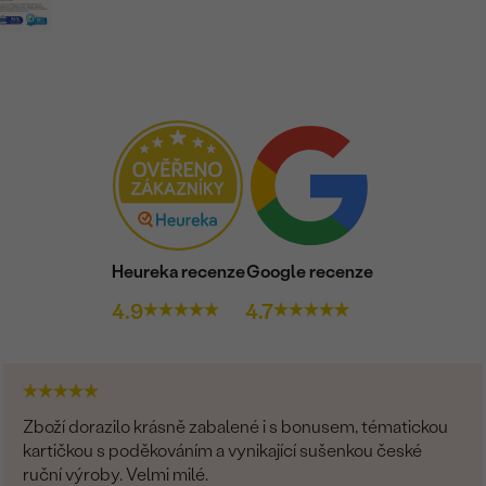
Heureka recenze
Google recenze
4.9
4.7
Zboží dorazilo krásně zabalené i s bonusem, tématickou
kartičkou s poděkováním a vynikající sušenkou české
ruční výroby. Velmi milé.