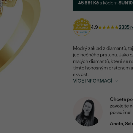
45 891 Kč
s kódem
SUN10
4.9
2335 r
Modrý základ z diamantů, taj
jedinečného prstenu. Jako oz
malých diamantů, které se na
tímto honosným prstenem a 
skvost.
VÍCE INFORMACÍ
Chcete por
zavolejte 
poradíme!
Aneta, Sal