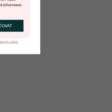
té informace
ČOVAT
SKAT SLEVU
u nás v bezpečí.
obních údajů