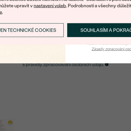
ůžete upravit v
nastavení voleb
. Podrobnosti a všechny důleži
e
.
E-mail
*
JEN TECHNICKÉ COOKIES
SOUHLASÍM A POKRA
PŘIHLÁSIT SE A ZÍ
ZASLAT UPOZORNĚNÍ NA TENTO
ŠPERK
Vaša e-mailová adresa je 
Zásady zpracování os
Kliknutím potvrzuji, že jsem se obeznámil
s
pravidly zpracovávání osobních údajů.