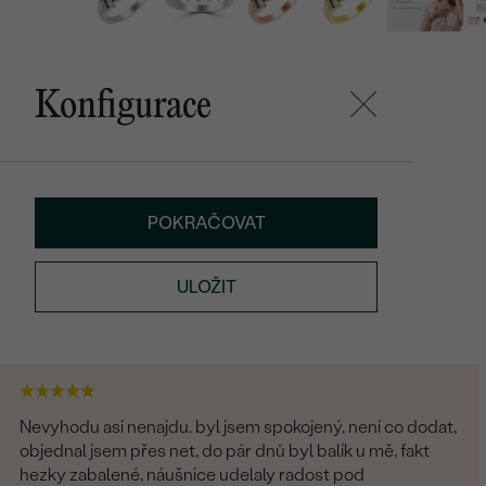
Konfigurace
POKRAČOVAT
ULOŽIT
Nevyhodu asi nenajdu. byl jsem spokojený, není co dodat,
objednal jsem přes net, do pár dnů byl balík u mě, fakt
hezky zabalené, náušnice udelaly radost pod