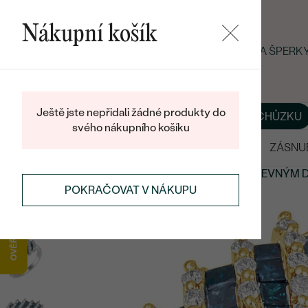
Nákupní košík
LETNÍ BLACK FRIDAY: −25 % NA ŠPER
Ještě jste nepřidali žádné produkty do
O NÁS
BLOG
ŠPERKY NA MÍRU
DOMLUVIT SI SCHŮZKU
svého nákupního košíku
VÝPRODEJ
SNUBNÍ PRSTENY
ZÁSNU
PRSTENY
PRSTENY S DRAHOKAMY
PRSTENY S BAREVNÝM
POKRAČOVAT V NÁKUPU