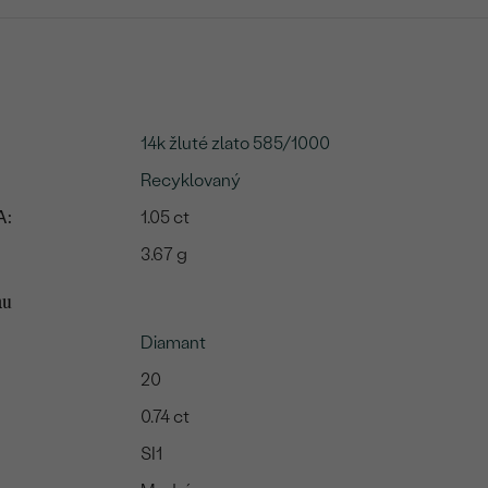
14k žluté zlato 585/1000
Recyklovaný
A:
1.05 ct
3.67 g
mu
Diamant
20
0.74 ct
SI1