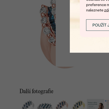
preference m
naleznete
zd
POUŽÍT 
Další fotografie