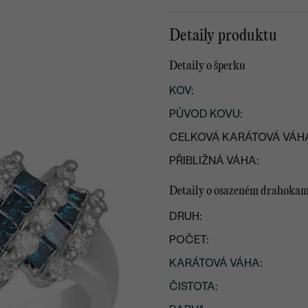
Detaily produktu
Detaily o šperku
KOV
:
PŮVOD KOVU
:
CELKOVÁ KARÁTOVÁ VÁH
PŘIBLIŽNÁ VÁHA:
Detaily o osazeném drahoka
DRUH:
POČET:
KARÁTOVÁ VÁHA
:
ČISTOTA
: