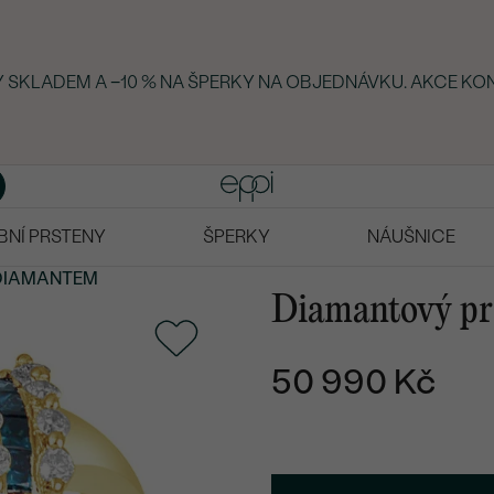
KY SKLADEM A −10 % NA ŠPERKY NA OBJEDNÁVKU. AKCE KO
BNÍ PRSTENY
ŠPERKY
NÁUŠNICE
 DIAMANTEM
Diamantový prs
50 990 Kč