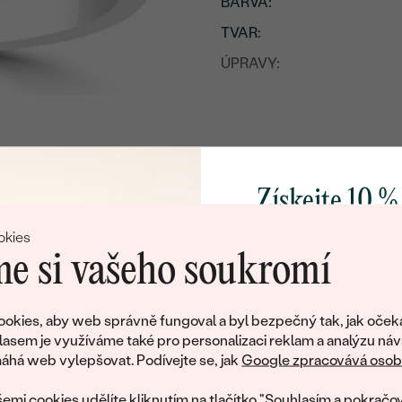
BARVA
:
TVAR
:
ÚPRAVY:
Postranní drahokamy
DRUH:
POČET:
Získejte 10 %
KARÁTOVÁ VÁHA
:
TVAR
:
svůj první 
okies
ČISTOTA
:
e si vašeho soukromí
BARVA
:
Přidejte se k nám a 
poctivě vyráběných 
okies, aby web správně fungoval a byl bezpečný tak, jak oček
Jako dárek na přivítá
lasem je využíváme také pro personalizaci reklam a analýzu náv
Litujeme, ale tento šperk si už své majitele našel
zašleme slevový kód
há web vylepšovat. Podívejte se, jak
Google zpracovává osobn
nákup.
eká množství podobných produktů. Pokud chcete být informováni
emi cookies udělíte kliknutím na tlačítko "Souhlasím a pokračov
šperku, zanechte nám svůj e-mail.