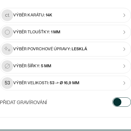
náušnice
Nejprodávanější
PODLE TVARU KAMENE
Personalizované
VÝBĚR KARÁTU:
14K
prsteny
NA MÍRU
PROHLÉDNOUT
přívěsky
VÝBĚR TLOUŠŤKY:
1 MM
DIAMANTY
VÝBĚR POVRCHOVÉ ÚPRAVY:
LESKLÁ
PROHLÉDNOUT
Wave kolekce
OBJEVIT
VÝBĚR ŠÍŘKY:
5 MM
53
VÝBĚR VELIKOSTI:
53 -> Ø 16,9 MM
PROHLÉDNOUT
PŘIDAT GRAVÍROVÁNÍ
VYBERTE FONT