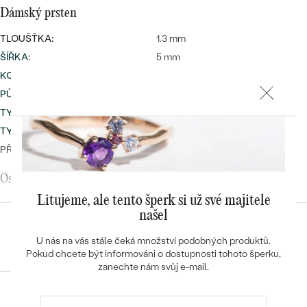
Dámský prsten
TLOUŠŤKA:
1.3 mm
ŠÍŘKA
:
5 mm
KOV
:
14k vícebarevné zlato 585/1000
PŮVOD KOVU
:
Recyklovaný
TYP
:
Plochý (Flat court)
TYP OSAZENÍ
:
Zapuštěné (flush)
PŘIBLIŽNÁ VÁHA:
3.89 g
Osazený drahokam
Litujeme, ale tento šperk si už své majitele
DRUH:
Diamant
našel
POČET:
3
Konfigurace
U nás na vás stále čeká množství podobných produktů.
KARÁTOVÁ VÁHA
:
0.0425 ct
Pokud chcete být informováni o dostupnosti tohoto šperku,
ROZMĚRY:
1 ks - 1.7 mm (0.02ct), 1 ks - 1.5 mm
zanechte nám svůj e-mail.
(0.015ct), 1 ks - 1.25 mm (0.0075ct)
ČISTOTA
:
SI