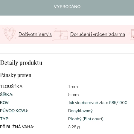
Napište iniciály/text
VYPRODÁNO
15
/ 15 ZNAKŮ
Bestsellery
Doživotní servis
Doručení i vrácení zdarma
OBJEVIT
Detaily produktu
Pánský prsten
TLOUŠŤKA:
1 mm
ŠÍŘKA
:
5 mm
KOV
:
14k vícebarevné zlato 585/1000
PŮVOD KOVU
:
Recyklovaný
TYP
:
Plochý (Flat court)
PŘIBLIŽNÁ VÁHA:
3.28 g