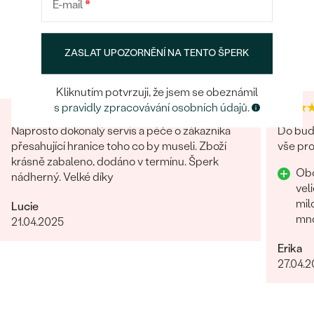
BARVA
:
G-H
E-mail
*
POKRAČOVAT
TVAR
:
Round
Heureka recenze
Google recenze
PŮVOD:
Přírodní
ZASLAT UPOZORNĚNÍ NA TENTO ŠPERK
ULOŽIT
4.9
4.7
Kliknutím potvrzuji, že jsem se obeznámil
s
pravidly zpracovávání osobních údajů.
Naprosto dokonalý servis a péče o zákazníka
Do budo
přesahující hranice toho co by museli. Zboží
vše pro
krásně zabaleno, dodáno v termínu. Šperk
Obc
nádherný. Velké díky
vel
mil
Lucie
mnoho 
21.04.2025
za 
Erika
27.04.