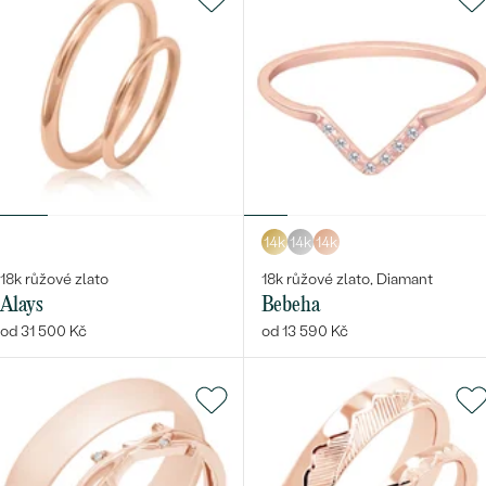
14k
14k
14k
18k růžové zlato
18k růžové zlato, Diamant
Alays
Bebeha
od 31 500 Kč
od 13 590 Kč