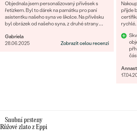
Objednala jsem personalizovaný přívěsek s
Nakoupi
řetízkem. Byl to dárek na památku pro paní
přijde 
asistentku našeho syna ve školce. Na přívěsku
certifi
byl obrázek od našeho syna, z druhé strany
rychlé,
věnování. Z obchodu se mi obratem ozvali a
chtěla 
Skv
Gabriela
dořešili jsme všechny detaily objednávky. Šperk
Rozhod
obj
28.06.2025
Zobrazit celou recenzi
je nádherný, udělal velikou radost, je originální a
přh
opravdová památka. Jednání s paní po e-mailu
čás
bylo rychlé a příjemné. Moc obchod doporučuji!
Oce
Annast
17.04.2
Snubní prsteny
Růžové zlato z Eppi