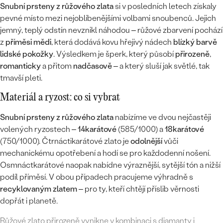
Snubní prsteny z růžového zlata
si v posledních letech získaly
pevné místo mezi nejoblíbenějšími volbami snoubenců. Jejich
jemný, teplý odstín nevznikl náhodou – růžové zbarvení pochází
z
příměsi mědi
, která dodává kovu hřejivý nádech
blízký barvě
lidské pokožky
. Výsledkem je šperk, který působí
přirozeně
,
romanticky
a přitom
nadčasově
– a který sluší jak světlé, tak
tmavší pleti.
Materiál a ryzost: co si vybrat
Snubní prsteny z růžového zlata
nabízíme ve dvou nejčastěji
volených ryzostech –
14karátové
(585/1000) a
18karátové
(750/1000). Čtrnáctikarátové zlato je
odolnější
vůči
mechanickému opotřebení a hodí se pro každodenní nošení.
Osmnáctkarátové naopak nabídne výraznější, sytější tón a nižší
podíl příměsí. V obou případech pracujeme výhradně s
recyklovaným zlatem
– pro ty, kteří chtějí příslib věrnosti
dopřát i planetě.
Růžové zlato přirozeně vynikne v kombinaci s diamanty i