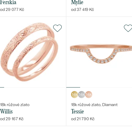
Ferskia
Mylie
od 29 077 Kč
od 37 419 Kč
14k
14k
14k
18k růžové zlato
18k růžové zlato, Diamant
Willis
Tessie
od 29 167 Kč
od 21 790 Kč