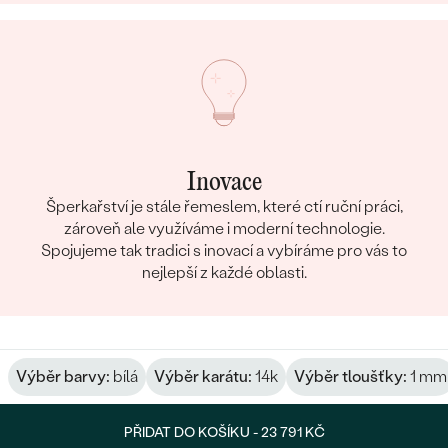
Inovace
Šperkařství je stále řemeslem, které ctí ruční práci,
zároveň ale využíváme i moderní technologie.
Spojujeme tak tradici s inovací a vybíráme pro vás to
nejlepší z každé oblasti.
Výběr barvy:
bílá
Výběr karátu:
14k
Výběr tloušťky:
1 mm
PŘIDAT DO KOŠÍKU -
23 791 KČ