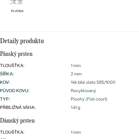
PLATINA
Detaily produktu
Pánský prsten
TLOUŠŤKA:
1 mm
ŠÍŘKA
:
2 mm
KOV
:
14k bílé zlato 585/1000
PŮVOD KOVU
:
Recyklovaný
TYP
:
Plochý (Flat court)
PŘIBLIŽNÁ VÁHA:
1.41 g
Dámský prsten
TLOUŠŤKA:
1 mm