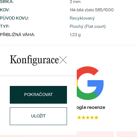
ŠÍŘKA
:
2 mm
KOV
:
14k bílé zlato 585/1000
PŮVOD KOVU
:
Recyklovaný
TYP
:
Plochý (Flat court)
PŘIBLIŽNÁ VÁHA:
1.23 g
Konfigurace
POKRAČOVAT
Heureka recenze
Google recenze
ULOŽIT
4.9
4.7