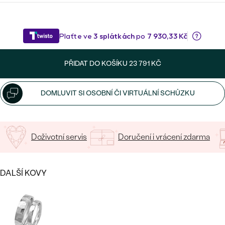
Napište iniciály/text
15
/ 15 ZNAKŮ
Bestsellery
PŘIDAT DO KOŠÍKU
23 791 KČ
DOMLUVIT SI OSOBNÍ ČI VIRTUÁLNÍ SCHŮZKU
OBJEVIT
Doživotní servis
Doručení i vrácení zdarma
DALŠÍ KOVY