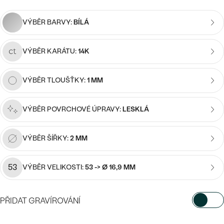
náušnice
Nejprodávanější
PODLE TVARU KAMENE
VÝBĚR BARVY:
BÍLÁ
Personalizované
prsteny
NA MÍRU
PROHLÉDNOUT
přívěsky
VÝBĚR KARÁTU:
14K
DIAMANTY
VÝBĚR TLOUŠŤKY:
1 MM
PROHLÉDNOUT
Wave kolekce
OBJEVIT
VÝBĚR POVRCHOVÉ ÚPRAVY:
LESKLÁ
VÝBĚR ŠÍŘKY:
2 MM
PROHLÉDNOUT
53
VÝBĚR VELIKOSTI:
53 -> Ø 16,9 MM
PŘIDAT GRAVÍROVÁNÍ
VYBERTE FONT