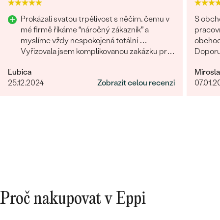
Prokázali svatou trpělivost s něčím, čemu v
S obch
mé firmě říkáme “náročný zákazník” a
pracovn
myslíme vždy nespokojená totální …
obchodů
Vyřizovala jsem komplikovanou zakázku pro
Doporu
třetího člověka na druhém konci světa a
Ľubica
Mirosl
zvládli to skvěle. Musím moc poděkovat.
25.12.2024
Zobrazit celou recenzi
07.01.2
Proč nakupovat v Eppi