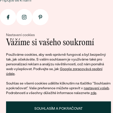
Připojte se k nám!
Nastavení cookies
Vážíme si vašeho soukromí
© 2011 - 2026, Eppi.cz
Používáme cookies, aby web správně fungoval a byl bezpečný
tak, jak očekáváte. S vaším souhlasem je využíváme také pro
personalizaci reklam a analýzu návštěvnosti, což nám pomáhá
web vylepšovat. Podívejte se, jak
Google zpracovává osobní
údaje
.
Souhlas se všemi cookies udělíte kliknutím na tlačítko "Souhlasím
a pokračovat". Vaše preference můžete upravit v
nastavení voleb
.
Podrobnosti a všechny důležité informace naleznete
zde
.
Nákupní košík
SOUHLASÍM A POKRAČOVAT