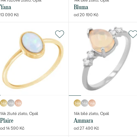
14k růžové zlato, Opál
14k bílé zlato, Opál
Yana
Bluma
13 090 Kč
od 20 190 Kč
14k
14k
14k
14k
14k
14k
14k žluté zlato, Opál
14k bílé zlato, Opál
Plaire
Ammara
od 14 590 Kč
od 27 490 Kč