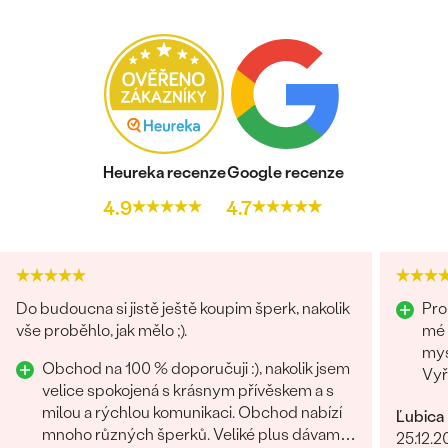
Heureka recenze
Google recenze
4.9
4.7
Do budoucna si jistě ještě koupim šperk, nakolik
Pro
vše proběhlo, jak mělo ;).
mé 
mys
Obchod na 100 % doporučuji :), nakolik jsem
Vyř
velice spokojená s krásnym přívěskem a s
tře
milou a rýchlou komunikaci. Obchod nabízí
Ľubica
zvl
mnoho různých šperků. Veliké plus dávam i
25.12.2