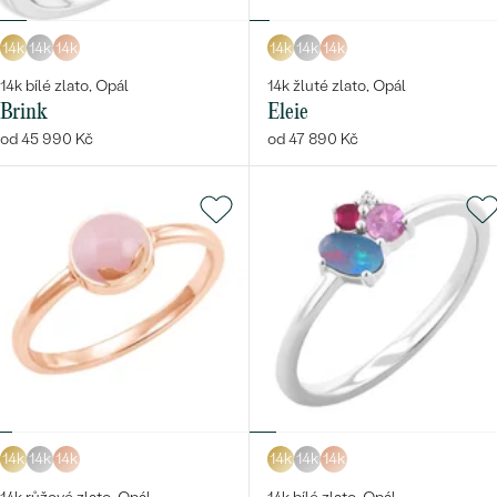
14k
14k
14k
14k
14k
14k
14k bílé zlato, Opál
14k žluté zlato, Opál
Bestsellery
Brink
Eleie
od 45 990 Kč
od 47 890 Kč
OBJEVIT
14k
14k
14k
14k
14k
14k