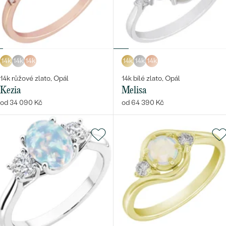
náušnice
Nejprodávanější
PODLE TVARU KAMENE
Personalizované
prsteny
NA MÍRU
PROHLÉDNOUT
přívěsky
14k
14k
14k
14k
14k
14k
DIAMANTY
14k růžové zlato, Opál
14k bílé zlato, Opál
PROHLÉDNOUT
Kezia
Melisa
Wave kolekce
od 34 090 Kč
od 64 390 Kč
OBJEVIT
PROHLÉDNOUT