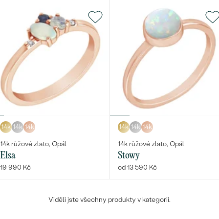
14k
14k
14k
14k
14k
14k
14k růžové zlato, Opál
14k růžové zlato, Opál
Elsa
Stowy
19 990 Kč
od 13 590 Kč
Viděli jste všechny produkty v kategorii.