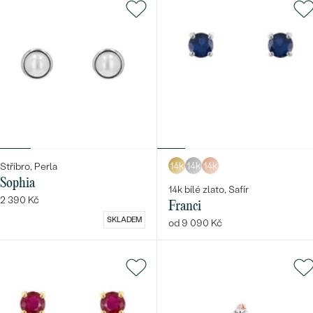
14k
14k
14k
Stříbro, Perla
Sophia
14k bílé zlato, Safír
2 390 Kč
Franci
SKLADEM
od 9 090 Kč