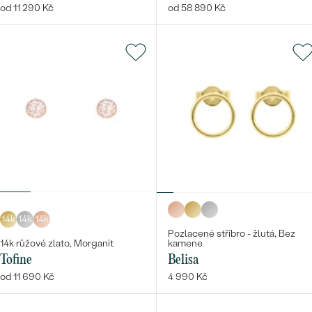
od 11 290 Kč
od 58 890 Kč
14k
14k
14k
Pozlacené stříbro - žlutá, Bez
14k růžové zlato, Morganit
kamene
Tofine
Belisa
od 11 690 Kč
4 990 Kč