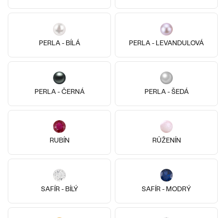
14k
14k
14k
14k
14k
14k bílé zlato, Topaz - lon.
Qati
14k růžové zlato, Bez kamene
PERLA - BÍLÁ
PERLA - LEVANDULOVÁ
od 9 890 Kč
Beli
SKLADEM
13 790 Kč
PERLA - ČERNÁ
PERLA - ŠEDÁ
RUBÍN
RŮŽENÍN
SAFÍR - BÍLÝ
SAFÍR - MODRÝ
14k
14k
14k
14k
14k
14k
14k žluté zlato, Olivín
14k bílé zlato, Záhněda