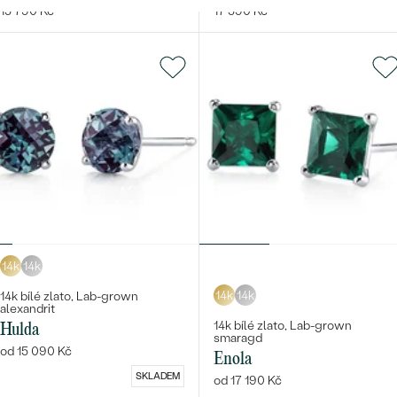
15 790 Kč
17 590 Kč
14k
14k
14k
14k
14k bílé zlato, Lab-grown
alexandrit
14k bílé zlato, Lab-grown
Hulda
smaragd
od 15 090 Kč
Enola
SKLADEM
od 17 190 Kč