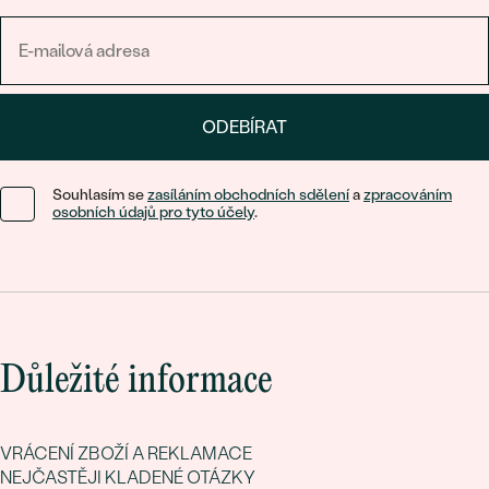
Blíží se narozeniny ženy, která je vám blízká, a hledáte pro ni
dokonalý dárek
? S minimalistickými náušnicemi nešlápnete
vedle! Díky
jemnosti a nadčasovosti
těchto šperků nehrozí, že
byste se netrefili do stylu obdarované. Zvlášť, pokud vyberete
ODEBÍRAT
kvalitní kousky, které si oslavenkyni získají
dokonalým třpytem
.
Projděte si naši nabídku půvabných jednoduchých náušnic a
Souhlasím se
zasíláním obchodních sdělení
a
zpracováním
vyberte ty pravé!
osobních údajů pro tyto účely
.
Důležité informace
VRÁCENÍ ZBOŽÍ A REKLAMACE
NEJČASTĚJI KLADENÉ OTÁZKY