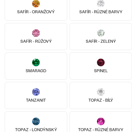
Wetty
Wetty
SAFÍR - ORANŽOVÝ
SAFÍR - RŮZNÉ BARVY
od 16 690 Kč
od 14 290 Kč
SAFÍR - RŮŽOVÝ
SAFÍR - ZELENÝ
SMARAGD
SPINEL
14k
14k
14k
14k
14k
14k
TANZANIT
TOPAZ - BÍLÝ
14k růžové zlato, Morganit
14k bílé zlato, Diamant
Wetty
Bonieta
od 23 990 Kč
od 25 090 Kč
TOPAZ - LONDÝNSKÝ
TOPAZ - RŮZNÉ BARVY