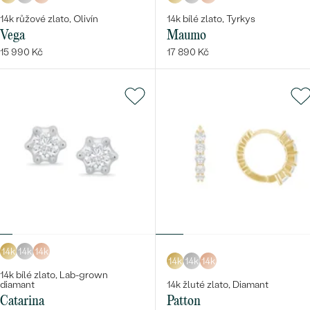
14k růžové zlato, Olivín
14k bílé zlato, Tyrkys
Vega
Maumo
15 990 Kč
17 890 Kč
14k
14k
14k
14k
14k
14k
14k bílé zlato, Lab-grown
diamant
14k žluté zlato, Diamant
Catarina
Patton