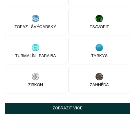
TOPAZ - ŠVÝCARSKÝ
TSAVORIT
TURMALÍN - PARAIBA
TYRKYS
14k
14k
14k bílé zlato, Lab-grown
ZIRKON
ZÁHNĚDA
14k
14k
14k
diamant
Trey
14k bílé zlato, Diamant
29 290 Kč
Koko
ZOBRAZIT VÍCE
SKLADEM
od 28 190 Kč