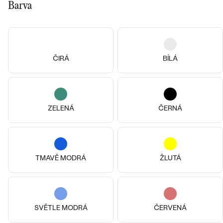
Barva
ČIRÁ
BÍLÁ
ZELENÁ
ČERNÁ
14k
14k
14k
14k bílé zlato, Lab-grown
diamant
Stříbro, Lab-grown diamant
Pavline
Roth
TMAVĚ MODRÁ
ŽLUTÁ
od 10 490 Kč
od 7 290 Kč
SVĚTLE MODRÁ
ČERVENÁ