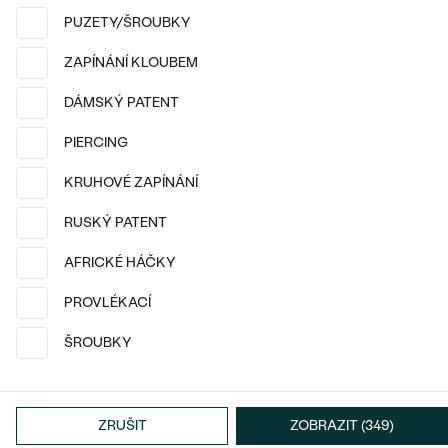
18k
18k
18k
18k
18k
18k
PUZETY/ŠROUBKY
14k žluté zlato, Perla
14k žluté zlato, Perla
ZAPÍNÁNÍ KLOUBEM
Dione
Emere
25 590 Kč
51 690 Kč
DÁMSKÝ PATENT
PIERCING
KRUHOVÉ ZAPÍNÁNÍ
RUSKÝ PATENT
AFRICKÉ HÁČKY
PROVLÉKACÍ
ŠROUBKY
14k
14k
14k žluté zlato, Rubín
14k bílé zlato, Olivín
ZRUŠIT
ZOBRAZIT (349)
Chavonah
Reata