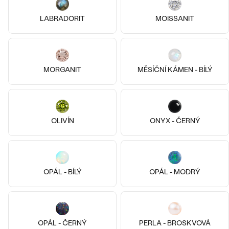
LABRADORIT
MOISSANIT
14k
14k
14k
14k
Bestsellery
14k žluté zlato, Diamant
14k bílé zlato, Akvamarín
MORGANIT
MĚSÍČNÍ KÁMEN - BÍLÝ
Jehan
Handan
od 17 290 Kč
21 490 Kč
OBJEVIT
OLIVÍN
ONYX - ČERNÝ
OPÁL - BÍLÝ
OPÁL - MODRÝ
OPÁL - ČERNÝ
PERLA - BROSKVOVÁ