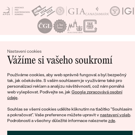
Nákupní košík
Nastavení cookies
Vážíme si vašeho soukromí
Používáme cookies, aby web správně fungoval a byl bezpečný
tak, jak očekáváte. S vaším souhlasem je využíváme také pro
Ještě jste nepřidali žádné produkty do svého
personalizaci reklam a analýzu návštěvnosti, což nám pomáhá
nákupního košíku
web vylepšovat. Podívejte se, jak
Google zpracovává osobní
údaje
.
Souhlas se všemi cookies udělíte kliknutím na tlačítko "Souhlasím
a pokračovat". Vaše preference můžete upravit v
nastavení voleb
.
POKRAČOVAT V NÁKUPU
Podrobnosti a všechny důležité informace naleznete
zde
.