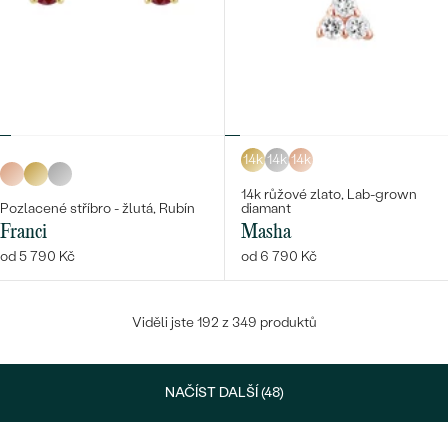
14k
14k
14k
14k růžové zlato, Lab-grown
Pozlacené stříbro - žlutá, Rubín
diamant
Franci
Masha
od 5 790 Kč
od 6 790 Kč
Viděli jste 192 z 349 produktů
NAČÍST DALŠÍ (48)