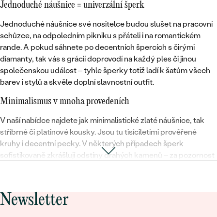
Jednoduché náušnice = univerzální šperk
Jednoduché náušnice své nositelce budou slušet na pracovní
schůzce, na odpoledním pikniku s přáteli i na romantickém
rande. A pokud sáhnete po
decentních špercích
s čirými
diamanty, tak vás s grácií doprovodí na každý ples či jinou
společenskou událost – tyhle šperky totiž
ladí k šatům všech
barev i stylů
a skvěle doplní slavnostní outfit.
Minimalismus v mnoha provedeních
V naší nabídce najdete jak minimalistické
zlaté náušnice, tak
stříbrné či platinové kousky
. Jsou tu tisíciletími prověřené
kruhy i decentní pecky. V některých případech šperk
sofistikovaně zkrášlují odstíny
drahých kamenů
– za pozornost
stojí například Toi et Moi náušnice s rubínem ve tvaru slzy, do
trojúhelníku vybroušené citríny, modrá elegance v podobě
safírů a mnoho dalších jedinečných modelů.
Newsletter
Milý dárek pro každou ženu