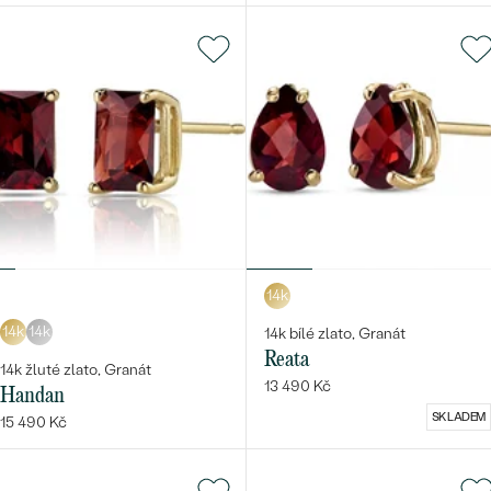
14k
14k
14k
14k bílé zlato, Granát
Reata
14k žluté zlato, Granát
13 490 Kč
Handan
SKLADEM
15 490 Kč