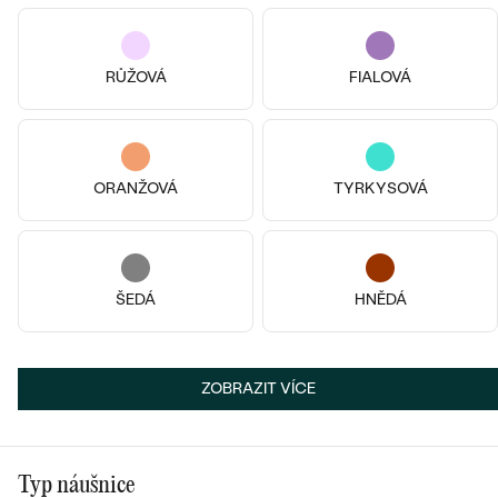
RŮŽOVÁ
FIALOVÁ
14k
14k
14k
14k
14k
14k
ORANŽOVÁ
TYRKYSOVÁ
14k žluté zlato, Diamant
14k žluté zlato, Diamant
Linus
Atara
od 11 490 Kč
od 26 590 Kč
ŠEDÁ
HNĚDÁ
ZOBRAZIT VÍCE
Typ náušnice