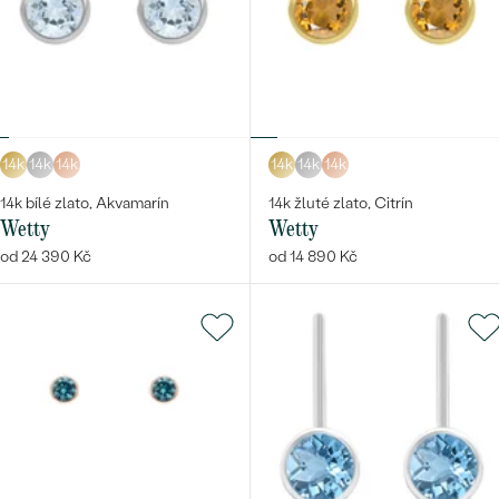
14k
14k
14k
14k
14k
14k
14k bílé zlato, Akvamarín
14k žluté zlato, Citrín
Wetty
Wetty
od 24 390 Kč
od 14 890 Kč