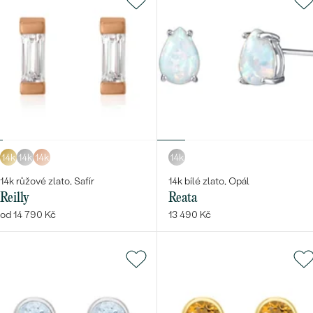
14k
14k
14k
14k
14k růžové zlato, Safír
14k bílé zlato, Opál
Reilly
Reata
od 14 790 Kč
13 490 Kč