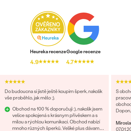
Heureka recenze
Google recenze
4.9
4.7
Do budoucna si jistě ještě koupim šperk, nakolik
S obch
vše proběhlo, jak mělo ;).
pracovn
obchodů
Obchod na 100 % doporučuji :), nakolik jsem
Doporu
velice spokojená s krásnym přívěskem a s
milou a rýchlou komunikaci. Obchod nabízí
Mirosl
mnoho různých šperků. Veliké plus dávam i
07.01.2