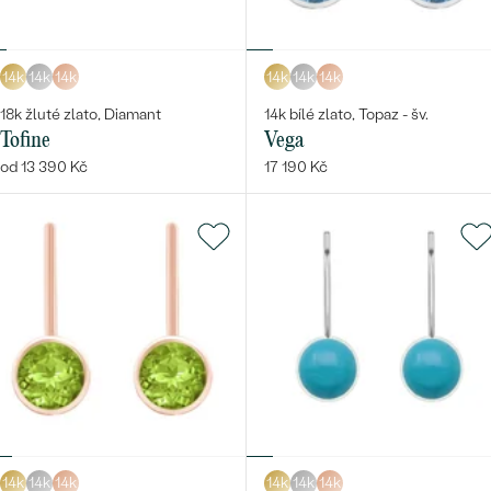
14k
14k
14k
14k
14k
14k
18k žluté zlato, Diamant
14k bílé zlato, Topaz - šv.
Tofine
Vega
od 13 390 Kč
17 190 Kč
14k
14k
14k
14k
14k
14k