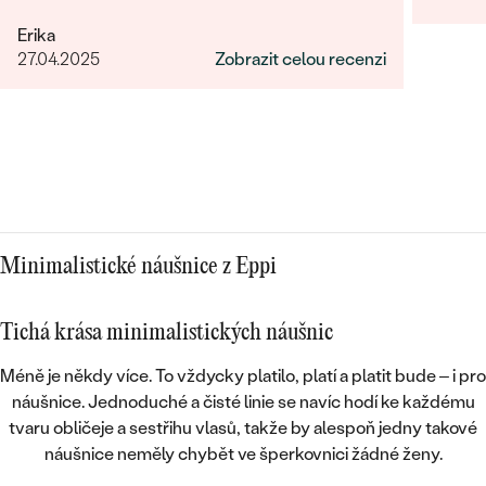
za rýchle vyhotovení přívěsku.
Erika
27.04.2025
Zobrazit celou recenzi
Minimalistické náušnice z Eppi
Tichá krása minimalistických náušnic
Méně je někdy více. To vždycky platilo, platí a platit bude – i pro
náušnice. Jednoduché a čisté linie se navíc hodí ke
každému
tvaru obličeje a sestřihu vlasů
, takže by alespoň jedny takové
náušnice neměly chybět ve šperkovnici žádné ženy.