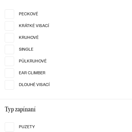
PECKOVÉ
14k
14k
14k
14k
14k
14k
KRÁTKÉ VISACÍ
14k žluté zlato, Diamant
14k bílé zlato, Perla
KRUHOVÉ
Gelsey
Amadey
od 21 290 Kč
od 14 790 Kč
SINGLE
PŮLKRUHOVÉ
EAR CLIMBER
DLOUHÉ VISACÍ
Typ zapínaní
PUZETY