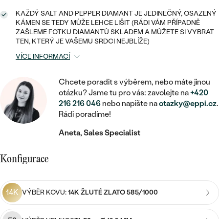
MINIMALISTICKÉ
RUČNĚ RYTÉ
DĚTSKÉ
ZAČÍT S LAB-GROWN DIAMANTEM
KAŽDÝ SALT AND PEPPER DIAMANT JE JEDINEČNÝ, OSAZENÝ
MEDAILONKY
DĚTSKÉ ŠPERKY
STATEMENT
KÁMEN SE TEDY MŮŽE LEHCE LIŠIT (RÁDI VÁM PŘÍPADNĚ
S VÝPLNÍ
PIERCING
ZAŠLEME FOTKU DIAMANTŮ SKLADEM A MŮŽETE SI VYBRAT
ZAČÍT S BAREVNÝM DIAMANTEM
ŘETÍZKY
BROŽE
TEN, KTERÝ JE VAŠEMU SRDCI NEJBLÍŽE)
PEČETNÍ
SVATEBNÍ SETY
VÍCE INFORMACÍ
VE TVARU SRDCE
DOPLŇKY
DLE KAMENE
DLE DRAHOKAMU
PERSONALIZOVANÉ
S DIAMANTY
Chcete poradit s výběrem, nebo máte jinou
DLE CENY
SE ZVÍŘATY
DIAMANT
otázku? Jsme tu pro vás: zavolejte na
+420
DLE MATERIÁLU
CENOVĚ DOSTUPNÉ
DLE DRAHOKAMU
216 216 046
nebo napište na
otazky@eppi.cz
.
S DRAHOKAMY
LAB-GROWN DIAMANT
ZLATO
Rádi poradíme!
DLE DRAHOKAMU
S DIAMANTY
LUXUSNÍ
S PERLAMI
Aneta, Sales Specialist
MOISSANIT
S DIAMANTY
STŘÍBRO
S DRAHOKAMY
BAREVNÝ DIAMANT
Konfigurace
S DRAHOKAMY
PLATINA
DLE CENY
S PERLAMI
CENOVĚ DOSTUPNÉ
ČERNÝ DIAMANT
S PERLAMI
14K
VÝBĚR KOVU:
14K ŽLUTÉ ZLATO 585/1000
DLE KAMENE
DLE CENY
LUXUSNÍ
SALT AND PEPPER DIAMANT
S DIAMANTY
DLE CENY