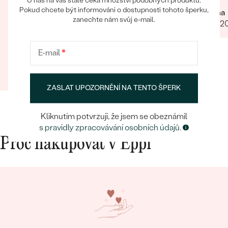
U nás na vás stále čeká množství podobných produktů.
chtěla šperk na zakázku, byli všichni fajn.
Skvělý zákaznický servis Rychlé odeslání
Pokud chcete být informováni o dostupnosti tohoto šperku,
Darina
Rozhodně tyto šperky doporučuji
zanechte nám svůj e-mail.
objednávky Rychlé doručení Hezký a
12.07.2
přhledný web Doprava zdarma při určité
částce Balíček je krásně dárkově zabalení
E-mail
*
Oceňuji tištěné certifikáty
Annastasia
17.04.2025
Zobrazit celou recenzi
ZASLAT UPOZORNĚNÍ NA TENTO ŠPERK
Kliknutím potvrzuji, že jsem se obeznámil
s
pravidly zpracovávání osobních údajů.
Proč nakupovat v Eppi