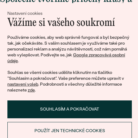
lásky
Nastavení cookies
Vážíme si vašeho soukromí
Připojte se k nám!
Používáme cookies, aby web správně fungoval a byl bezpečný
tak, jak očekáváte. S vaším souhlasem je využíváme také pro
personalizaci reklam a analýzu návštěvnosti, což nám pomáhá
web vylepšovat. Podívejte se, jak
Google zpracovává osobní
údaje
.
Souhlas se všemi cookies udělíte kliknutím na tlačítko
"Souhlasím a pokračovat". Vaše preference můžete upravit v
nastavení voleb
. Podrobnosti a všechny důležité informace
© 2011 - 2026, Eppi.cz
naleznete
zde
.
SOUHLASÍM A POKRAČOVAT
POUŽÍT JEN TECHNICKÉ COOKIES