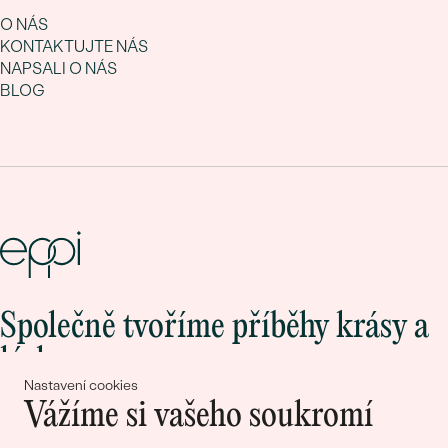
O NÁS
KONTAKTUJTE NÁS
NAPSALI O NÁS
BLOG
Společně tvoříme příběhy krásy a
lásky
Nastavení cookies
Vážíme si vašeho soukromí
Připojte se k nám!