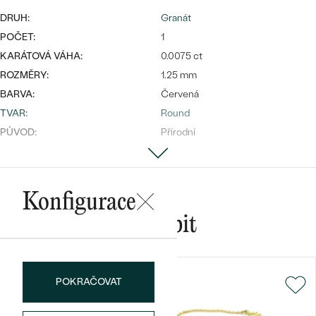
DRUH:
Granát
POČET:
1
KARÁTOVÁ VÁHA:
0.0075 ct
Bestsellery
ROZMĚRY:
1.25 mm
BARVA:
Červená
TVAR
:
Round
PŮVOD:
Přírodní
OBJEVIT
Konfigurace
Mohlo by se vám líbit
POKRAČOVAT