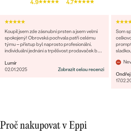
4.9
4.7
Koupil jsem zde zásnubní prsten a jsem velmi
Som spo
spokojený! Obrovská pochvala patří celému
celkovo
týmu – přístup byl naprosto profesionální,
promptná. Tovar prišiel pekne z
individuální jednání a trpělivost prodavaček byly
sladkou
opravdu na jedničku. Oceňuji skvělou
o zákaz
Nev
Lumír
komunikaci, kdy jsme vše vyřešili rychle a k mé
02.01.2025
Zobrazit celou recenzi
plné spokojenosti. Prsten je nádherný a celý
Ondřej
proces byl příjemný zážitek. Moc děkuji a
17.02.2
rozhodně doporučuji všem, kdo hledají
výjimečné šperky a prvotřídní služby.
Proč nakupovat v Eppi