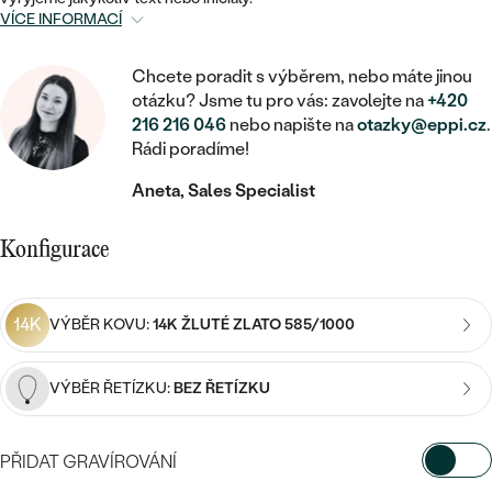
MINIMALISTICKÉ
RUČNĚ RYTÉ
DĚTSKÉ
VÍCE INFORMACÍ
ZAČÍT S LAB-GROWN DIAMANTEM
MEDAILONKY
DĚTSKÉ ŠPERKY
STATEMENT
S VÝPLNÍ
PIERCING
Chcete poradit s výběrem, nebo máte jinou
ZAČÍT S BAREVNÝM DIAMANTEM
ŘETÍZKY
BROŽE
otázku? Jsme tu pro vás: zavolejte na
+420
PEČETNÍ
SVATEBNÍ SETY
216 216 046
nebo napište na
otazky@eppi.cz
.
VE TVARU SRDCE
DOPLŇKY
DLE KAMENE
Rádi poradíme!
DLE DRAHOKAMU
PERSONALIZOVANÉ
S DIAMANTY
DLE CENY
SE ZVÍŘATY
Aneta, Sales Specialist
DIAMANT
DLE MATERIÁLU
CENOVĚ DOSTUPNÉ
DLE DRAHOKAMU
S DRAHOKAMY
LAB-GROWN DIAMANT
Konfigurace
ZLATO
DLE DRAHOKAMU
S DIAMANTY
LUXUSNÍ
S PERLAMI
MOISSANIT
S DIAMANTY
STŘÍBRO
14K
VÝBĚR KOVU:
14K ŽLUTÉ ZLATO 585/1000
S DRAHOKAMY
BAREVNÝ DIAMANT
S DRAHOKAMY
PLATINA
DLE CENY
S PERLAMI
VÝBĚR ŘETÍZKU:
BEZ ŘETÍZKU
CENOVĚ DOSTUPNÉ
ČERNÝ DIAMANT
S PERLAMI
DLE KAMENE
DLE CENY
LUXUSNÍ
SALT AND PEPPER DIAMANT
PŘIDAT GRAVÍROVÁNÍ
S DIAMANTY
DLE CENY