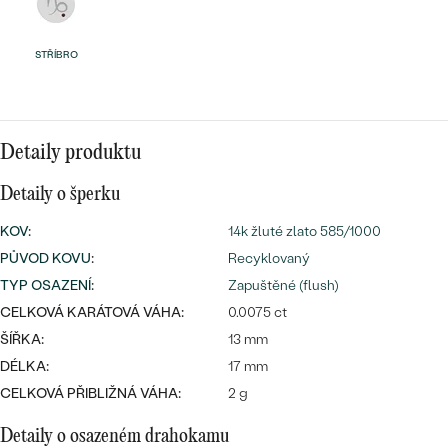
náušnice
Nejprodávanější
PODLE TVARU KAMENE
Personalizované
STŘÍBRO
prsteny
NA MÍRU
PROHLÉDNOUT
přívěsky
DIAMANTY
Detaily produktu
PROHLÉDNOUT
Wave kolekce
Detaily o šperku
OBJEVIT
KOV
:
14k žluté zlato 585/1000
PŮVOD KOVU
:
Recyklovaný
TYP OSAZENÍ
:
Zapuštěné (flush)
PROHLÉDNOUT
CELKOVÁ KARÁTOVÁ VÁHA:
0.0075 ct
ŠÍŘKA:
13 mm
DÉLKA:
17 mm
CELKOVÁ PŘIBLIŽNÁ VÁHA:
2 g
Detaily o osazeném drahokamu