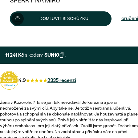
ŠPERKY NA MÍRU
12 490 Kč
KOMBINOVANÉ ZLATO
STŘÍBRNÉ
POSTRANNÍ KAMENY
ZLATÉ
VÝPRODEJ
ŠPERKY SKLADEM
Šperk vám doručíme do 7 - 10 prac. dní.
Možnosti doručení
DOMLUVIT SI SCHŮZKU
PLATINOVÉ
HALO
DLE STYLU
STŘÍBRNÉ
KDYŽ ŠPERKY POMÁHAJÍ
VÝPRODEJ
+ 3 123 KČ
EXPRESNÍ VÝROBA
JEDNODUCHÉ
TŘI KAMENY
PLATINOVÉ
DLE STYLU
DLE TYPU
DLE MATERIÁLU
BEZ KAMENE
PECKOVÉ
VINTAGE
11 241 Kč
s kódem
SUN10
.
NÁUŠNICE
ZLATÉ
DLE STYLU
ETERNITY
KRUHOVÉ
SNUBNÍ A ZÁSNUBNÍ SETY
SOLITÉR
PRSTENY
STŘÍBRNÉ
4.9
2335 recenzí
VYKROJENÉ
MINIMALISTICKÉ
NETRADIČNÍ
NAROZENÍ DÍTĚTE
PŘÍVĚSKY
PLATINOVÉ
VINTAGE
VISACÍ
Žena v Kozorohu? Ta se jen tak nevzdává! Je kurážná a jde si
PERSONALIZOVANÉ
NÁRAMKY
SESTAV SI SVŮJ PRSTEN
neohroženě za svými cíli. Aby také ne. Je totiž všestranná, učenlivá,
NETRADIČNÍ
DLE STYLU
SOLITÉR
pohotová a schopná si vše dokonale naplánovat. Je houževnatá a plane
ZAČÍT S PRSTENEM
SE ZNAMENÍM ZVĚROKRUHU
SETY
touhou po splnění svých snů. Právě její vnitřní žár nás inspiroval při
ETERNITY
TEPANÉ
výběru drahokamu pro její zlatý přívěsek. Zvolili jsme granát. Drahokam
VE TVARU SRDCE
ZAČÍT S DIAMANTEM
se stejným vnitřním ohněm. Na zadní stranu přívěsku vám na přání
MINIMALISTICKÉ
PÁNSKÉ ŠPERKY
vyryjeme jakýkoliv text nebo iniciály.