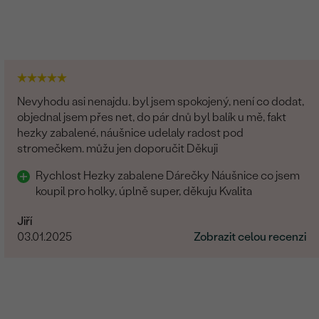
Nevyhodu asi nenajdu. byl jsem spokojený, není co dodat,
objednal jsem přes net, do pár dnů byl balík u mě, fakt
hezky zabalené, náušnice udelaly radost pod
stromečkem. můžu jen doporučit Děkuji
Rychlost Hezky zabalene Dárečky Náušnice co jsem
koupil pro holky, úplně super, děkuju Kvalita
Jiří
03.01.2025
Zobrazit celou recenzi