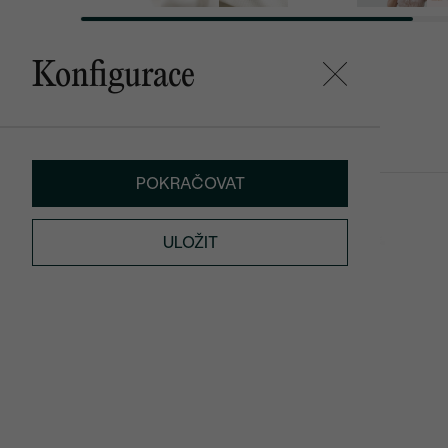
Konfigurace
Mohlo by se vám líbit
POKRAČOVAT
Xanadie
Bar
od 11 290 Kč
od 10 690 K
ULOŽIT