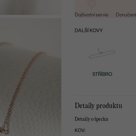
Doživotní servis
Doručení 
DALŠÍ KOVY
STŘÍBRO
Detaily produktu
Detaily o šperku
KOV
: