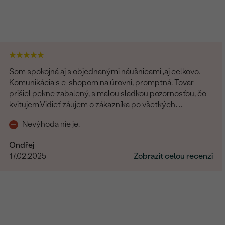
Som spokojná aj s objednanými náušnicami ,aj celkovo.
Komunikácia s e-shopom na úrovni, promptná. Tovar
prišiel pekne zabalený, s malou sladkou pozornosťou, čo
kvitujem.Vidieť záujem o zákazníka po všetkých
stránkach.
Nevýhoda nie je.
Ondřej
17.02.2025
Zobrazit celou recenzi