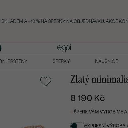
KY SKLADEM A −10 % NA ŠPERKY NA OBJEDNÁVKU. AKCE KON
BNÍ PRSTENY
ŠPERKY
NÁUŠNICE
Zlatý minimali
8 190 Kč
ŠPERK VÁM VYROBÍME A 
EXPRESNÍ VÝROBA