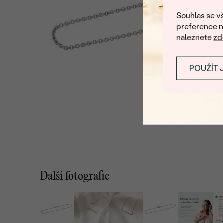
Souhlas se vš
preference m
naleznete
zd
POUŽÍT 
Další fotografie