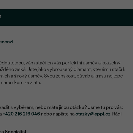
.
ecenzí
édnutelnou, vám stačí jen váš perfektní úsměv a kouzelný
každého získá. Jste jako vybroušený diamant, kterému stačí k
mích a široký úsměv. Svou ženskost, půvab a krásu nejlépe
 náramkem ze zlata.
adit s výběrem, nebo máte jinou otázku? Jsme tu pro vás:
na
+420 216 216 046
nebo napište na
otazky@eppi.cz
. Rádi
es Specialist