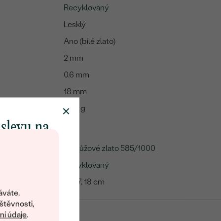
Recyklovaný
Lesklý
Ano (bílé zlato)
2 mm
0.6 mm
18 mm
0.95 g
 slevu na
klenot
14k růžové zlato 585/1000
Recyklovaný
objevte svět
16, 17, 18 cm
šperků Eppi.
áváte.
ní vám obratem
štěvnosti,
 na váš první
í údaje
.