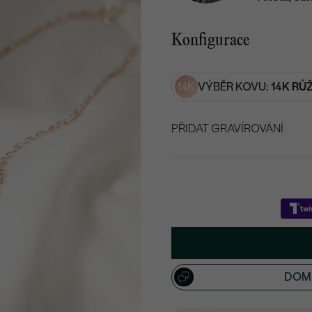
Konfigurace
14K
VÝBĚR KOVU:
14K RŮ
PŘIDAT GRAVÍROVÁNÍ
VYBERTE FONT
Napište iniciály/text
15
/ 15 ZNAKŮ
DOML