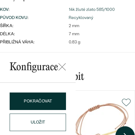
náušnice
Nejprodávanější
PODLE TVARU KAMENE
KOV
:
14k žluté zlato 585/1000
Personalizované
PŮVOD KOVU
:
Recyklovaný
prsteny
NA MÍRU
ŠÍŘKA:
2 mm
PROHLÉDNOUT
přívěsky
DÉLKA:
7 mm
DIAMANTY
PŘIBLIŽNÁ VÁHA:
0.83 g
PROHLÉDNOUT
Wave kolekce
OBJEVIT
Konfigurace
Mohlo by se vám líbit
PROHLÉDNOUT
POKRAČOVAT
ULOŽIT