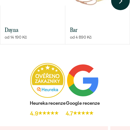
Bestsellery
Dayna
Bar
od 14 190 Kč
od 4 890 Kč
OBJEVIT
Heureka recenze
Google recenze
4.9
4.7