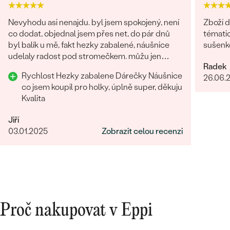
Nevyhodu asi nenajdu. byl jsem spokojený, není
Zboží d
co dodat, objednal jsem přes net, do pár dnů
tématic
byl balík u mě, fakt hezky zabalené, náušnice
sušenko
udelaly radost pod stromečkem. můžu jen
Radek
doporučit Děkuji
Rychlost Hezky zabalene Dárečky Náušnice
26.06.
co jsem koupil pro holky, úplně super, děkuju
Kvalita
Jiří
03.01.2025
Zobrazit celou recenzi
Proč nakupovat v Eppi