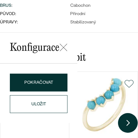
BRUS
:
Cabochon
PŮVOD:
Přírodní
ÚPRAVY:
Stabilizovaný
Bestsellery
Konfigurace
Mohlo by se vám líbit
OBJEVIT
POKRAČOVAT
ULOŽIT