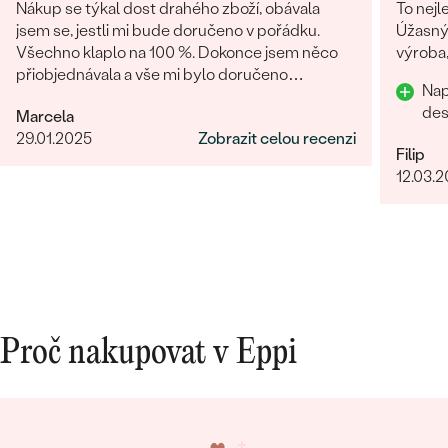
Nákup se týkal dost drahého zboží, obávala
To nejl
jsem se, jestli mi bude doručeno v pořádku.
Úžasný 
Všechno klaplo na 100 %. Dokonce jsem něco
výroba,
přiobjednávala a vše mi bylo doručeno
Nap
najednou, jak mi slíbili. Obchod můžu rozhodně
des
Marcela
doporučit.
29.01.2025
Zobrazit celou recenzi
Filip
12.03.
Proč nakupovat v Eppi