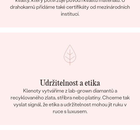
kvality, který potvrzuje původ i kvalitu materiálu. U
drahokamů přidáme také certifikáty od mezinárodních
institucí.
Udržitelnost a etika
Klenoty vytváříme z lab-grown diamantů a
recyklovaného zlata, stříbra nebo platiny. Chceme tak
vyslat signál, že etika a udržitelnost mohou jít ruku v
ruce s luxusem.