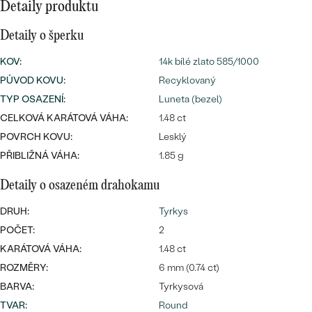
náušnice
Detaily produktu
Nejprodávanější
PODLE TVARU KAMENE
Personalizované
Detaily o šperku
prsteny
NA MÍRU
KOV
:
14k bílé zlato 585/1000
PROHLÉDNOUT
přívěsky
PŮVOD KOVU
:
Recyklovaný
DIAMANTY
TYP OSAZENÍ
:
Luneta (bezel)
CELKOVÁ KARÁTOVÁ VÁHA:
1.48 ct
PROHLÉDNOUT
Wave kolekce
POVRCH KOVU:
Lesklý
OBJEVIT
PŘIBLIŽNÁ VÁHA:
1.85 g
Detaily o osazeném drahokamu
PROHLÉDNOUT
DRUH:
Tyrkys
POČET:
2
KARÁTOVÁ VÁHA:
1.48 ct
ROZMĚRY:
6 mm (0.74 ct)
BARVA:
Tyrkysová
TVAR
:
Round