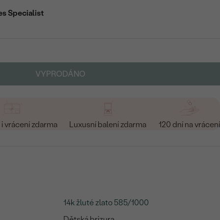
es Specialist
VYPRODÁNO
i vrácení zdarma
Luxusní balení zdarma
120 dní na vrácení
14k žluté zlato 585/1000
Dětská brizura