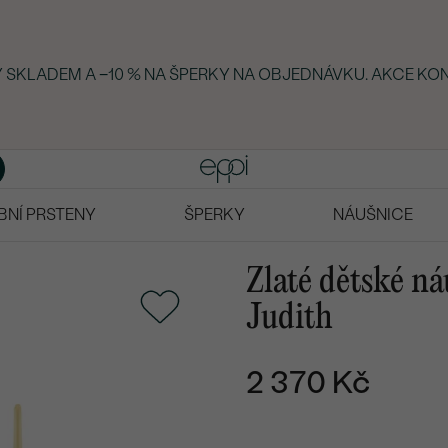
KY SKLADEM A −10 % NA ŠPERKY NA OBJEDNÁVKU. AKCE KON
BNÍ PRSTENY
ŠPERKY
NÁUŠNICE
Zlaté dětské ná
Judith
2 370 Kč