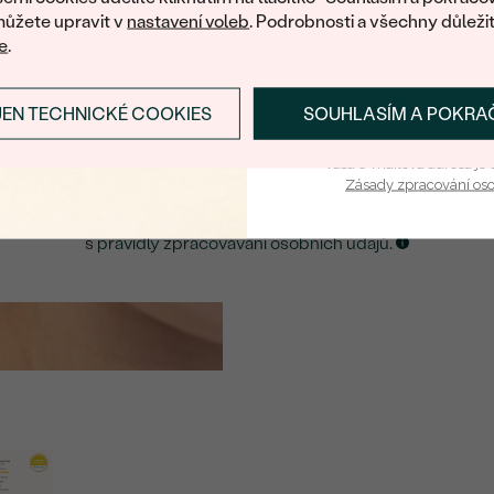
ůžete upravit v
nastavení voleb
. Podrobnosti a všechny důleži
e
.
E-mail
*
JEN TECHNICKÉ COOKIES
SOUHLASÍM A POKRA
PŘIHLÁSIT SE A ZÍ
ZASLAT UPOZORNĚNÍ NA TENTO
ŠPERK
Vaša e-mailová adresa je 
Zásady zpracování os
Kliknutím potvrzuji, že jsem se obeznámil
s
pravidly zpracovávání osobních údajů.