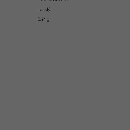
Lesklý
0.44 g