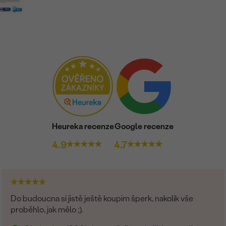
Heureka recenze
Google recenze
4.9
4.7
Do budoucna si jistě ještě koupim šperk, nakolik vše
proběhlo, jak mělo ;).