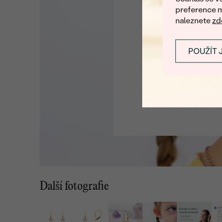
preference m
naleznete
zd
POUŽÍT 
Další fotografie