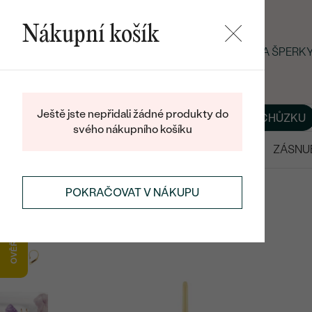
Nákupní košík
LETNÍ BLACK FRIDAY: −25 % NA ŠPER
Ještě jste nepřidali žádné produkty do
O NÁS
BLOG
ŠPERKY NA MÍRU
DOMLUVIT SI SCHŮZKU
svého nákupního košíku
VÝPRODEJ
SNUBNÍ PRSTENY
ZÁSNU
NÁUŠNICE
DĚTSKÉ NÁUŠNICE
POKRAČOVAT V NÁKUPU