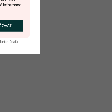
té informace
ČOVAT
SKAT SLEVU
u nás v bezpečí.
obních údajů