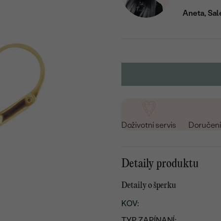
Aneta, Sal
Doživotní servis
Doručení 
Detaily produktu
Detaily o šperku
KOV
:
TYP ZAPÍNANÍ: