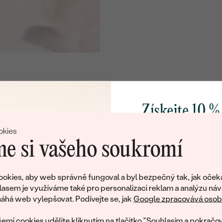
Získejte 10 %
svůj první 
okies
e si vašeho soukromí
Přidejte se k nám a 
poctivě vyráběných 
okies, aby web správně fungoval a byl bezpečný tak, jak oček
Jako dárek na přivítá
lasem je využíváme také pro personalizaci reklam a analýzu náv
Litujeme, ale tento šperk si už své majitele našel
zašleme slevový kód
há web vylepšovat. Podívejte se, jak
Google zpracovává osobn
nákup.
eká množství podobných produktů. Pokud chcete být informováni
emi cookies udělíte kliknutím na tlačítko "Souhlasím a pokračov
šperku, zanechte nám svůj e-mail.