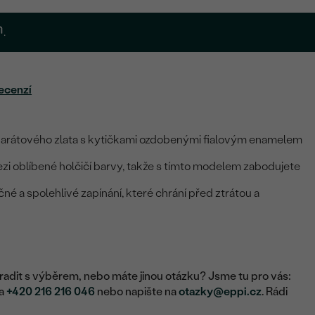
.
ecenzí
karátového zlata s kytičkami ozdobenými fialovým enamelem
mezi oblíbené holčičí barvy, takže s tímto modelem zabodujete
né a spolehlivé zapínání, které chrání před ztrátou a
adit s výběrem, nebo máte jinou otázku? Jsme tu pro vás:
na
+420 216 216 046
nebo napište na
otazky@eppi.cz
. Rádi