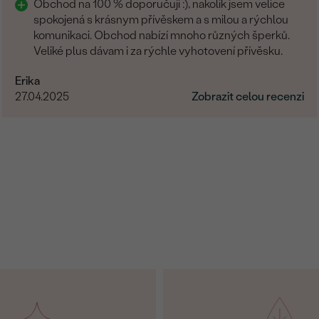
Obchod na 100 % doporučuji :), nakolik jsem velice
spokojená s krásnym přívěskem a s milou a rýchlou
komunikaci. Obchod nabízí mnoho různých šperků.
Veliké plus dávam i za rýchle vyhotovení přívěsku.
Erika
27.04.2025
Zobrazit celou recenzi