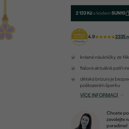
2 133 Kč
s kódem
SUN10
4.9
2335 r
krásné náušničky ze 14
fialová aktuálně patří 
dětská brizura je bezpeč
poškozením šperku
VÍCE INFORMACÍ
Chcete por
zavolejte 
poradíme!