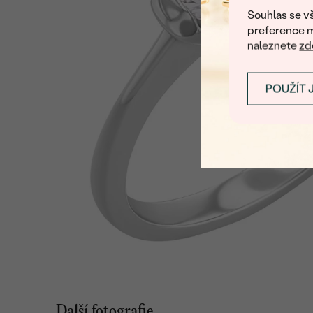
Souhlas se vš
preference m
naleznete
zd
POUŽÍT 
Další fotografie