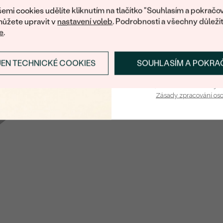
emi cookies udělíte kliknutím na tlačítko "Souhlasím a pokračov
ůžete upravit v
nastavení voleb
. Podrobnosti a všechny důleži
e
.
JEN TECHNICKÉ COOKIES
SOUHLASÍM A POKRA
PŘIHLÁSIT SE A ZÍ
Vaša e-mailová adresa je 
Zásady zpracování os