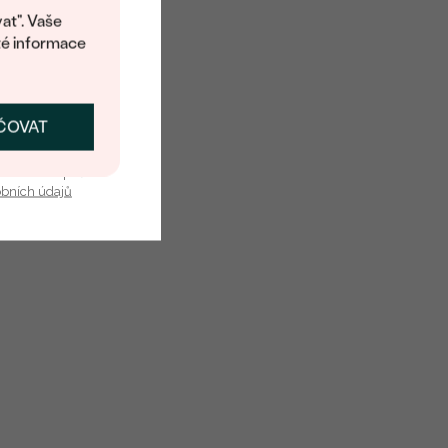
at". Vaše
té informace
ČOVAT
SKAT SLEVU
u nás v bezpečí.
obních údajů