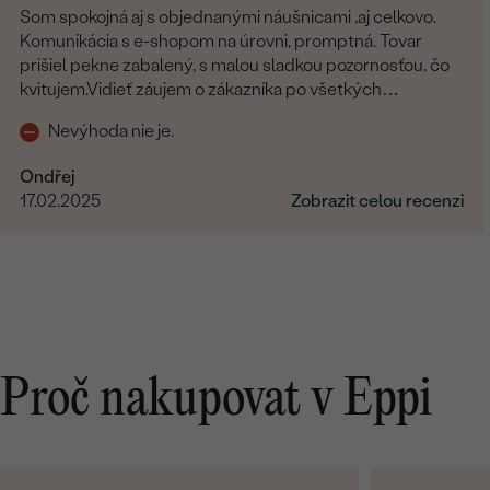
Som spokojná aj s objednanými náušnicami ,aj celkovo.
Komunikácia s e-shopom na úrovni, promptná. Tovar
prišiel pekne zabalený, s malou sladkou pozornosťou, čo
kvitujem.Vidieť záujem o zákazníka po všetkých
stránkach.
Nevýhoda nie je.
Ondřej
17.02.2025
Zobrazit celou recenzi
Proč nakupovat v Eppi