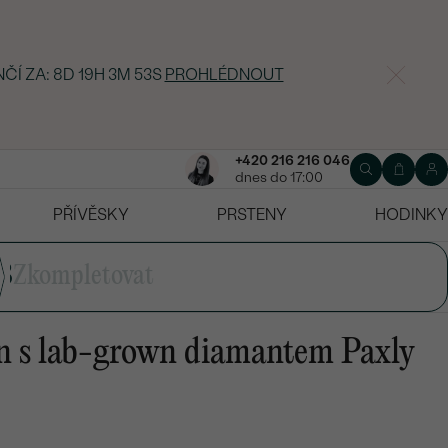
NČÍ ZA:
8D 19H 3M 52S
PROHLÉDNOUT
+420 216 216 046
dnes do 17:00
PŘÍVĚSKY
PRSTENY
HODINKY
3
Zkompletovat
n s lab-grown diamantem Paxly