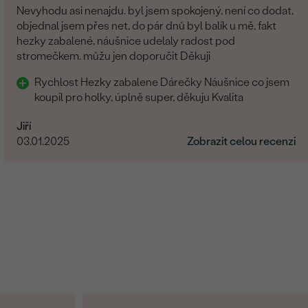
Nevyhodu asi nenajdu. byl jsem spokojený, není co dodat,
objednal jsem přes net, do pár dnů byl balík u mě, fakt
hezky zabalené, náušnice udelaly radost pod
stromečkem. můžu jen doporučit Děkuji
Rychlost Hezky zabalene Dárečky Náušnice co jsem
koupil pro holky, úplně super, děkuju Kvalita
Jiří
03.01.2025
Zobrazit celou recenzi