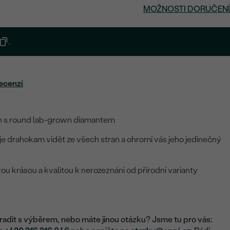
MOŽNOSTI DORUČENÍ
.
ecenzí
en s round lab-grown diamantem
je drahokam vidět ze všech stran a ohromí vás jeho jedinečný
ou krásou a kvalitou k nerozeznání od přírodní varianty
adit s výběrem, nebo máte jinou otázku? Jsme tu pro vás: