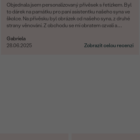
Objednala jsem personalizovaný přívěsek s řetízkem. Byl
to dárek na památku pro paní asistentku našeho syna ve
školce. Na přívěsku byl obrázek od našeho syna, z druhé
strany věnování. Z obchodu se mi obratem ozvali a
dořešili jsme všechny detaily objednávky. Šperk je
Gabriela
nádherný, udělal velikou radost, je originální a opravdová
28.06.2025
Zobrazit celou recenzi
památka. Jednání s paní po e-mailu bylo rychlé a
příjemné. Moc obchod doporučuji!