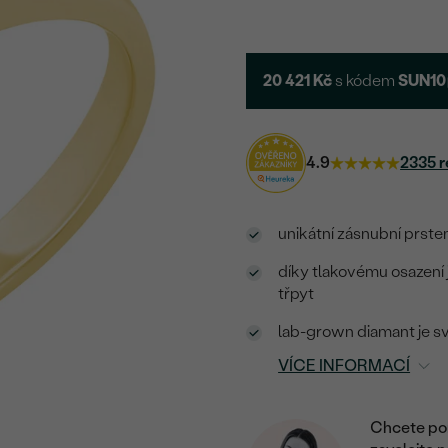
20 421 Kč
s kódem
SUN10
4.9
2335 r
unikátní zásnubní prst
díky tlakovému osazení 
třpyt
lab-grown diamant je sv
VÍCE INFORMACÍ
Chcete por