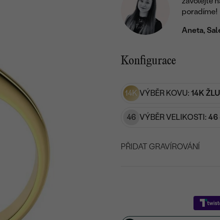
zavolejte 
poradíme!
Aneta, Sal
Konfigurace
14K
VÝBĚR KOVU:
14K ŽL
46
VÝBĚR VELIKOSTI:
46 
PŘIDAT GRAVÍROVÁNÍ
VYBERTE FONT
Napište iniciály/text
15
/ 15 ZNAKŮ