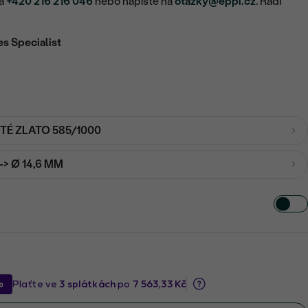
na
+420 216 216 046
nebo napište na
otazky@eppi.cz
. Rádi
es Specialist
UTÉ ZLATO 585/1000
-> Ø 14,6 MM