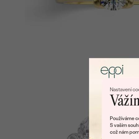
Nastavení co
Vážím
Používáme co
S vaším souh
což nám pomá