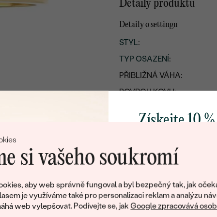
Detaily produktu
Detaily o settingu
STYL
:
TYP OSAZENÍ
:
PŘIBLIŽNÁ VÁHA:
POVRCH KOVU:
KOV
:
Získejte 10 %
PŮVOD KOVU
:
svůj první 
okies
e si vašeho soukromí
Přidejte se k nám a 
poctivě vyráběných 
okies, aby web správně fungoval a byl bezpečný tak, jak oček
Jako dárek na přivítá
lasem je využíváme také pro personalizaci reklam a analýzu náv
zašleme slevový kód
há web vylepšovat. Podívejte se, jak
Google zpracovává osobn
nákup.