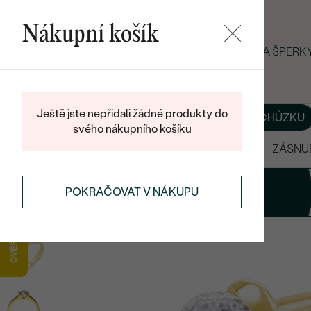
Nákupní košík
LETNÍ BLACK FRIDAY: −25 % NA ŠPER
Ještě jste nepřidali žádné produkty do
O NÁS
BLOG
ŠPERKY NA MÍRU
DOMLUVIT SI SCHŮZKU
svého nákupního košíku
VÝPRODEJ
SNUBNÍ PRSTENY
ZÁSNU
1
Prsten
POKRAČOVAT V NÁKUPU
DIAMANTOVÉ ŠPERKY
DIAMANTOVÉ PRSTENY