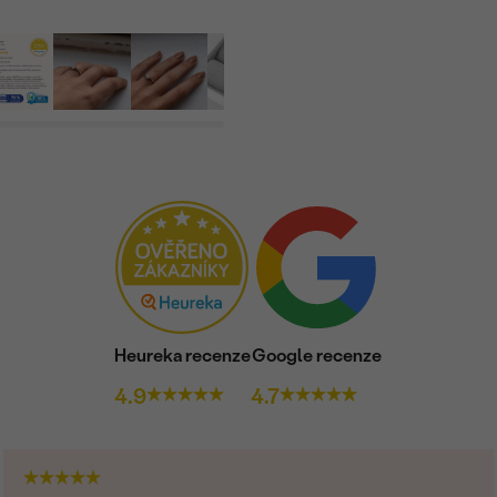
Heureka recenze
Google recenze
4.9
4.7