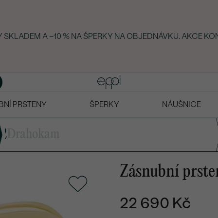
KY SKLADEM A −10 % NA ŠPERKY NA OBJEDNÁVKU. AKCE KO
BNÍ PRSTENY
ŠPERKY
NÁUŠNICE
2
Drahokam
Zásnubní prste
22 690 Kč