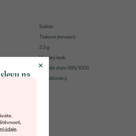
Solitér
Tlakové (tension)
3.3 g
Vysoký lesk
14k bílé zlato 585/1000
 slevu na
Recyklovaný
klenot
objevte svět
šperků Eppi.
áváte.
ní vám obratem
štěvnosti,
 na váš první
í údaje
.