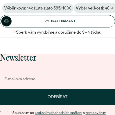
Výběr kovu:
14k žluté zlato 585/1000
Výběr velikosti:
46 ->
VYBRAT DIAMANT
Šperk vám vyrobíme a doručíme do 3 - 4 týdnů.
Newsletter
ODEBÍRAT
Souhlasím se
zasíláním obchodních sdělení
a
zpracováním