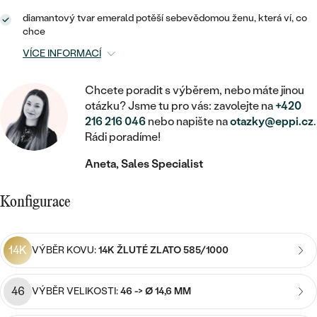
MINIMALISTICKÉ
RUČNĚ RYTÉ
DĚTSKÉ
ZAČÍT S LAB-GROWN DIAMANTEM
diamantový tvar emerald potěší sebevědomou ženu, která ví, co
MEDAILONKY
DĚTSKÉ ŠPERKY
chce
STATEMENT
S VÝPLNÍ
PIERCING
ZAČÍT S BAREVNÝM DIAMANTEM
VÍCE INFORMACÍ
ŘETÍZKY
BROŽE
PEČETNÍ
SVATEBNÍ SETY
VE TVARU SRDCE
DOPLŇKY
DLE KAMENE
Chcete poradit s výběrem, nebo máte jinou
DLE DRAHOKAMU
PERSONALIZOVANÉ
otázku? Jsme tu pro vás: zavolejte na
+420
S DIAMANTY
DLE CENY
216 216 046
nebo napište na
otazky@eppi.cz
.
SE ZVÍŘATY
DIAMANT
DLE MATERIÁLU
Rádi poradíme!
CENOVĚ DOSTUPNÉ
DLE DRAHOKAMU
S DRAHOKAMY
LAB-GROWN DIAMANT
Aneta, Sales Specialist
ZLATO
DLE DRAHOKAMU
S DIAMANTY
LUXUSNÍ
S PERLAMI
MOISSANIT
S DIAMANTY
STŘÍBRO
Konfigurace
S DRAHOKAMY
BAREVNÝ DIAMANT
S DRAHOKAMY
PLATINA
DLE CENY
S PERLAMI
14K
VÝBĚR KOVU:
14K ŽLUTÉ ZLATO 585/1000
CENOVĚ DOSTUPNÉ
ČERNÝ DIAMANT
S PERLAMI
DLE KAMENE
46
VÝBĚR VELIKOSTI:
46 -> Ø 14,6 MM
DLE CENY
LUXUSNÍ
SALT AND PEPPER DIAMANT
S DIAMANTY
DLE CENY