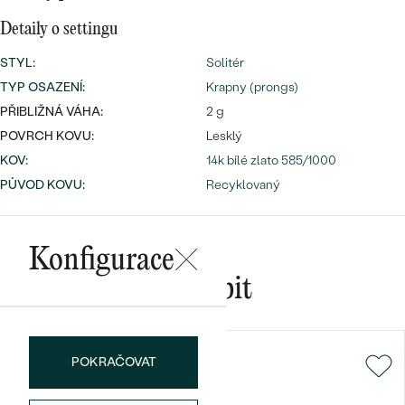
Detaily o settingu
STYL
:
Solitér
Bestsellery
TYP OSAZENÍ
:
Krapny (prongs)
PŘIBLIŽNÁ VÁHA:
2 g
POVRCH KOVU:
Lesklý
KOV
:
14k bílé zlato 585/1000
OBJEVIT
PŮVOD KOVU
:
Recyklovaný
Konfigurace
Mohlo by se vám líbit
POKRAČOVAT