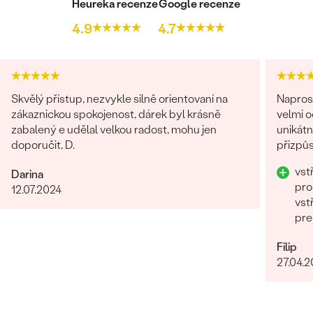
Heureka recenze
Google recenze
4.9
4.7
Skvělý přístup, nezvykle silně orientovaní na
Napros
zákaznickou spokojenost, dárek byl krásně
velmi 
zabalený e udělal velkou radost, mohu jen
unikátn
doporučit, D.
přizpůs
precizn
vst
Darina
pro
12.07.2024
vst
pre
Filip
27.04.