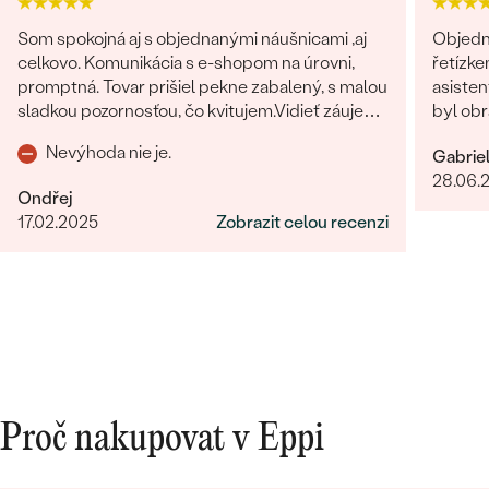
Som spokojná aj s objednanými náušnicami ,aj
Objedn
celkovo. Komunikácia s e-shopom na úrovni,
řetízke
promptná. Tovar prišiel pekne zabalený, s malou
asisten
Bestsellery
sladkou pozornosťou, čo kvitujem.Vidieť záujem
byl obr
o zákazníka po všetkých stránkach.
věnován
Nevýhoda nie je.
Gabrie
dořešil
28.06.
je nádhe
Ondřej
opravdo
OBJEVIT
17.02.2025
Zobrazit celou recenzi
bylo ry
Proč nakupovat v Eppi