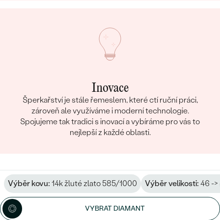
Inovace
Šperkařství je stále řemeslem, které ctí ruční práci,
zároveň ale využíváme i moderní technologie.
Spojujeme tak tradici s inovací a vybíráme pro vás to
nejlepší z každé oblasti.
Výběr kovu:
14k žluté zlato 585/1000
Výběr velikosti:
46 ->
VYBRAT DIAMANT