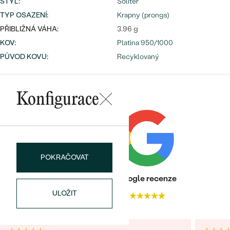
náušnice
STYL
:
Solitér
Nejprodávanější
TYP OSAZENÍ
:
Krapny (prongs)
PODLE TVARU KAMENE
Personalizované
PŘIBLIŽNÁ VÁHA:
3.96 g
prsteny
NA MÍRU
KOV
:
Platina 950/1000
PROHLÉDNOUT
přívěsky
PŮVOD KOVU
:
Recyklovaný
DIAMANTY
PROHLÉDNOUT
Konfigurace
Wave kolekce
OBJEVIT
PROHLÉDNOUT
POKRAČOVAT
Heureka recenze
Google recenze
ULOŽIT
4.9
4.7