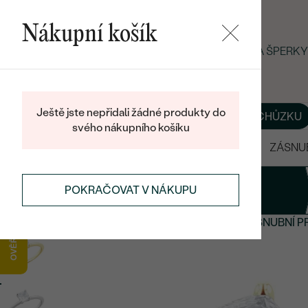
Nákupní košík
LETNÍ BLACK FRIDAY: −25 % NA ŠPERK
Ještě jste nepřidali žádné produkty do
O NÁS
BLOG
ŠPERKY NA MÍRU
DOMLUVIT SI SCHŮZKU
svého nákupního košíku
VÝPRODEJ
SNUBNÍ PRSTENY
ZÁSNU
1
Prsten
POKRAČOVAT V NÁKUPU
ZÁSNUBNÍ PRSTENY
NOVÉ ZÁSNUBNÍ PRSTENY
ZÁSNUBNÍ P