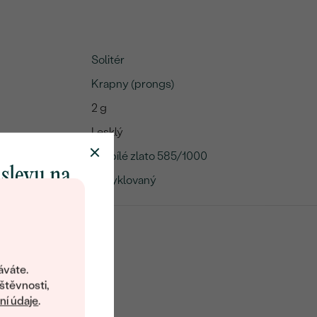
Solitér
Krapny (prongs)
2 g
Lesklý
14k bílé zlato 585/1000
 slevu na
Recyklovaný
klenot
objevte svět
šperků Eppi.
áváte.
ní vám obratem
štěvnosti,
 na váš první
í údaje
.