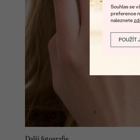
Souhlas se vš
preference m
naleznete
zd
POUŽÍT 
Další fotografie