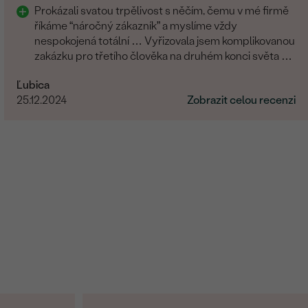
Prokázali svatou trpělivost s něčím, čemu v mé firmě
říkáme “náročný zákazník” a myslíme vždy
nespokojená totální … Vyřizovala jsem komplikovanou
zakázku pro třetího člověka na druhém konci světa a
zvládli to skvěle. Musím moc poděkovat.
Ľubica
25.12.2024
Zobrazit celou recenzi