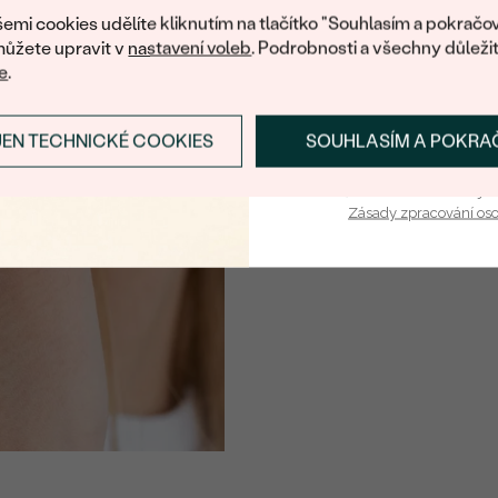
emi cookies udělíte kliknutím na tlačítko "Souhlasím a pokračov
ůžete upravit v
nastavení voleb
. Podrobnosti a všechny důleži
e
.
JEN TECHNICKÉ COOKIES
SOUHLASÍM A POKRA
PŘIHLÁSIT SE A ZÍ
Vaša e-mailová adresa je 
Zásady zpracování os