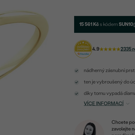
15 561 Kč
s kódem
SUN10
4.9
2335 r
nádherný zásnubní prste
ten je vybroušený do úc
díky tomu vypadá diamant
VÍCE INFORMACÍ
Chcete por
zavolejte 