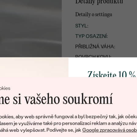
Detaily produktu
Detaily o settingu
STYL
:
TYP OSAZENÍ
:
PŘIBLIŽNÁ VÁHA:
POVRCH KOVU:
KOV
:
Získejte 10 %
PŮVOD KOVU
:
svůj první 
okies
e si vašeho soukromí
Přidejte se k nám a 
poctivě vyráběných 
okies, aby web správně fungoval a byl bezpečný tak, jak oček
Jako dárek na přivítá
lasem je využíváme také pro personalizaci reklam a analýzu náv
zašleme slevový kód
há web vylepšovat. Podívejte se, jak
Google zpracovává osobn
nákup.