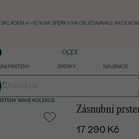
Y SKLADEM A −10 % NA ŠPERKY NA OBJEDNÁVKU. AKCE KON
BNÍ PRSTENY
ŠPERKY
NÁUŠNICE
2
Drahokam
RSTENY
WAVE KOLEKCE
Zásnubní prst
17 290 Kč