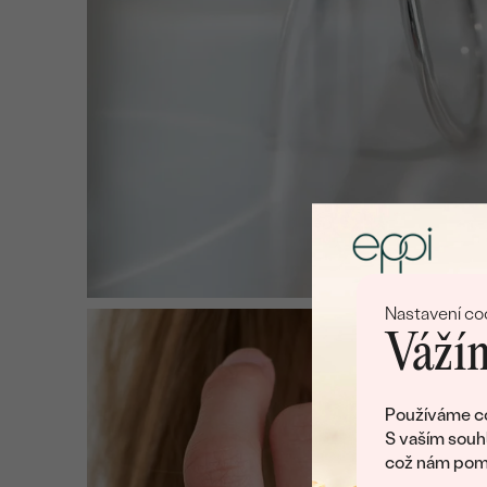
Nastavení co
Vážím
Používáme co
S vaším souh
což nám pomá