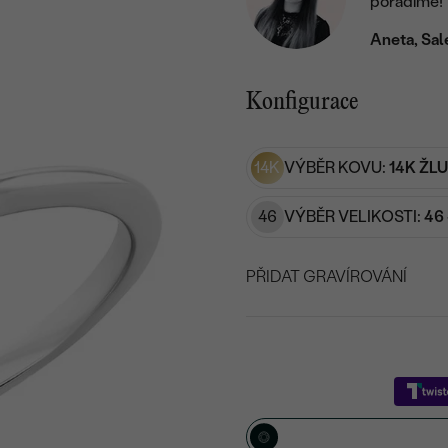
poradíme!
Aneta, Sal
Konfigurace
14K
VÝBĚR KOVU:
14K ŽL
46
VÝBĚR VELIKOSTI:
46 
PŘIDAT GRAVÍROVÁNÍ
VYBERTE FONT
Napište iniciály/text
15
/ 15 ZNAKŮ