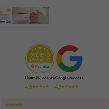
Heureka recenze
Google recenze
4.9
4.7