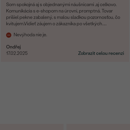
Som spokojná aj s objednanými náušnicami ,aj celkovo.
Komunikácia s e-shopom na úrovni, promptná. Tovar
prišiel pekne zabalený, s malou sladkou pozornosťou, čo
kvitujem.Vidieť záujem o zákazníka po všetkých
stránkach.
Nevýhoda nie je.
Ondřej
17.02.2025
Zobrazit celou recenzi