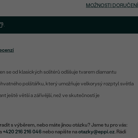
MOŽNOSTI DORUČENÍ
.
ecenzí
n se od klasických solitérů odlišuje tvarem diamantu
hvatného polštářku, který umožňuje velkorysý rozptyl světla
 ještě větší a zářivější, než ve skutečnosti je
adit s výběrem, nebo máte jinou otázku? Jsme tu pro vás:
na
+420 216 216 046
nebo napište na
otazky@eppi.cz
. Rádi