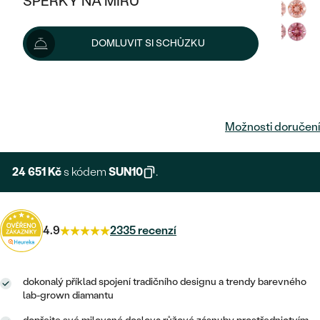
ŠPERKY NA MÍRU
KOMBINOVANÉ ZLATO
STŘÍBRNÉ
POSTRANNÍ KAMENY
ZLATÉ
VÝPRODEJ
ŠPERKY SKLADEM
DOMLUVIT SI SCHŮZKU
PLATINOVÉ
HALO
DLE STYLU
STŘÍBRNÉ
KDYŽ ŠPERKY POMÁHAJÍ
VÝPRODEJ
JEDNODUCHÉ
27 390 Kč
TŘI KAMENY
PLATINOVÉ
DLE STYLU
DLE TYPU
DLE MATERIÁLU
BEZ KAMENE
PECKOVÉ
VINTAGE
Možnosti doručení
NÁUŠNICE
ZLATÉ
DLE STYLU
ETERNITY
KRUHOVÉ
SNUBNÍ A ZÁSNUBNÍ SETY
SOLITÉR
PRSTENY
24 651 Kč
s kódem
SUN10
.
STŘÍBRNÉ
VYKROJENÉ
MINIMALISTICKÉ
NETRADIČNÍ
NAROZENÍ DÍTĚTE
PŘÍVĚSKY
PLATINOVÉ
VINTAGE
VISACÍ
4.9
2335 recenzí
PERSONALIZOVANÉ
NÁRAMKY
SESTAV SI SVŮJ PRSTEN
NETRADIČNÍ
DLE STYLU
SOLITÉR
ZAČÍT S PRSTENEM
SE ZNAMENÍM ZVĚROKRUHU
SETY
dokonalý příklad spojení tradičního designu a trendy barevného
ETERNITY
TEPANÉ
VE TVARU SRDCE
lab-grown diamantu
ZAČÍT S DIAMANTEM
MINIMALISTICKÉ
PÁNSKÉ ŠPERKY