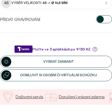
CENOVĚ DOSTUPNÉ
46
VÝBĚR VELIKOSTI:
46 -> Ø 14,6 MM
DRAHOKAM
CENOVĚ DOSTUPNÉ
S DRAHOKAMY
LUXUSNÍ
Nejprodávanější
PŘIDAT GRAVÍROVÁNÍ
LUXUSNÍ
S LAB-GROWN DIAMANTY
DLE MATERIÁLU
snubní prsteny
VYBERTE FONT
ZLATO
S PERLAMI
PLATINA
Napište iniciály/text
DLE STYLU
PROHLÉDNOUT
15
/ 15 ZNAKŮ
STŘÍBRO
PERSONALIZOVANÉ
VYBRAT DIAMANT
SYMBOLICKÉ
DOMLUVIT SI OSOBNÍ ČI VIRTUÁLNÍ SCHŮZKU
MINIMALISTICKÉ
PODLE PŘÍLEŽITOSTI
Nejprodávanější
Doživotní servis
Doručení i vrácení zdarma
PODLE BARVY