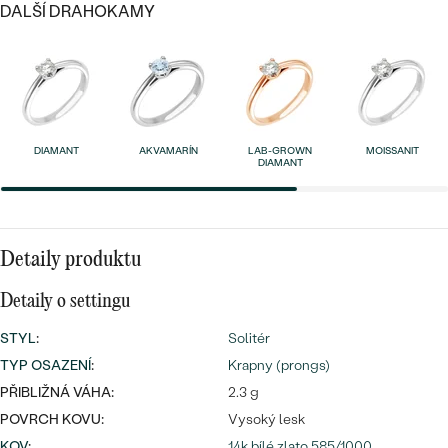
náušnice
DALŠÍ DRAHOKAMY
Nejprodávanější
PODLE TVARU KAMENE
Personalizované
prsteny
NA MÍRU
PROHLÉDNOUT
přívěsky
DIAMANTY
DIAMANT
AKVAMARÍN
LAB-GROWN
MOISSANIT
DIAMANT
PROHLÉDNOUT
Wave kolekce
OBJEVIT
Detaily produktu
PROHLÉDNOUT
Detaily o settingu
STYL
:
Solitér
TYP OSAZENÍ
:
Krapny (prongs)
PŘIBLIŽNÁ VÁHA:
2.3 g
POVRCH KOVU:
Vysoký lesk
KOV
:
14k bílé zlato 585/1000