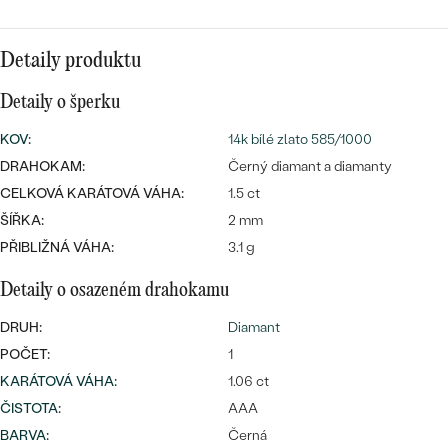
CENOVĚ DOSTUPNÉ
DRAHOKAM
CENOVĚ DOSTUPNÉ
S DRAHOKAMY
LUXUSNÍ
Detaily produktu
Nejprodávanější
LUXUSNÍ
S LAB-GROWN DIAMANTY
DLE MATERIÁLU
Detaily o šperku
snubní prsteny
ZLATO
S PERLAMI
KOV
:
14k bílé zlato 585/1000
DRAHOKAM:
Černý diamant a diamanty
PLATINA
CELKOVÁ KARÁTOVÁ VÁHA:
1.5 ct
DLE STYLU
PROHLÉDNOUT
ŠÍŘKA:
STŘÍBRO
2 mm
PERSONALIZOVANÉ
PŘIBLIŽNÁ VÁHA:
3.1 g
SYMBOLICKÉ
Detaily o osazeném drahokamu
DRUH:
Diamant
MINIMALISTICKÉ
POČET:
1
KARÁTOVÁ VÁHA
:
1.06 ct
PODLE PŘÍLEŽITOSTI
Nejprodávanější
ČISTOTA
:
AAA
PODLE BARVY
BARVA
:
Černá