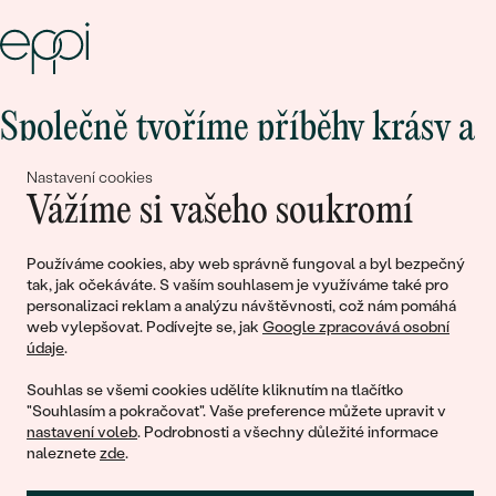
Společně tvoříme příběhy krásy a
lásky
Nastavení cookies
Vážíme si vašeho soukromí
Připojte se k nám!
Používáme cookies, aby web správně fungoval a byl bezpečný
tak, jak očekáváte. S vaším souhlasem je využíváme také pro
personalizaci reklam a analýzu návštěvnosti, což nám pomáhá
web vylepšovat. Podívejte se, jak
Google zpracovává osobní
údaje
.
Souhlas se všemi cookies udělíte kliknutím na tlačítko
"Souhlasím a pokračovat". Vaše preference můžete upravit v
nastavení voleb
. Podrobnosti a všechny důležité informace
© 2011 - 2026, Eppi.cz
naleznete
zde
.