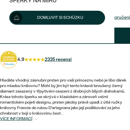
ŠPERKY NA MÍRU
37 200 Kč
KOMBINOVANÉ ZLATO
STŘÍBRNÉ
POSTRANNÍ KAMENY
ZLATÉ
VÝPRODEJ
ŠPERKY SKLADEM
Možnosti doručení
DOMLUVIT SI SCHŮZKU
PLATINOVÉ
HALO
DLE STYLU
STŘÍBRNÉ
KDYŽ ŠPERKY POMÁHAJÍ
VÝPRODEJ
JEDNODUCHÉ
33 480 Kč
s kódem
SUN10
.
TŘI KAMENY
PLATINOVÉ
DLE STYLU
DLE TYPU
DLE MATERIÁLU
BEZ KAMENE
PECKOVÉ
VINTAGE
NÁUŠNICE
ZLATÉ
DLE STYLU
4.9
2335 recenzí
ETERNITY
KRUHOVÉ
SNUBNÍ A ZÁSNUBNÍ SETY
SOLITÉR
PRSTENY
STŘÍBRNÉ
VYKROJENÉ
MINIMALISTICKÉ
NETRADIČNÍ
Hledáte vhodný zásnubní prsten pro vaši princeznu nebo je libo dárek
NAROZENÍ DÍTĚTE
PŘÍVĚSKY
PLATINOVÉ
pro mladou královnu? Mohl by jím být tento krásně broušený černý
VINTAGE
diamant zasazený v třpytivém osazení z drobných bílých drahokamů.
VISACÍ
PERSONALIZOVANÉ
Krása tohoto šperku se skrývá v klasickém a zároveň velmi
NÁRAMKY
SESTAV SI SVŮJ PRSTEN
romantickém pojetí designu, prsten jakoby právě upadl z útlé ručky
NETRADIČNÍ
DLE STYLU
SOLITÉR
královny Francie do rukou D'artagnana jako její poděkování za jeho
ZAČÍT S PRSTENEM
SE ZNAMENÍM ZVĚROKRUHU
SETY
chrabrost v boji o královninu čest…
ETERNITY
TEPANÉ
VÍCE INFORMACÍ
VE TVARU SRDCE
ZAČÍT S DIAMANTEM
MINIMALISTICKÉ
PÁNSKÉ ŠPERKY