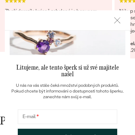
Zboží dorazilo krásně zabalené i s bonusem,
Nákup s
tématickou kartičkou s poděkováním a vynikající
jsem se
sušenkou české ruční výroby. Velmi milé.
Všechn
Bestsellery
přiobje
Radek
najedno
26.06.2025
Marcel
doporuč
29.01.
OBJEVIT
Litujeme, ale tento šperk si už své majitele
našel
U nás na vás stále čeká množství podobných produktů.
Pokud chcete být informováni o dostupnosti tohoto šperku,
zanechte nám svůj e-mail.
E-mail
*
Proč nakupovat v Eppi