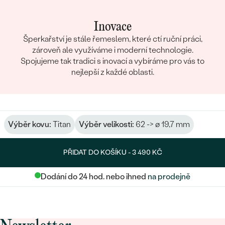
Inovace
Šperkařství je stále řemeslem, které ctí ruční práci,
zároveň ale využíváme i moderní technologie.
Spojujeme tak tradici s inovací a vybíráme pro vás to
nejlepší z každé oblasti.
Výběr kovu:
Titan
Výběr velikosti:
62 -> ø 19,7 mm
PŘIDAT DO KOŠÍKU -
3 490 KČ
Dodání do 24 hod. nebo ihned
na prodejně