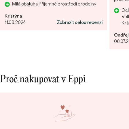
Milá obsluha Příjemné prostředí prodejny
Och
Kristýna
Vel
11.08.2024
Zobrazit celou recenzi
Krá
Ondřej
06.07.
Proč nakupovat v Eppi