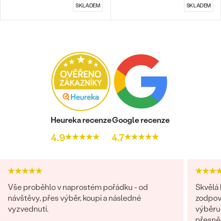
SKLADEM
SKLADEM
Bestsellery
OBJEVIT
Heureka recenze
Google recenze
4.9
4.7
Vše proběhlo v naprostém pořádku - od
Skvělá
návštěvy, přes výběr, koupi a následné
zodpov
vyzvednutí.
výběru 
přesně