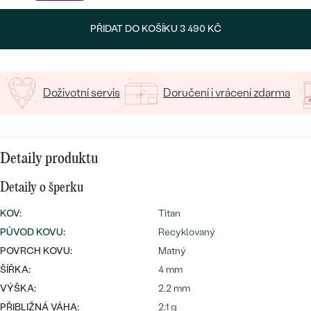
CENOVĚ DOSTUPNÉ
15
/ 15 ZNAKŮ
DRAHOKAM
CENOVĚ DOSTUPNÉ
S DRAHOKAMY
PŘIDAT DO KOŠÍKU
3 490 KČ
LUXUSNÍ
Nejprodávanější
LUXUSNÍ
S LAB-GROWN DIAMANTY
DLE MATERIÁLU
snubní prsteny
ZLATO
S PERLAMI
Doživotní servis
Doručení i vrácení zdarma
PLATINA
DLE STYLU
PROHLÉDNOUT
STŘÍBRO
Detaily produktu
PERSONALIZOVANÉ
Detaily o šperku
SYMBOLICKÉ
KOV
:
Titan
PŮVOD KOVU
MINIMALISTICKÉ
:
Recyklovaný
POVRCH KOVU:
Matný
PODLE PŘÍLEŽITOSTI
Nejprodávanější
ŠÍŘKA:
4 mm
VÝŠKA:
2.2 mm
PODLE BARVY
PŘIBLIŽNÁ VÁHA:
2.1 g