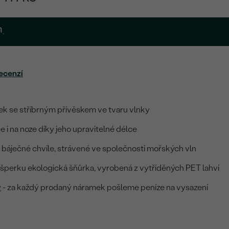
.
ecenzí
k se stříbrným přívěskem ve tvaru vlnky
e i na noze díky jeho upravitelné délce
báječné chvíle, strávené ve společnosti mořských vln
 šperku ekologická šňůrka, vyrobená z vytříděných PET lahví
y
- za každý prodaný náramek pošleme peníze na vysazení