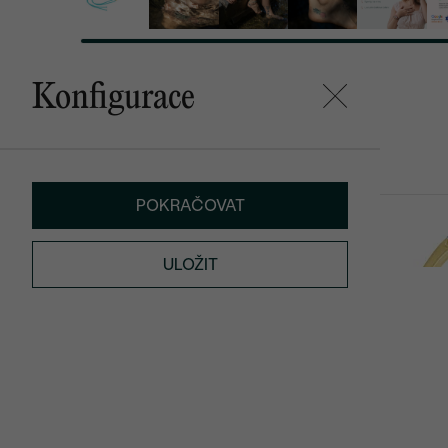
Konfigurace
Mohlo by se vám líbit
POKRAČOVAT
Figaro
Cason
SKLADEM
od 1 390 Kč
2 990 Kč
ULOŽIT