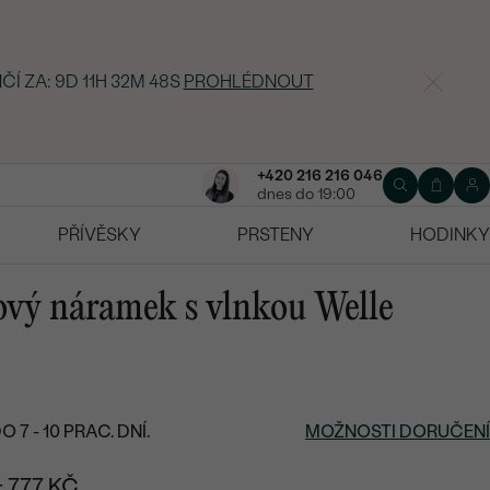
ČÍ ZA:
9D 11H 32M 47S
PROHLÉDNOUT
+420 216 216 046
dnes do 19:00
PŘÍVĚSKY
PRSTENY
HODINKY
ový náramek s vlnkou Welle
7 - 10 PRAC. DNÍ.
MOŽNOSTI DORUČENÍ
+ 777 KČ