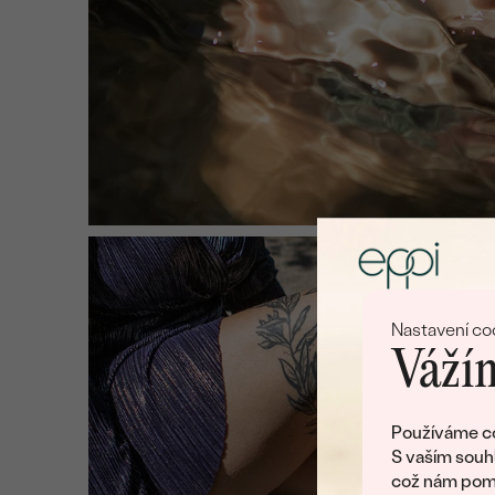
Nastavení co
Vážím
Používáme co
S vaším souh
což nám pomá