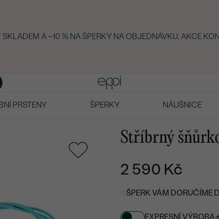
KY SKLADEM A −10 % NA ŠPERKY NA OBJEDNÁVKU. AKCE KON
BNÍ PRSTENY
ŠPERKY
NÁUŠNICE
Stříbrný šňůrk
2 590 Kč
ŠPERK VÁM DORUČÍME DO 
EXPRESNÍ VÝROBA