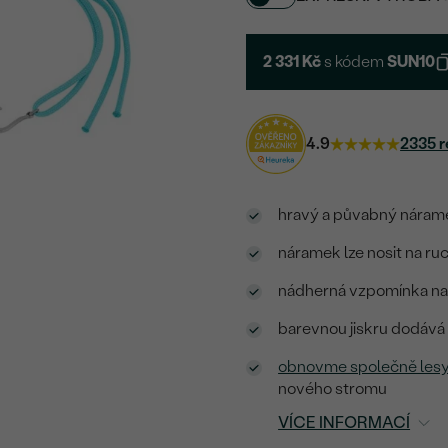
2 331 Kč
s kódem
SUN10
4.9
2335 r
hravý a půvabný nárame
náramek lze nosit na ruc
nádherná vzpomínka na 
barevnou jiskru dodává
obnovme společně les
nového stromu
VÍCE INFORMACÍ