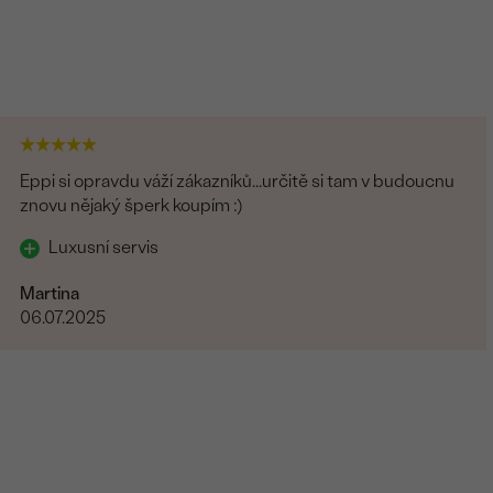
Eppi si opravdu váží zákazníků...určitě si tam v budoucnu
znovu nějaký šperk koupím :)
Luxusní servis
Martina
06.07.2025