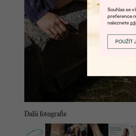
Souhlas se vš
preference m
naleznete
zd
POUŽÍT 
Další fotografie