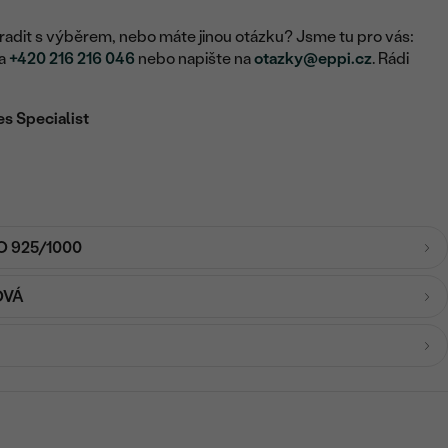
adit s výběrem, nebo máte jinou otázku? Jsme tu pro vás:
na
+420 216 216 046
nebo napište na
otazky@eppi.cz
. Rádi
es Specialist
O 925/1000
OVÁ