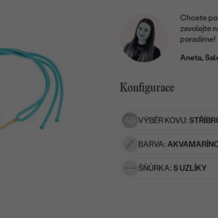
Chcete por
zavolejte 
poradíme!
Aneta, Sal
Konfigurace
AG
VÝBĚR KOVU:
STŘÍBR
BARVA:
AKVAMARÍN
ŠŇŮRKA:
S UZLÍKY