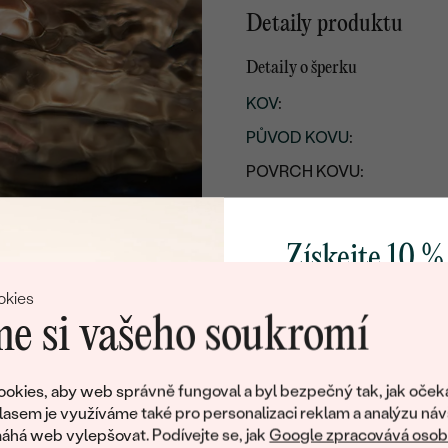
Detaily produktu
Detaily o šperku
KOV
:
PŮVOD KOVU
:
POVRCH KOVU:
RHODIUM:
ŠÍŘKA:
Získejte 10 %
VÝŠKA:
svůj první 
okies
DÉLKA:
e si vašeho soukromí
PŘIBLIŽNÁ VÁHA:
Přidejte se k nám a 
poctivě vyráběných 
okies, aby web správně fungoval a byl bezpečný tak, jak oček
Jako dárek na přivítá
lasem je využíváme také pro personalizaci reklam a analýzu náv
zašleme slevový kód
há web vylepšovat. Podívejte se, jak
Google zpracovává osobn