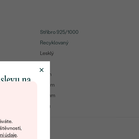
Stříbro 925/1000
Recyklovaný
Lesklý
Ano
1 mm
 slevu na
10 mm
klenot
22 mm
0.3 g
objevte svět
šperků Eppi.
áváte.
ní vám obratem
štěvnosti,
 na váš první
í údaje
.