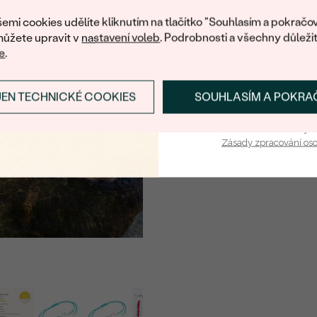
nákup.
emi cookies udělíte kliknutím na tlačítko "Souhlasím a pokračov
ůžete upravit v
nastavení voleb
. Podrobnosti a všechny důleži
e
.
JEN TECHNICKÉ COOKIES
SOUHLASÍM A POKRA
PŘIHLÁSIT SE A ZÍ
Vaša e-mailová adresa je 
Zásady zpracování os