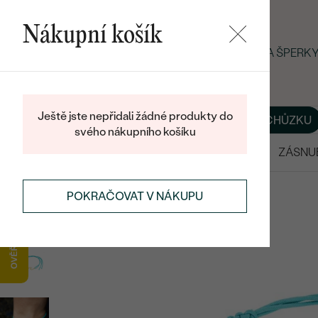
Nákupní košík
LETNÍ BLACK FRIDAY: −25 % NA ŠPER
Ještě jste nepřidali žádné produkty do
O NÁS
BLOG
ŠPERKY NA MÍRU
DOMLUVIT SI SCHŮZKU
svého nákupního košíku
VÝPRODEJ
SNUBNÍ PRSTENY
ZÁSNU
NÁRAMKY
PROVÁZKOVÉ NÁRAMKY
POKRAČOVAT V NÁKUPU