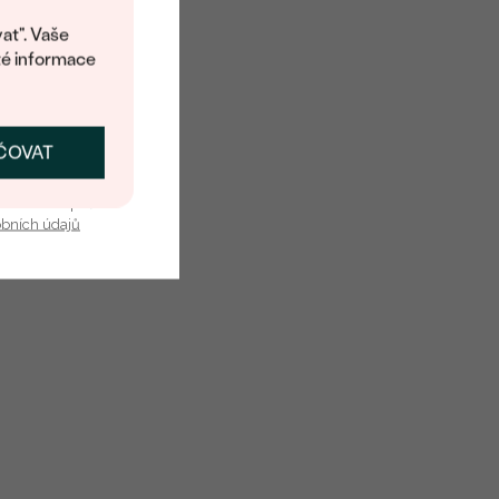
at". Vaše
té informace
ČOVAT
SKAT SLEVU
u nás v bezpečí.
obních údajů