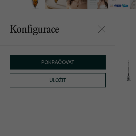
Konfigurace
Mohlo by se vám líbit
POKRAČOVAT
Kecia
Alexie
SKLADEM
2 090 Kč
5 390 Kč
ULOŽIT