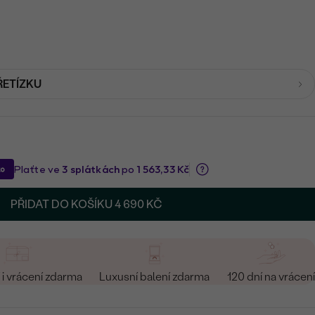
ŘETÍZKU
PŘIDAT DO KOŠÍKU
4 690 KČ
i vrácení zdarma
Luxusní balení zdarma
120 dní na vrácení