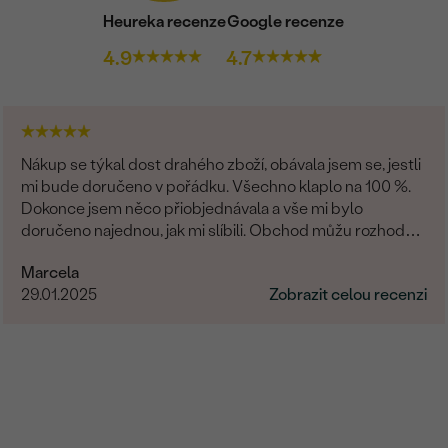
Heureka recenze
Google recenze
4.9
4.7
Nákup se týkal dost drahého zboží, obávala jsem se, jestli
mi bude doručeno v pořádku. Všechno klaplo na 100 %.
Dokonce jsem něco přiobjednávala a vše mi bylo
doručeno najednou, jak mi slíbili. Obchod můžu rozhodně
doporučit.
Marcela
29.01.2025
Zobrazit celou recenzi