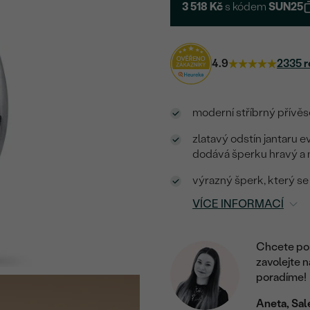
3 518 Kč
s kódem
SUN25
4.9
2335 r
moderní stříbrný přívěs
zlatavý odstín jantaru 
dodává šperku hravý a
výrazný šperk, který s
VÍCE INFORMACÍ
Chcete por
zavolejte 
poradíme!
Aneta, Sal