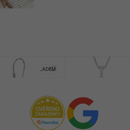
Cuore
SKLADEM
3 290 Kč