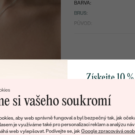
BARVA:
BRUS
:
PŮVOD:
Získejte 10 %
svůj první 
okies
e si vašeho soukromí
Přidejte se k nám a 
poctivě vyráběných 
okies, aby web správně fungoval a byl bezpečný tak, jak oček
Jako dárek na přivítá
lasem je využíváme také pro personalizaci reklam a analýzu náv
zašleme slevový kód
há web vylepšovat. Podívejte se, jak
Google zpracovává osobn