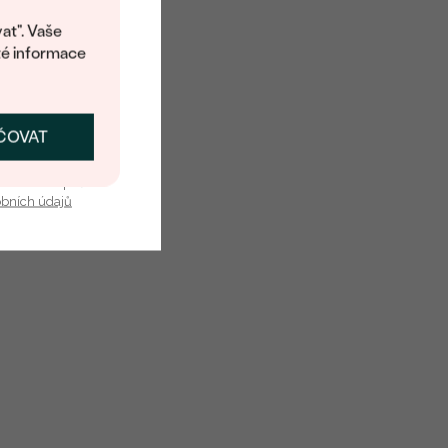
at". Vaše
té informace
ČOVAT
SKAT SLEVU
u nás v bezpečí.
obních údajů