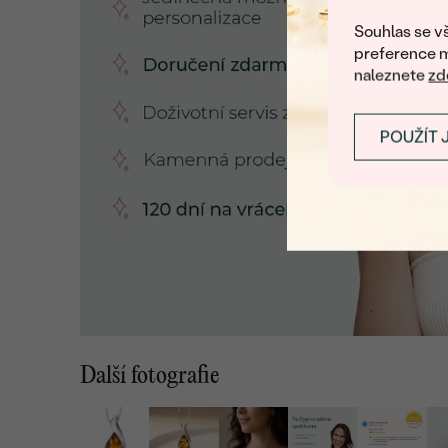
Souhlas se vš
preference m
naleznete
zd
POUŽÍT 
Další fotografie