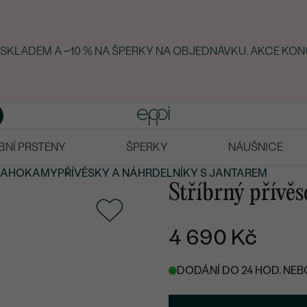
Y SKLADEM A −10 % NA ŠPERKY NA OBJEDNÁVKU. AKCE KON
BNÍ PRSTENY
ŠPERKY
NÁUŠNICE
RAHOKAMY
PŘÍVĚSKY A NÁHRDELNÍKY S JANTAREM
Stříbrný přívěs
4 690 Kč
DODÁNÍ DO 24 HOD. NEB