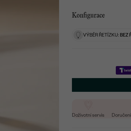
Konfigurace
VÝBĚR ŘETÍZKU:
BEZ 
Doživotní servis
Doručení 