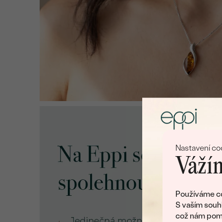
Nastavení co
Vážím
Používáme co
S vaším souh
což nám pomá