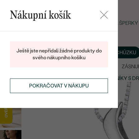
Nákupní košík
LETNÍ BLACK FRIDAY: −25 % NA ŠPERK
Ještě jste nepřidali žádné produkty do
O NÁS
BLOG
ŠPERKY NA MÍRU
DOMLUVIT SI SCHŮZKU
svého nákupního košíku
VÝPRODEJ
SNUBNÍ PRSTENY
ZÁSNU
PŘÍVĚSKY A NÁHRDELNÍKY
PŘÍVĚSKY A NÁHRDELNÍKY
S D
POKRAČOVAT V NÁKUPU