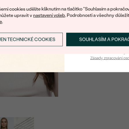
nákup.
emi cookies udělíte kliknutím na tlačítko "Souhlasím a pokračov
ůžete upravit v
nastavení voleb
. Podrobnosti a všechny důleži
e
.
JEN TECHNICKÉ COOKIES
SOUHLASÍM A POKRA
PŘIHLÁSIT SE A ZÍ
Vaša e-mailová adresa je 
Zásady zpracování os