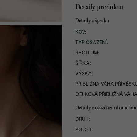
Detaily produktu
Detaily o šperku
KOV
:
TYP OSAZENÍ
:
RHODIUM:
ŠÍŘKA:
VÝŠKA:
PŘIBLIŽNÁ VÁHA PŘÍVĚSKU
CELKOVÁ PŘIBLIŽNÁ VÁHA
Detaily o osazeném drahoka
DRUH:
POČET: