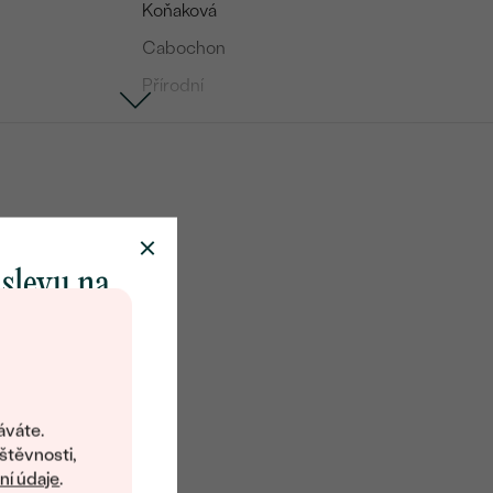
Koňaková
Cabochon
Přírodní
 slevu na
klenot
objevte svět
šperků Eppi.
áváte.
ní vám obratem
štěvnosti,
 na váš první
í údaje
.