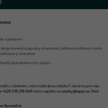
.
ecenzí
ek s jantarem
evokuje sluneční paprsky a harmonii, zatímco květinový motiv
 nadčasový charakter
e hodí k jednobarevným topům
adit s výběrem, nebo máte jinou otázku? Jsme tu pro vás:
na
+420 216 216 046
nebo napište na
otazky@eppi.cz
. Rádi
es Specialist