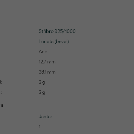
Stříbro 925/1000
Luneta (bezel)
Ano
12.7 mm
38.1 mm
:
3 g
:
3 g
mu
Jantar
1