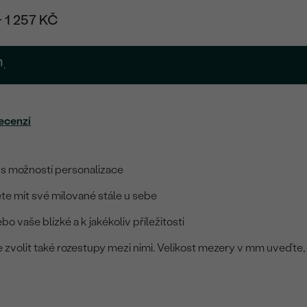
+ 1 257 KČ
.
ecenzí
 s možností personalizace
te mít své milované stále u sebe
o vaše blízké a k jakékoliv příležitosti
zvolit také rozestupy mezi nimi. Velikost mezery v mm uveďte,