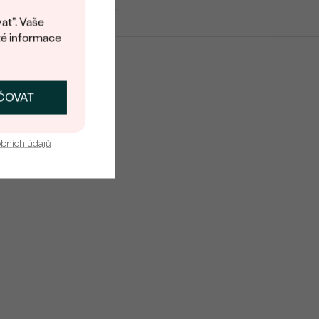
Ankr
at". Vaše
té informace
ČOVAT
SKAT SLEVU
u nás v bezpečí.
obních údajů