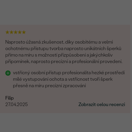
Naprosto úžasná zkušenost, díky osobitému a velmi
ochotnému přístupu tvorba naprosto unikátních šperků
přímo na míru s možností přizpůsobení a jakýchkoliv
připomínek, naprosto precizní a profesionální provedení.
vstřícný osobní přístup profesionalita hezké prostředí
milé vystupování ochota a vstřícnost tvoři šperk
přesně na míru precizní zpracování
Filip
27.04.2025
Zobrazit celou recenzi