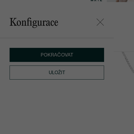
Konfigurace
Mohlo by se vám líbit
POKRAČOVAT
Annelisa
Malý princ
4 390 Kč
2 290 Kč
ULOŽIT