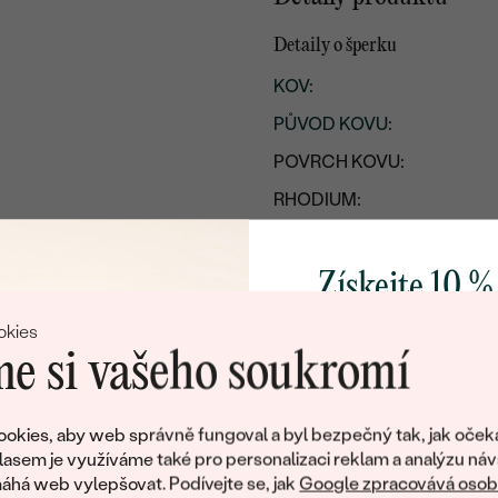
Detaily o šperku
KOV
:
PŮVOD KOVU
:
POVRCH KOVU:
RHODIUM:
ŠÍŘKA:
VÝŠKA:
Získejte 10 %
PŘIBLIŽNÁ VÁHA:
svůj první 
okies
e si vašeho soukromí
Detaily o řetízku
KOV
:
Přidejte se k nám a 
poctivě vyráběných 
okies, aby web správně fungoval a byl bezpečný tak, jak oček
PŮVOD KOVU
:
Jako dárek na přivítá
lasem je využíváme také pro personalizaci reklam a analýzu náv
DÉLKA
:
zašleme slevový kód
há web vylepšovat. Podívejte se, jak
Google zpracovává osobn