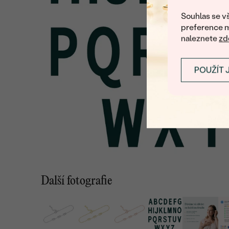
Souhlas se vš
preference m
naleznete
zd
POUŽÍT 
Další fotografie