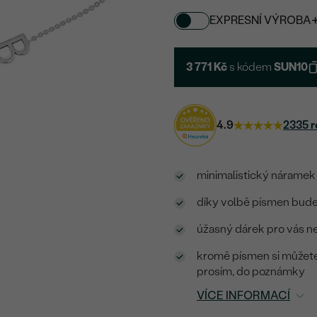
EXPRESNÍ VÝROBA
3 771 Kč
s kódem
SUN10
4.9
2335 r
minimalistický náramek
díky volbě písmen bude
úžasný dárek pro vás neb
kromě písmen si můžete 
prosím, do poznámky
VÍCE INFORMACÍ