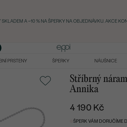
KY SKLADEM A −10 % NA ŠPERKY NA OBJEDNÁVKU. AKCE KON
BNÍ PRSTENY
ŠPERKY
NÁUŠNICE
Stříbrný náram
Annika
4 190 Kč
ŠPERK VÁM DORUČÍME DO 