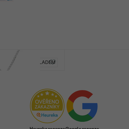
Rosa
SKLADEM
2 690 Kč
Heureka recenze
Google recenze