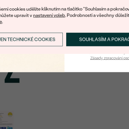
nákup.
TYP:
emi cookies udělíte kliknutím na tlačítko "Souhlasím a pokračov
ůžete upravit v
nastavení voleb
. Podrobnosti a všechny důleži
e
.
JEN TECHNICKÉ COOKIES
SOUHLASÍM A POKRA
PŘIHLÁSIT SE A ZÍ
Vaša e-mailová adresa je 
Zásady zpracování os