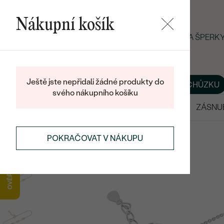
Nákupní košík
LETNÍ BLACK FRIDAY: −25 % NA ŠPER
Ještě jste nepřidali žádné produkty do
O NÁS
BLOG
ŠPERKY NA MÍRU
DOMLUVIT SI SCHŮZKU
svého nákupního košíku
VÝPRODEJ
SNUBNÍ PRSTENY
ZÁSNU
POKRAČOVAT V NÁKUPU