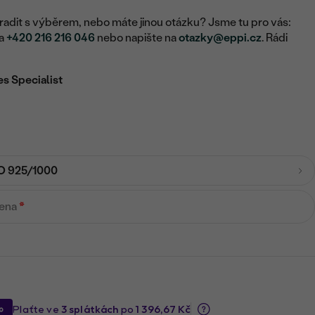
adit s výběrem, nebo máte jinou otázku? Jsme tu pro vás:
na
+420 216 216 046
nebo napište na
otazky@eppi.cz
. Rádi
es Specialist
O 925/1000
mena
*