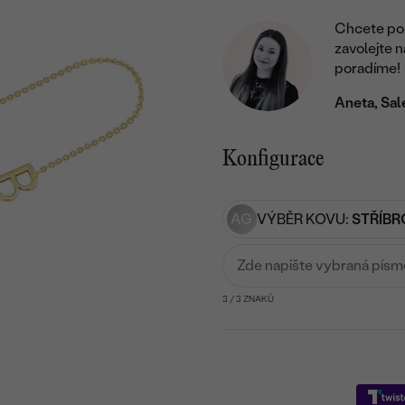
Chcete por
zavolejte 
poradíme!
Aneta, Sal
Konfigurace
AG
VÝBĚR KOVU:
STŘÍBR
Zde napište vybraná pís
3
/ 3 ZNAKŮ