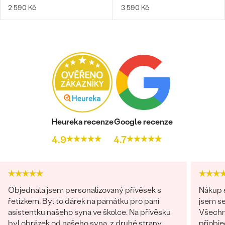
2 590 Kč
3 590 Kč
Heureka recenze
Google recenze
4.9
4.7
Objednala jsem personalizovaný přívěsek s
Nákup s
řetízkem. Byl to dárek na památku pro paní
jsem se
asistentku našeho syna ve školce. Na přívěsku
Všechn
byl obrázek od našeho syna, z druhé strany
přiobje