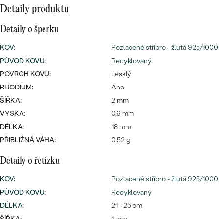
náušnice
Detaily produktu
Nejprodávanější
PODLE TVARU KAMENE
Personalizované
Detaily o šperku
prsteny
NA MÍRU
PROHLÉDNOUT
KOV
:
Pozlacené stříbro - žlutá 925/1000
přívěsky
PŮVOD KOVU
:
Recyklovaný
DIAMANTY
POVRCH KOVU:
Lesklý
PROHLÉDNOUT
RHODIUM:
Ano
Wave kolekce
OBJEVIT
ŠÍŘKA:
2 mm
VÝŠKA:
0.6 mm
DÉLKA:
18 mm
PŘIBLIŽNÁ VÁHA:
0.52 g
PROHLÉDNOUT
Detaily o řetízku
KOV
:
Pozlacené stříbro - žlutá 925/1000
PŮVOD KOVU
:
Recyklovaný
DÉLKA
:
21 - 25 cm
ŠÍŘKA:
1 mm