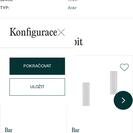
TYP:
Ankr
Bestsellery
Konfigurace
Mohlo by se vám líbit
OBJEVIT
POKRAČOVAT
ULOŽIT
Bar
Bar