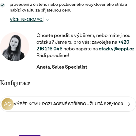
MINIMALISTICKÉ
RUČNĚ RYTÉ
DĚTSKÉ
provedení z čistého nebo pozlaceného recyklovaného stříbra
ZAČÍT S LAB-GROWN DIAMANTEM
MEDAILONKY
DĚTSKÉ ŠPERKY
nabízí kvalitu za přijatelnou cenu
STATEMENT
S VÝPLNÍ
PIERCING
VÍCE INFORMACÍ
ZAČÍT S BAREVNÝM DIAMANTEM
ŘETÍZKY
BROŽE
PEČETNÍ
SVATEBNÍ SETY
Chcete poradit s výběrem, nebo máte jinou
VE TVARU SRDCE
DOPLŇKY
DLE KAMENE
DLE DRAHOKAMU
otázku? Jsme tu pro vás: zavolejte na
+420
PERSONALIZOVANÉ
216 216 046
nebo napište na
otazky@eppi.cz
.
S DIAMANTY
DLE CENY
SE ZVÍŘATY
DIAMANT
Rádi poradíme!
DLE MATERIÁLU
CENOVĚ DOSTUPNÉ
DLE DRAHOKAMU
S DRAHOKAMY
Aneta, Sales Specialist
LAB-GROWN DIAMANT
ZLATO
DLE DRAHOKAMU
S DIAMANTY
LUXUSNÍ
S PERLAMI
Konfigurace
MOISSANIT
S DIAMANTY
STŘÍBRO
S DRAHOKAMY
BAREVNÝ DIAMANT
S DRAHOKAMY
PLATINA
DLE CENY
AG
VÝBĚR KOVU:
POZLACENÉ STŘÍBRO - ŽLUTÁ 925/1000
S PERLAMI
CENOVĚ DOSTUPNÉ
ČERNÝ DIAMANT
S PERLAMI
DLE KAMENE
DLE CENY
LUXUSNÍ
SALT AND PEPPER DIAMANT
S DIAMANTY
DLE CENY