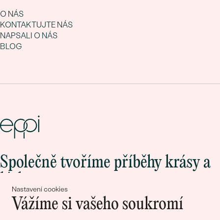
O NÁS
KONTAKTUJTE NÁS
NAPSALI O NÁS
BLOG
Společně tvoříme příběhy krásy a
lásky
Nastavení cookies
Vážíme si vašeho soukromí
Připojte se k nám!