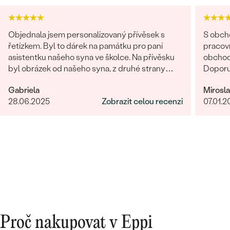
Objednala jsem personalizovaný přívěsek s
S obch
řetízkem. Byl to dárek na památku pro paní
pracovn
asistentku našeho syna ve školce. Na přívěsku
obchodů
byl obrázek od našeho syna, z druhé strany
Doporu
věnování. Z obchodu se mi obratem ozvali a
Gabriela
Mirosl
dořešili jsme všechny detaily objednávky. Šperk
28.06.2025
Zobrazit celou recenzi
07.01.2
je nádherný, udělal velikou radost, je originální a
opravdová památka. Jednání s paní po e-mailu
bylo rychlé a příjemné. Moc obchod doporučuji!
Proč nakupovat v Eppi