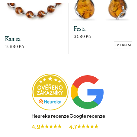
Bestsellery
Festa
3 590 Kč
Kamea
SKLADEM
14 990 Kč
OBJEVIT
Heureka recenze
Google recenze
4.9
4.7