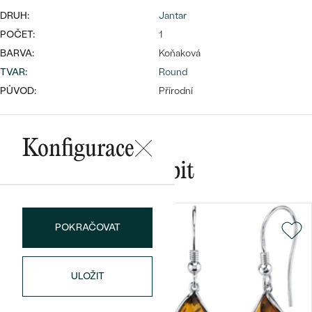
náušnice
Nejprodávanější
DRUH:
Jantar
PODLE TVARU KAMENE
Personalizované
POČET:
1
prsteny
BARVA:
Koňaková
NA MÍRU
PROHLÉDNOUT
přívěsky
TVAR
:
Round
DIAMANTY
PŮVOD:
Přírodní
PROHLÉDNOUT
Wave kolekce
OBJEVIT
Konfigurace
Mohlo by se vám líbit
PROHLÉDNOUT
POKRAČOVAT
ULOŽIT