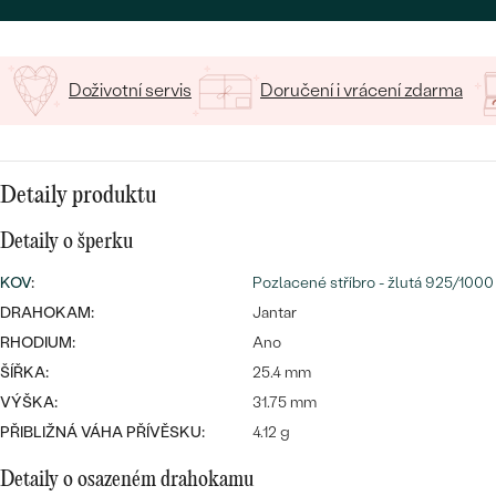
CENOVĚ DOSTUPNÉ
DRAHOKAM
CENOVĚ DOSTUPNÉ
S DRAHOKAMY
LUXUSNÍ
Nejprodávanější
Doživotní servis
Doručení i vrácení zdarma
LUXUSNÍ
S LAB-GROWN DIAMANTY
DLE MATERIÁLU
snubní prsteny
ZLATO
S PERLAMI
PLATINA
Detaily produktu
DLE STYLU
PROHLÉDNOUT
Detaily o šperku
STŘÍBRO
PERSONALIZOVANÉ
KOV
:
Pozlacené stříbro - žlutá 925/1000
DRAHOKAM:
Jantar
SYMBOLICKÉ
RHODIUM:
Ano
MINIMALISTICKÉ
ŠÍŘKA:
25.4 mm
VÝŠKA:
31.75 mm
PODLE PŘÍLEŽITOSTI
Nejprodávanější
PŘIBLIŽNÁ VÁHA PŘÍVĚSKU:
4.12 g
PODLE BARVY
Detaily o osazeném drahokamu