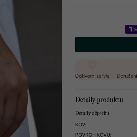
Doživotní servis
Doručení 
Detaily produktu
Detaily o šperku
KOV
:
POVRCH KOVU: