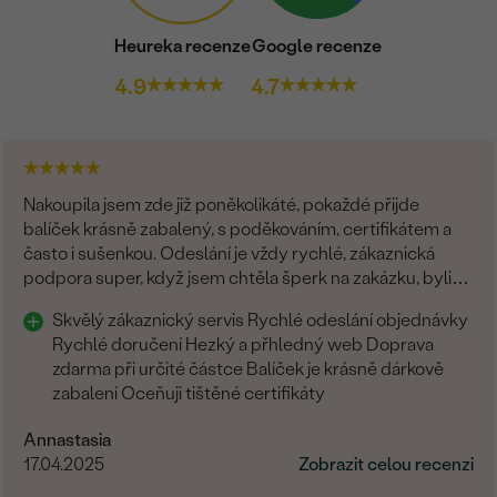
Heureka recenze
Google recenze
4.9
4.7
Nakoupila jsem zde již poněkolikáté, pokaždé přijde
balíček krásně zabalený, s poděkováním, certifikátem a
často i sušenkou. Odeslání je vždy rychlé, zákaznická
podpora super, když jsem chtěla šperk na zakázku, byli
všichni fajn. Rozhodně tyto šperky doporučuji
Skvělý zákaznický servis Rychlé odeslání objednávky
Rychlé doručení Hezký a přhledný web Doprava
zdarma při určité částce Balíček je krásně dárkově
zabalení Oceňuji tištěné certifikáty
Annastasia
17.04.2025
Zobrazit celou recenzi