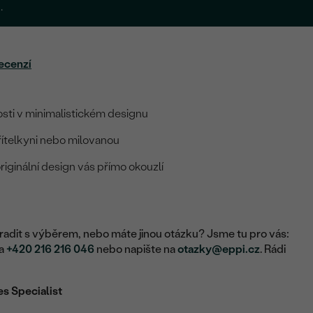
.
ecenzí
sti v minimalistickém designu
řítelkyni nebo milovanou
riginální design vás přímo okouzlí
adit s výběrem, nebo máte jinou otázku? Jsme tu pro vás:
na
+420 216 216 046
nebo napište na
otazky@eppi.cz
. Rádi
es Specialist