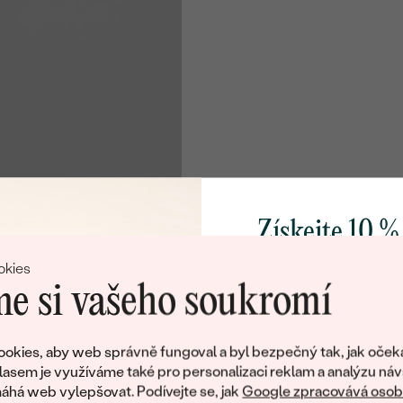
Získejte 10 %
svůj první 
okies
e si vašeho soukromí
Přidejte se k nám a 
poctivě vyráběných 
okies, aby web správně fungoval a byl bezpečný tak, jak oček
Jako dárek na přivítá
lasem je využíváme také pro personalizaci reklam a analýzu náv
zašleme slevový kód
há web vylepšovat. Podívejte se, jak
Google zpracovává osobn