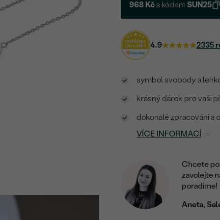
968 Kč
s kódem
SUN25
4.9
2335 r
symbol svobody a lehko
krásný dárek pro vaši p
dokonalé zpracování a o
VÍCE INFORMACÍ
Chcete por
zavolejte 
poradíme!
Aneta, Sal