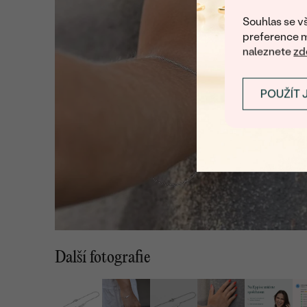
Souhlas se vš
preference m
naleznete
zd
POUŽÍT 
Další fotografie