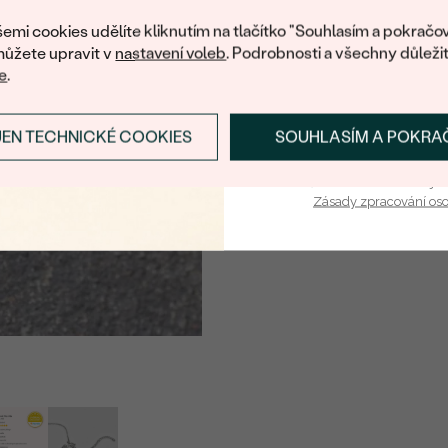
nákup.
emi cookies udělíte kliknutím na tlačítko "Souhlasím a pokračov
ůžete upravit v
nastavení voleb
. Podrobnosti a všechny důleži
e
.
JEN TECHNICKÉ COOKIES
SOUHLASÍM A POKRA
PŘIHLÁSIT SE A ZÍ
Vaša e-mailová adresa je 
Zásady zpracování os