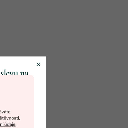
 slevu na
klenot
objevte svět
šperků Eppi.
áváte.
ní vám obratem
štěvnosti,
 na váš první
í údaje
.