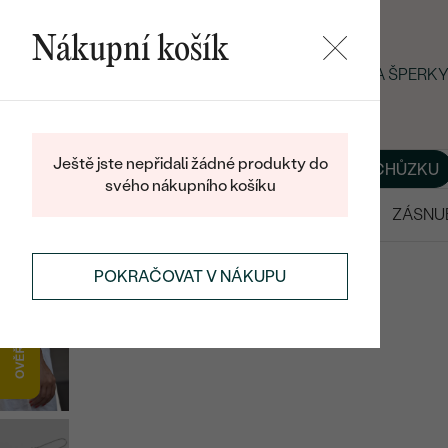
Nákupní košík
LETNÍ BLACK FRIDAY: −25 % NA ŠPERK
Ještě jste nepřidali žádné produkty do
O NÁS
BLOG
ŠPERKY NA MÍRU
DOMLUVIT SI SCHŮZKU
svého nákupního košíku
VÝPRODEJ
SNUBNÍ PRSTENY
ZÁSNU
NÁRAMKY
STŘÍBRNÉ NÁRAMKY
POKRAČOVAT V NÁKUPU