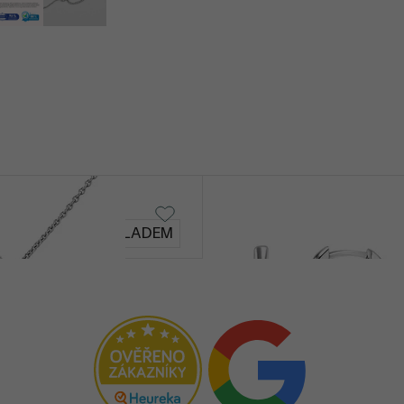
Rondel
SKLADEM
1 390 Kč