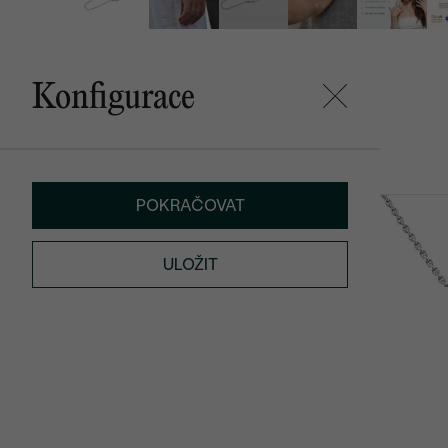
Konfigurace
Mohlo by se vám líbit
POKRAČOVAT
Jax
Malý princ
SKLADEM
ULOŽIT
1 790 Kč
1 990 Kč