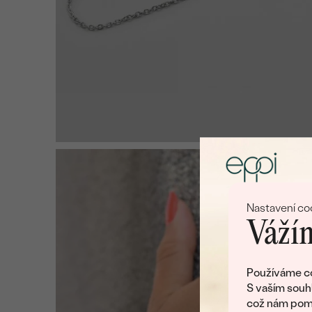
Nastavení co
Vážím
Používáme co
S vaším souh
což nám pomá