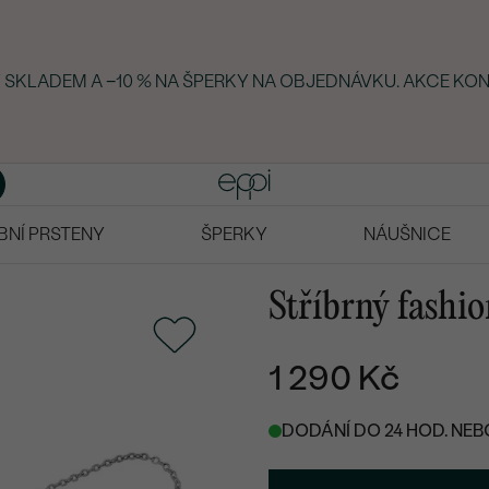
Y SKLADEM A −10 % NA ŠPERKY NA OBJEDNÁVKU. AKCE KON
BNÍ PRSTENY
ŠPERKY
NÁUŠNICE
Stříbrný fashi
1 290 Kč
DODÁNÍ DO 24 HOD. NEB