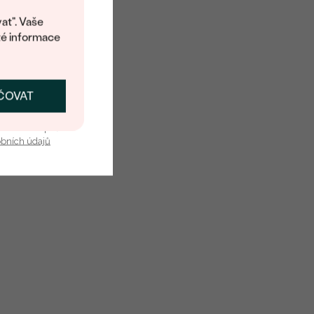
at". Vaše
té informace
ČOVAT
SKAT SLEVU
u nás v bezpečí.
obních údajů