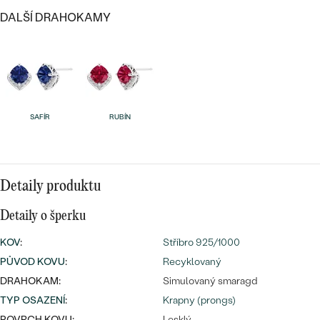
CENOVĚ DOSTUPNÉ
DRAHOKAM
DALŠÍ DRAHOKAMY
CENOVĚ DOSTUPNÉ
S DRAHOKAMY
LUXUSNÍ
Nejprodávanější
LUXUSNÍ
S LAB-GROWN DIAMANTY
DLE MATERIÁLU
snubní prsteny
ZLATO
S PERLAMI
SAFÍR
RUBÍN
PLATINA
DLE STYLU
PROHLÉDNOUT
STŘÍBRO
PERSONALIZOVANÉ
Detaily produktu
SYMBOLICKÉ
Detaily o šperku
MINIMALISTICKÉ
KOV
:
Stříbro 925/1000
PŮVOD KOVU
:
Recyklovaný
PODLE PŘÍLEŽITOSTI
Nejprodávanější
DRAHOKAM:
Simulovaný smaragd
TYP OSAZENÍ
:
Krapny (prongs)
PODLE BARVY
POVRCH KOVU:
Lesklý