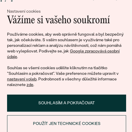
lásky
Nastavení cookies
Vážíme si vašeho soukromí
Připojte se k nám!
Používáme cookies, aby web správně fungoval a byl bezpečný
tak, jak očekáváte. S vaším souhlasem je využíváme také pro
personalizaci reklam a analýzu návštěvnosti, což nám pomáhá
web vylepšovat. Podívejte se, jak
Google zpracovává osobní
údaje
.
Souhlas se všemi cookies udělíte kliknutím na tlačítko
"Souhlasím a pokračovat". Vaše preference můžete upravit v
nastavení voleb
. Podrobnosti a všechny důležité informace
© 2011 - 2026, Eppi.cz
naleznete
zde
.
SOUHLASÍM A POKRAČOVAT
POUŽÍT JEN TECHNICKÉ COOKIES