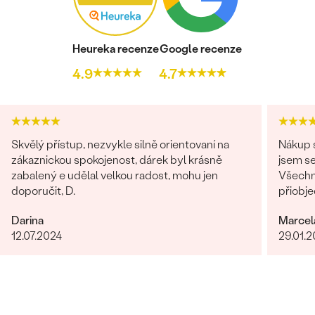
Heureka recenze
Google recenze
4.9
4.7
Skvělý přístup, nezvykle silně orientovaní na
Nákup s
zákaznickou spokojenost, dárek byl krásně
jsem se
zabalený e udělal velkou radost, mohu jen
Všechn
doporučit, D.
přiobje
najedno
Darina
Marcel
doporuč
12.07.2024
29.01.