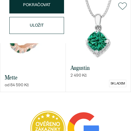
POKRAČOVAT
ULOŽIT
Bestsellery
OBJEVIT
Augustin
2 490 Kč
Mette
SKLADEM
od 84 590 Kč