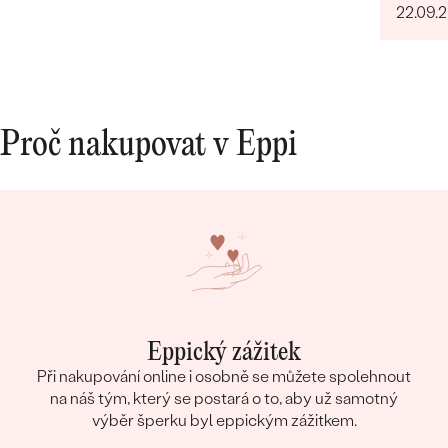
22.09.
Proč nakupovat v Eppi
Eppický zážitek
Při nakupování online i osobně se můžete spolehnout
na náš tým, který se postará o to, aby už samotný
výběr šperku byl eppickým zážitkem.