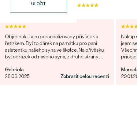
ULOŽIT
4.9
4.7
Bestsellery
Objednala jsem personalizovaný přívěsek s
Nákup s
řetízkem. Byl to dárek na památku pro paní
jsem se
asistentku našeho syna ve školce. Na přívěsku
Všechn
byl obrázek od našeho syna, z druhé strany
přiobje
OBJEVIT
věnování. Z obchodu se mi obratem ozvali a
najedno
Gabriela
Marcel
dořešili jsme všechny detaily objednávky. Šperk
doporuč
28.06.2025
Zobrazit celou recenzi
29.01.
je nádherný, udělal velikou radost, je originální a
opravdová památka. Jednání s paní po e-mailu
bylo rychlé a příjemné. Moc obchod doporučuji!