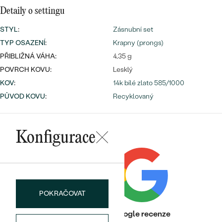
náušnice
Nejprodávanější
Detaily o settingu
PODLE TVARU KAMENE
Personalizované
STYL
:
Zásnubní set
prsteny
NA MÍRU
TYP OSAZENÍ
:
Krapny (prongs)
PROHLÉDNOUT
přívěsky
PŘIBLIŽNÁ VÁHA:
4,35 g
DIAMANTY
POVRCH KOVU:
Lesklý
KOV
:
14k bílé zlato 585/1000
PROHLÉDNOUT
Wave kolekce
PŮVOD KOVU
:
Recyklovaný
OBJEVIT
Konfigurace
PROHLÉDNOUT
POKRAČOVAT
Heureka recenze
Google recenze