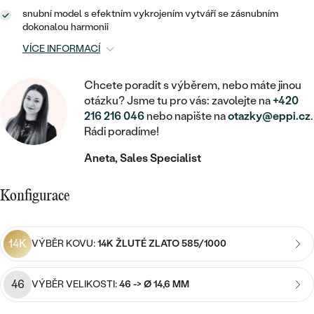
MINIMALISTICKÉ
RUČNĚ RYTÉ
DĚTSKÉ
snubní model s efektním vykrojením vytváří se zásnubním
ZAČÍT S LAB-GROWN DIAMANTEM
MEDAILONKY
DĚTSKÉ ŠPERKY
dokonalou harmonii
STATEMENT
S VÝPLNÍ
PIERCING
VÍCE INFORMACÍ
ZAČÍT S BAREVNÝM DIAMANTEM
ŘETÍZKY
BROŽE
PEČETNÍ
SVATEBNÍ SETY
Chcete poradit s výběrem, nebo máte jinou
VE TVARU SRDCE
DOPLŇKY
DLE KAMENE
DLE DRAHOKAMU
PERSONALIZOVANÉ
otázku? Jsme tu pro vás: zavolejte na
+420
216 216 046
nebo napište na
otazky@eppi.cz
.
S DIAMANTY
DLE CENY
SE ZVÍŘATY
DIAMANT
Rádi poradíme!
DLE MATERIÁLU
CENOVĚ DOSTUPNÉ
DLE DRAHOKAMU
S DRAHOKAMY
Aneta, Sales Specialist
LAB-GROWN DIAMANT
ZLATO
DLE DRAHOKAMU
S DIAMANTY
LUXUSNÍ
S PERLAMI
MOISSANIT
Konfigurace
S DIAMANTY
STŘÍBRO
S DRAHOKAMY
BAREVNÝ DIAMANT
S DRAHOKAMY
PLATINA
DLE CENY
S PERLAMI
14K
VÝBĚR KOVU:
14K ŽLUTÉ ZLATO 585/1000
CENOVĚ DOSTUPNÉ
ČERNÝ DIAMANT
S PERLAMI
DLE KAMENE
46
VÝBĚR VELIKOSTI:
46 -> Ø 14,6 MM
DLE CENY
LUXUSNÍ
SALT AND PEPPER DIAMANT
S DIAMANTY
DLE CENY