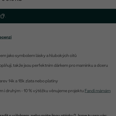
0
.
ecenzí
cem jako symbolem lásky a hlubokých citů
oplňují, takže jsou perfektním dárkem pro maminku a dceru
rev 14k a 18k zlata nebo platiny
ám i druhým - 10 % výtěžku věnujeme projektu
Fandi mámám
adit s výběrem, nebo máte jinou otázku? Jsme tu pro vás: