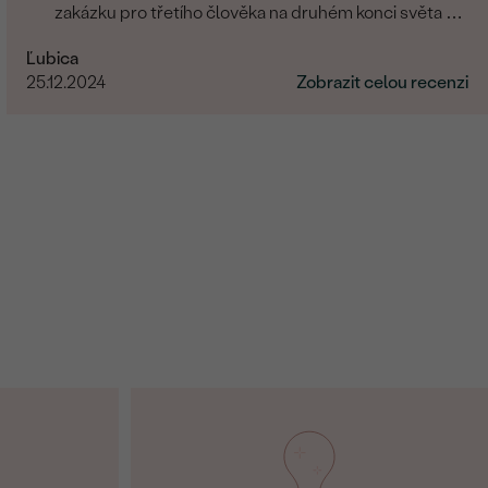
zakázku pro třetího člověka na druhém konci světa a
zvládli to skvěle. Musím moc poděkovat.
Ľubica
25.12.2024
Zobrazit celou recenzi