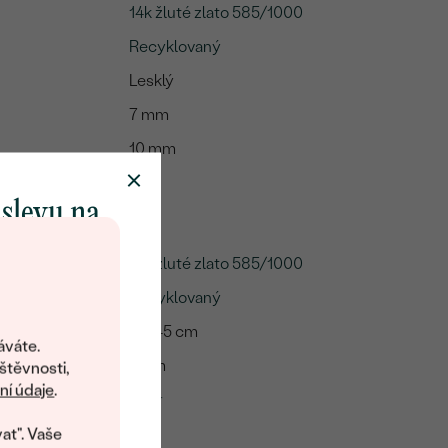
14k žluté zlato 585/1000
Recyklovaný
Lesklý
7 mm
10 mm
:
1.6 g
 slevu na
klenot
14k žluté zlato 585/1000
Recyklovaný
objevte svět
40-45 cm
šperků Eppi.
áváte.
ní vám obratem
1 mm
štěvnosti,
 na váš první
í údaje
.
Ankr
at". Vaše