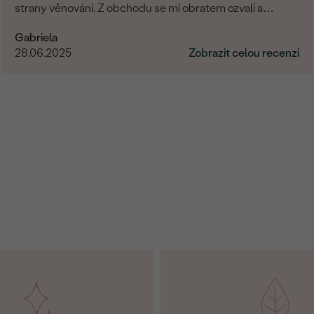
strany věnování. Z obchodu se mi obratem ozvali a
dořešili jsme všechny detaily objednávky. Šperk je
Gabriela
nádherný, udělal velikou radost, je originální a opravdová
28.06.2025
Zobrazit celou recenzi
památka. Jednání s paní po e-mailu bylo rychlé a
příjemné. Moc obchod doporučuji!