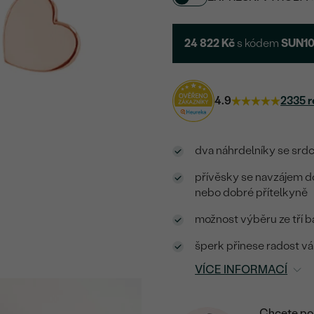
24 822 Kč
s kódem
SUN1
4.9
2335 r
dva náhrdelníky se srd
přívěsky se navzájem d
nebo dobré přítelkyně
možnost výběru ze tří ba
šperk přinese radost v
VÍCE INFORMACÍ
Chcete por