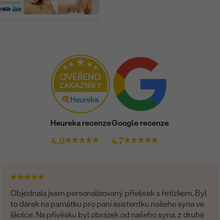
Heureka recenze
Google recenze
4.9
4.7
Objednala jsem personalizovaný přívěsek s řetízkem. Byl
to dárek na památku pro paní asistentku našeho syna ve
školce. Na přívěsku byl obrázek od našeho syna, z druhé