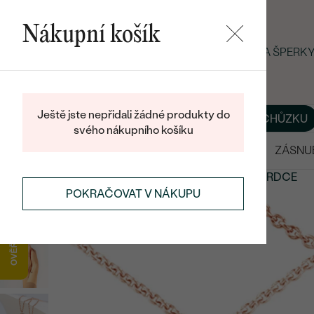
Nákupní košík
LETNÍ BLACK FRIDAY: −25 % NA ŠPER
Ještě jste nepřidali žádné produkty do
O NÁS
BLOG
ŠPERKY NA MÍRU
DOMLUVIT SI SCHŮZKU
svého nákupního košíku
VÝPRODEJ
SNUBNÍ PRSTENY
ZÁSNU
ŠPERKY
SYMBOLICKÉ ŠPERKY
ŠPERKY VE TVARU SRDCE
POKRAČOVAT V NÁKUPU