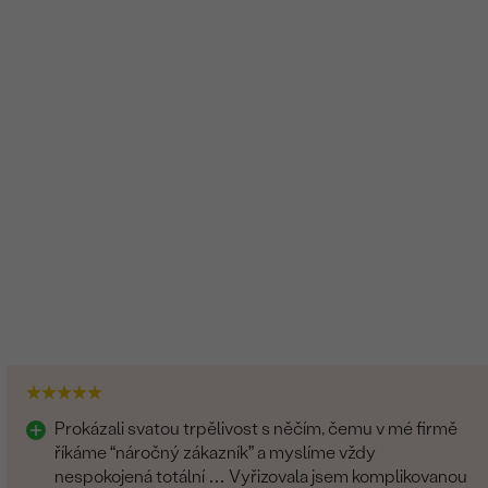
Prokázali svatou trpělivost s něčím, čemu v mé firmě
říkáme “náročný zákazník” a myslíme vždy
nespokojená totální … Vyřizovala jsem komplikovanou