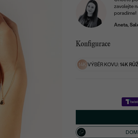
zavolejte 
poradíme!
Aneta, Sal
Konfigurace
14K
VÝBĚR KOVU:
14K RŮ
DOML