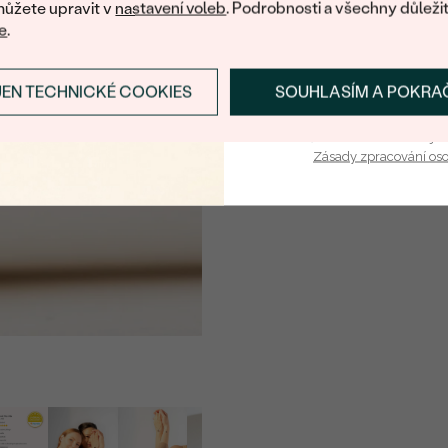
ůžete upravit v
nastavení voleb
. Podrobnosti a všechny důleži
e
.
KOV
:
PŮVOD KOVU
:
JEN TECHNICKÉ COOKIES
SOUHLASÍM A POKRA
PŘIHLÁSIT SE A ZÍ
POVRCH KOVU:
ŠÍŘKA:
Vaša e-mailová adresa je 
Zásady zpracování os
VÝŠKA:
CELKOVÁ PŘIBLIŽNÁ VÁHA
Detaily o řetízku
KOV
:
PŮVOD KOVU
:
DÉLKA
:
ŠÍŘKA:
TYP: