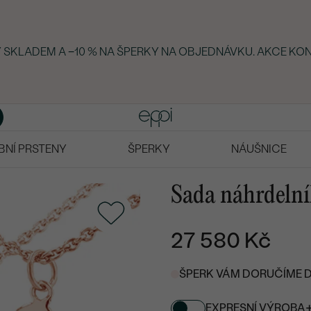
KY SKLADEM A −10 % NA ŠPERKY NA OBJEDNÁVKU. AKCE KON
BNÍ PRSTENY
ŠPERKY
NÁUŠNICE
Sada náhrdelník
27 580 Kč
ŠPERK VÁM DORUČÍME DO 
EXPRESNÍ VÝROBA