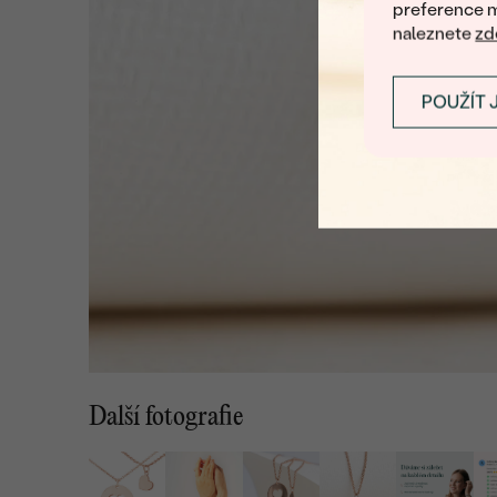
preference m
naleznete
zd
POUŽÍT 
Další fotografie