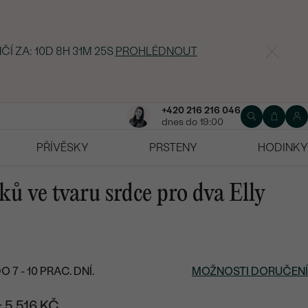
ČÍ ZA:
10D 8H 31M 24S
PROHLÉDNOUT
+420 216 216 046
dnes do 19:00
PŘÍVĚSKY
PRSTENY
HODINKY
ů ve tvaru srdce pro dva Elly
7 - 10 PRAC. DNÍ.
MOŽNOSTI DORUČENÍ
+ 5 516 KČ