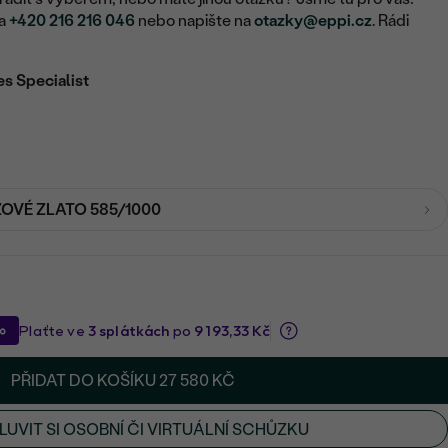
na
+420 216 216 046
nebo napište na
otazky@eppi.cz
. Rádi
es Specialist
ŽOVÉ ZLATO 585/1000
PŘIDAT DO KOŠÍKU
27 580 KČ
UVIT SI OSOBNÍ ČI VIRTUÁLNÍ SCHŮZKU