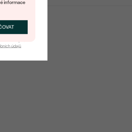
té informace
14k žluté zlato 585/1000
Recyklovaný
ČOVAT
SKAT SLEVU
Lesklý
15 mm
u nás v bezpečí.
obních údajů
17 mm
:
2.5 g
14k žluté zlato 585/1000
Recyklovaný
40-45 cm
1 mm
Ankr