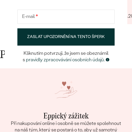
Filip
27.04.
E-mail
*
ZASLAT UPOZORNĚNÍ NA TENTO ŠPERK
Kliknutím potvrzuji, že jsem se obeznámil
Proč nakupovat v Eppi
s
pravidly zpracovávání osobních údajů.
Eppický zážitek
Při nakupování online i osobně se můžete spolehnout
na náš tým, který se postará o to, aby už samotný