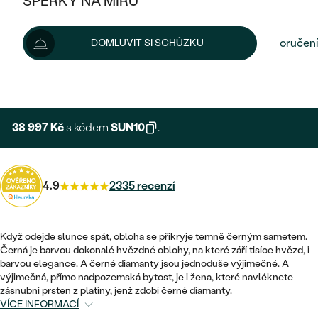
ŠPERKY NA MÍRU
43 330 Kč
KOMBINOVANÉ ZLATO
STŘÍBRNÉ
POSTRANNÍ KAMENY
ZLATÉ
VÝPRODEJ
ŠPERKY SKLADEM
Možnosti doručení
DOMLUVIT SI SCHŮZKU
PLATINOVÉ
HALO
DLE STYLU
STŘÍBRNÉ
KDYŽ ŠPERKY POMÁHAJÍ
VÝPRODEJ
+ 6 500 KČ
EXPRESNÍ VÝROBA
JEDNODUCHÉ
TŘI KAMENY
PLATINOVÉ
DLE STYLU
DLE TYPU
DLE MATERIÁLU
BEZ KAMENE
PECKOVÉ
VINTAGE
38 997 Kč
s kódem
SUN10
.
NÁUŠNICE
ZLATÉ
DLE STYLU
ETERNITY
KRUHOVÉ
SNUBNÍ A ZÁSNUBNÍ SETY
SOLITÉR
PRSTENY
STŘÍBRNÉ
VYKROJENÉ
4.9
2335 recenzí
MINIMALISTICKÉ
NETRADIČNÍ
NAROZENÍ DÍTĚTE
PŘÍVĚSKY
PLATINOVÉ
VINTAGE
VISACÍ
PERSONALIZOVANÉ
NÁRAMKY
Když odejde slunce spát, obloha se přikryje temně černým sametem.
SESTAV SI SVŮJ PRSTEN
Černá je barvou dokonalé hvězdné oblohy, na které září tisíce hvězd, i
NETRADIČNÍ
DLE STYLU
SOLITÉR
barvou elegance. A černé diamanty jsou jednoduše výjimečné. A
ZAČÍT S PRSTENEM
SE ZNAMENÍM ZVĚROKRUHU
SETY
výjimečná, přímo nadpozemská bytost, je i žena, které navléknete
ETERNITY
TEPANÉ
zásnubní prsten z platiny, jenž zdobí černé diamanty.
VE TVARU SRDCE
ZAČÍT S DIAMANTEM
MINIMALISTICKÉ
VÍCE INFORMACÍ
PÁNSKÉ ŠPERKY