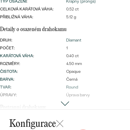
náušnice
TYP OSAZENÍ
:
Krapny (prongs)
Nejprodávanější
PODLE TVARU KAMENE
CELKOVÁ KARÁTOVÁ VÁHA:
0.52 ct
Personalizované
PŘIBLIŽNÁ VÁHA:
5.12 g
prsteny
NA MÍRU
PROHLÉDNOUT
Detaily o osazeném drahokamu
přívěsky
DIAMANTY
DRUH:
Diamant
POČET:
1
PROHLÉDNOUT
Wave kolekce
KARÁTOVÁ VÁHA
:
0.40 ct
OBJEVIT
ROZMĚRY:
4.50 mm
ČISTOTA
:
Opaque
BARVA
:
Černá
PROHLÉDNOUT
TVAR
:
Round
ÚPRAVY:
Úprava barvy
Postranní drahokamy
DRUH:
Diamant
Konfigurace
POČET:
18