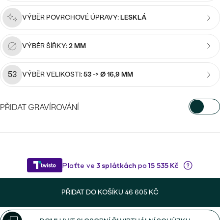
náušnice
Nejprodávanější
PODLE TVARU KAMENE
VÝBĚR POVRCHOVÉ ÚPRAVY:
LESKLÁ
Personalizované
prsteny
NA MÍRU
PROHLÉDNOUT
VÝBĚR ŠÍŘKY:
2 MM
přívěsky
DIAMANTY
53
VÝBĚR VELIKOSTI:
53 -> Ø 16,9 MM
PROHLÉDNOUT
Wave kolekce
OBJEVIT
PŘIDAT GRAVÍROVÁNÍ
VYBERTE FONT
PROHLÉDNOUT
Napište iniciály/text
15
/ 15 ZNAKŮ
PŘIDAT DO KOŠÍKU
46 605 KČ