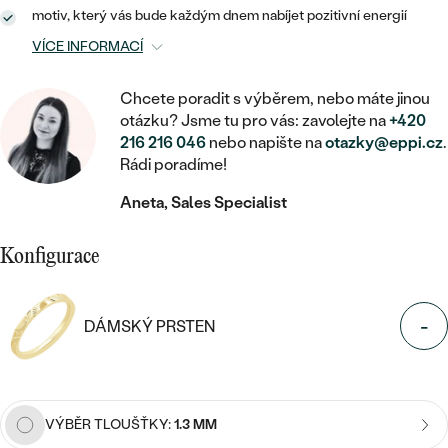
MINIMALISTICKÉ
RUČNĚ RYTÉ
DĚTSKÉ
motiv, který vás bude každým dnem nabíjet pozitivní energií
ZAČÍT S LAB-GROWN DIAMANTEM
MEDAILONKY
DĚTSKÉ ŠPERKY
STATEMENT
VÍCE INFORMACÍ
S VÝPLNÍ
PIERCING
ZAČÍT S BAREVNÝM DIAMANTEM
ŘETÍZKY
BROŽE
PEČETNÍ
Chcete poradit s výběrem, nebo máte jinou
SVATEBNÍ SETY
otázku? Jsme tu pro vás: zavolejte na
+420
VE TVARU SRDCE
DOPLŇKY
DLE KAMENE
DLE DRAHOKAMU
216 216 046
nebo napište na
otazky@eppi.cz
.
PERSONALIZOVANÉ
Rádi poradíme!
S DIAMANTY
DLE CENY
SE ZVÍŘATY
DIAMANT
DLE MATERIÁLU
Aneta, Sales Specialist
CENOVĚ DOSTUPNÉ
DLE DRAHOKAMU
S DRAHOKAMY
LAB-GROWN DIAMANT
ZLATO
DLE DRAHOKAMU
S DIAMANTY
LUXUSNÍ
Konfigurace
S PERLAMI
MOISSANIT
S DIAMANTY
STŘÍBRO
S DRAHOKAMY
-
BAREVNÝ DIAMANT
DÁMSKÝ PRSTEN
S DRAHOKAMY
PLATINA
DLE CENY
S PERLAMI
CENOVĚ DOSTUPNÉ
ČERNÝ DIAMANT
S PERLAMI
DLE KAMENE
DLE CENY
LUXUSNÍ
SALT AND PEPPER DIAMANT
VÝBĚR TLOUŠŤKY:
1.3 MM
S DIAMANTY
DLE CENY