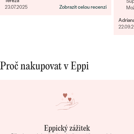
Tereza
Sup
23.07.2025
Zobrazit celou recenzi
Mož
Adrian
22.09.
Proč nakupovat v Eppi
Eppický zážitek