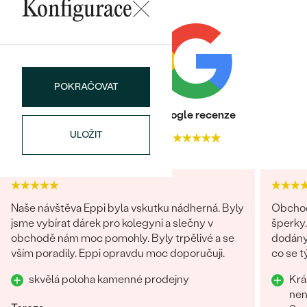
Konfigurace
POKRAČOVAT
Heureka recenze
Google recenze
ULOŽIT
4.9
4.7
Naše návštěva Eppi byla vskutku nádherná. Byly
Obchod
jsme vybírat dárek pro kolegyni a slečny v
šperky.
obchodě nám moc pomohly. Byly trpělivé a se
dodány.
vším poradily. Eppi opravdu moc doporučuji.
co se týče vstřícného je
problém
skvělá poloha kamenné prodejny
Krá
doporu
nen