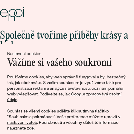
Společně tvoříme příběhy krásy a
lásky
Nastavení cookies
Vážíme si vašeho soukromí
Připojte se k nám!
Používáme cookies, aby web správně fungoval a byl bezpečný
tak, jak očekáváte. S vaším souhlasem je využíváme také pro
personalizaci reklam a analýzu návštěvnosti, což nám pomáhá
web vylepšovat. Podívejte se, jak
Google zpracovává osobní
údaje
.
Souhlas se všemi cookies udělíte kliknutím na tlačítko
"Souhlasím a pokračovat". Vaše preference můžete upravit v
nastavení voleb
. Podrobnosti a všechny důležité informace
© 2011 - 2026, Eppi.cz
naleznete
zde
.