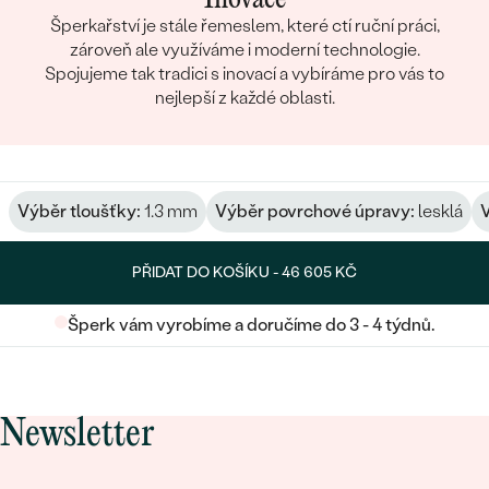
Šperkařství je stále řemeslem, které ctí ruční práci,
zároveň ale využíváme i moderní technologie.
Spojujeme tak tradici s inovací a vybíráme pro vás to
nejlepší z každé oblasti.
Výběr tloušťky:
1.3 mm
Výběr povrchové úpravy:
lesklá
V
PŘIDAT DO KOŠÍKU -
46 605 KČ
Šperk vám vyrobíme a doručíme do 3 - 4 týdnů.
Newsletter