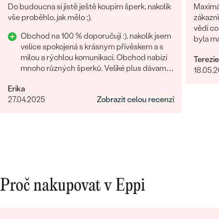
Do budoucna si jistě ještě koupim šperk, nakolik
Maximální s
vše proběhlo, jak mělo ;).
zákazn
vědí co
Obchod na 100 % doporučuji :), nakolik jsem
byla ma
Bestsellery
velice spokojená s krásnym přívěskem a s
málo.
milou a rýchlou komunikaci. Obchod nabízí
Terezie
mnoho různých šperků. Veliké plus dávam i
18.05.
za rýchle vyhotovení přívěsku.
Erika
OBJEVIT
27.04.2025
Zobrazit celou recenzi
Proč nakupovat v Eppi