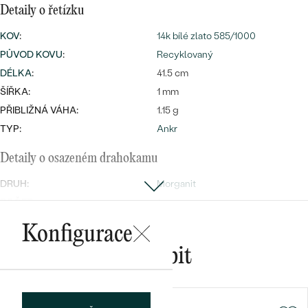
Detaily o řetízku
KOV
:
14k bílé zlato 585/1000
PŮVOD KOVU
:
Recyklovaný
Bestsellery
DÉLKA
:
41.5 cm
ŠÍŘKA:
1 mm
PŘIBLIŽNÁ VÁHA:
1.15 g
TYP:
Ankr
OBJEVIT
Detaily o osazeném drahokamu
DRUH:
Morganit
POČET:
1
KARÁTOVÁ VÁHA:
0.1 ct
Konfigurace
ROZMĚRY:
3 mm
Mohlo by se vám líbit
BARVA:
Broskvová
TVAR
:
Round
PŮVOD:
Přírodní