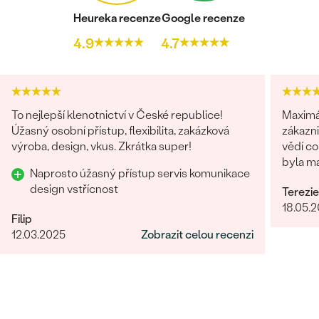
Heureka recenze
Google recenze
4.9
4.7
To nejlepší klenotnictví v České republice!
Maximální s
Úžasný osobní přístup, flexibilita, zakázková
zákazn
výroba, design, vkus. Zkrátka super!
vědí co
byla ma
Naprosto úžasný přístup servis komunikace
málo.
design vstřícnost
Terezie
18.05.
Filip
12.03.2025
Zobrazit celou recenzi