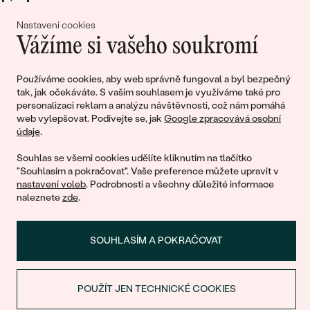
lásky
Nastavení cookies
Vážíme si vašeho soukromí
Připojte se k nám!
Používáme cookies, aby web správně fungoval a byl bezpečný
tak, jak očekáváte. S vaším souhlasem je využíváme také pro
personalizaci reklam a analýzu návštěvnosti, což nám pomáhá
web vylepšovat. Podívejte se, jak
Google zpracovává osobní
údaje
.
Souhlas se všemi cookies udělíte kliknutím na tlačítko
"Souhlasím a pokračovat". Vaše preference můžete upravit v
nastavení voleb
. Podrobnosti a všechny důležité informace
© 2011 - 2026, Eppi.cz
naleznete
zde
.
SOUHLASÍM A POKRAČOVAT
POUŽÍT JEN TECHNICKÉ COOKIES