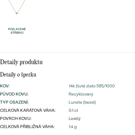
náušnice
Nejprodávanější
PODLE TVARU KAMENE
Personalizované
prsteny
NA MÍRU
PROHLÉDNOUT
POZLACENÉ
přívěsky
STŘÍBRO
DIAMANTY
PROHLÉDNOUT
Wave kolekce
OBJEVIT
Detaily produktu
Detaily o šperku
KOV
:
14k žluté zlato 585/1000
PROHLÉDNOUT
PŮVOD KOVU
:
Recyklovaný
TYP OSAZENÍ
:
Luneta (bezel)
CELKOVÁ KARÁTOVÁ VÁHA:
0.1 ct
POVRCH KOVU:
Lesklý
CELKOVÁ PŘIBLIŽNÁ VÁHA:
1.4 g