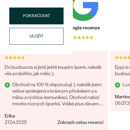
náušnice
Nejprodávanější
PODLE TVARU KAMENE
Personalizované
POKRAČOVAT
prsteny
NA MÍRU
PROHLÉDNOUT
Heureka recenze
Google recenze
přívěsky
ULOŽIT
DIAMANTY
4.9
4.7
PROHLÉDNOUT
Wave kolekce
OBJEVIT
Do budoucna si jistě ještě koupim šperk, nakolik
Eppi si
vše proběhlo, jak mělo ;).
budouc
PROHLÉDNOUT
Obchod na 100 % doporučuji :), nakolik jsem
Lux
velice spokojená s krásnym přívěskem a s
Martin
milou a rýchlou komunikaci. Obchod nabízí
06.07.
mnoho různých šperků. Veliké plus dávam i
za rýchle vyhotovení přívěsku.
Erika
27.04.2025
Zobrazit celou recenzi