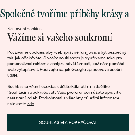
Společně tvoříme příběhy krásy a
lásky
Nastavení cookies
Vážíme si vašeho soukromí
Připojte se k nám!
Používáme cookies, aby web správně fungoval a byl bezpečný
tak, jak očekáváte. S vaším souhlasem je využíváme také pro
personalizaci reklam a analýzu návštěvnosti, což nám pomáhá
web vylepšovat. Podívejte se, jak
Google zpracovává osobní
údaje
.
Souhlas se všemi cookies udělíte kliknutím na tlačítko
"Souhlasím a pokračovat". Vaše preference můžete upravit v
nastavení voleb
. Podrobnosti a všechny důležité informace
© 2011 - 2026, Eppi.cz
naleznete
zde
.
SOUHLASÍM A POKRAČOVAT