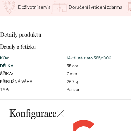
CENOVĚ DOSTUPNÉ
DRAHOKAM
Doživotní servis
Doručení i vrácení zdarma
CENOVĚ DOSTUPNÉ
S DRAHOKAMY
LUXUSNÍ
Nejprodávanější
LUXUSNÍ
S LAB-GROWN DIAMANTY
DLE MATERIÁLU
snubní prsteny
Detaily produktu
ZLATO
S PERLAMI
Detaily o řetízku
PLATINA
KOV
:
DLE STYLU
14k žluté zlato 585/1000
PROHLÉDNOUT
STŘÍBRO
DÉLKA
:
55 cm
PERSONALIZOVANÉ
ŠÍŘKA:
7 mm
PŘIBLIŽNÁ VÁHA:
26.7 g
SYMBOLICKÉ
TYP:
Panzer
MINIMALISTICKÉ
PODLE PŘÍLEŽITOSTI
Konfigurace
Nejprodávanější
PODLE BARVY