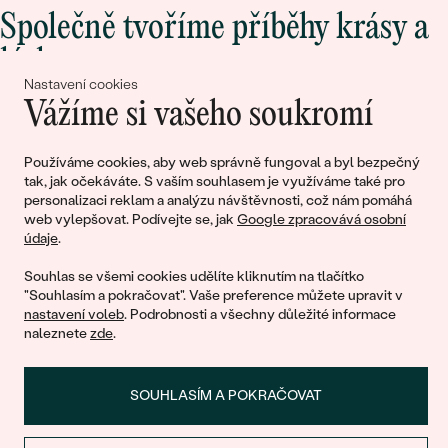
Společně tvoříme příběhy krásy a
lásky
Nastavení cookies
Vážíme si vašeho soukromí
Připojte se k nám!
Používáme cookies, aby web správně fungoval a byl bezpečný
tak, jak očekáváte. S vaším souhlasem je využíváme také pro
personalizaci reklam a analýzu návštěvnosti, což nám pomáhá
web vylepšovat. Podívejte se, jak
Google zpracovává osobní
údaje
.
Souhlas se všemi cookies udělíte kliknutím na tlačítko
"Souhlasím a pokračovat". Vaše preference můžete upravit v
nastavení voleb
. Podrobnosti a všechny důležité informace
© 2011 - 2026, Eppi.cz
naleznete
zde
.
SOUHLASÍM A POKRAČOVAT