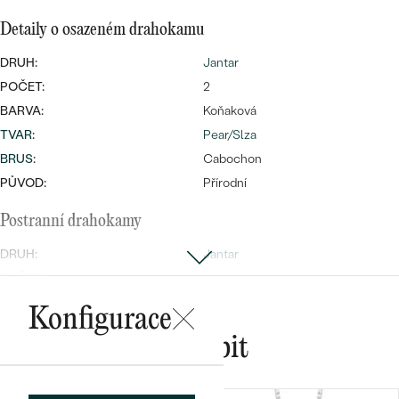
náušnice
Nejprodávanější
PODLE TVARU KAMENE
Detaily o osazeném drahokamu
Personalizované
DRUH:
Jantar
prsteny
NA MÍRU
PROHLÉDNOUT
POČET:
2
přívěsky
BARVA:
Koňaková
DIAMANTY
TVAR
:
Pear/Slza
PROHLÉDNOUT
BRUS
:
Cabochon
Wave kolekce
OBJEVIT
PŮVOD:
Přírodní
Postranní drahokamy
DRUH:
Jantar
PROHLÉDNOUT
POČET:
1
TVAR
:
Pear/Slza
Konfigurace
BARVA:
Olivově zelená
Mohlo by se vám líbit
BRUS
:
Cabochon
PŮVOD:
Přírodní