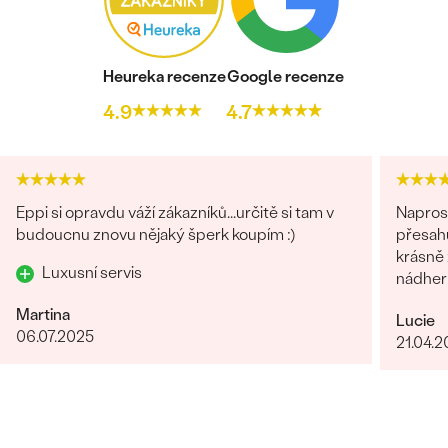
Heureka recenze
Google recenze
4.9
4.7
Eppi si opravdu váží zákazníků...určitě si tam v
Naprost
budoucnu znovu nějaký šperk koupím :)
přesahuj
krásně z
Luxusní servis
nádhern
Martina
Lucie
06.07.2025
21.04.