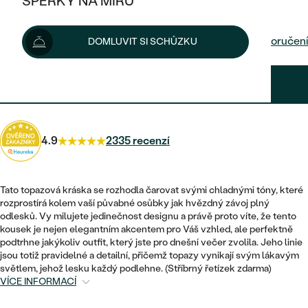
ŠPERKY NA MÍRU
3 950 Kč
4 290 Kč
-8 %
KOMBINOVANÉ ZLATO
STŘÍBRNÉ
POSTRANNÍ KAMENY
ZLATÉ
VÝPRODEJ
ŠPERKY SKLADEM
Možnosti doručení
DOMLUVIT SI SCHŮZKU
PLATINOVÉ
HALO
DLE STYLU
STŘÍBRNÉ
KDYŽ ŠPERKY POMÁHAJÍ
VÝPRODEJ
JEDNODUCHÉ
3 555 Kč
s kódem
SUN10
.
TŘI KAMENY
PLATINOVÉ
DLE STYLU
DLE TYPU
DLE MATERIÁLU
BEZ KAMENE
PECKOVÉ
VINTAGE
NÁUŠNICE
ZLATÉ
DLE STYLU
4.9
2335 recenzí
ETERNITY
KRUHOVÉ
SNUBNÍ A ZÁSNUBNÍ SETY
SOLITÉR
PRSTENY
STŘÍBRNÉ
VYKROJENÉ
MINIMALISTICKÉ
NETRADIČNÍ
Tato topazová kráska se rozhodla čarovat svými chladnými tóny, které
NAROZENÍ DÍTĚTE
PŘÍVĚSKY
PLATINOVÉ
rozprostírá kolem vaší půvabné osůbky jak hvězdný závoj plný
VINTAGE
odlesků. Vy milujete jedinečnost designu a právě proto víte, že tento
VISACÍ
PERSONALIZOVANÉ
kousek je nejen elegantním akcentem pro Váš vzhled, ale perfektně
NÁRAMKY
SESTAV SI SVŮJ PRSTEN
podtrhne jakýkoliv outfit, který jste pro dnešní večer zvolila. Jeho linie
NETRADIČNÍ
DLE STYLU
SOLITÉR
jsou totiž pravidelné a detailní, přičemž topazy vynikají svým lákavým
ZAČÍT S PRSTENEM
SE ZNAMENÍM ZVĚROKRUHU
SETY
světlem, jehož lesku každý podlehne. (Stříbrný řetízek zdarma)
ETERNITY
TEPANÉ
VÍCE INFORMACÍ
VE TVARU SRDCE
ZAČÍT S DIAMANTEM
MINIMALISTICKÉ
PÁNSKÉ ŠPERKY