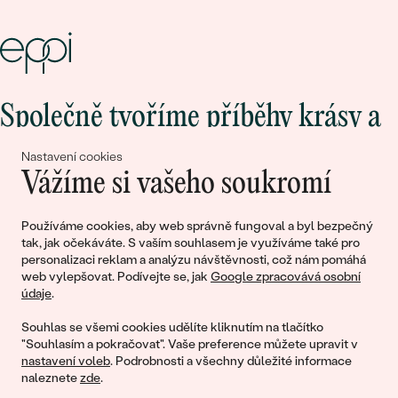
Společně tvoříme příběhy krásy a
lásky
Nastavení cookies
Vážíme si vašeho soukromí
Připojte se k nám!
Používáme cookies, aby web správně fungoval a byl bezpečný
tak, jak očekáváte. S vaším souhlasem je využíváme také pro
personalizaci reklam a analýzu návštěvnosti, což nám pomáhá
web vylepšovat. Podívejte se, jak
Google zpracovává osobní
údaje
.
Souhlas se všemi cookies udělíte kliknutím na tlačítko
"Souhlasím a pokračovat". Vaše preference můžete upravit v
nastavení voleb
. Podrobnosti a všechny důležité informace
© 2011 - 2026, Eppi.cz
naleznete
zde
.