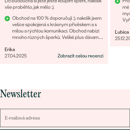
Do budoucna si jistě ještě koupim šperk, nakolik
Pro
vše proběhlo, jak mělo ;).
mé 
mys
Obchod na 100 % doporučuji :), nakolik jsem
Vyř
velice spokojená s krásnym přívěskem a s
tře
milou a rýchlou komunikaci. Obchod nabízí
Ľubica
zvl
mnoho různých šperků. Veliké plus dávam i
25.12.2
za rýchle vyhotovení přívěsku.
Erika
27.04.2025
Zobrazit celou recenzi
Newsletter