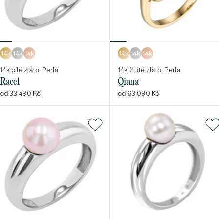
Bestsellery
14k
14k
14k
14k
14k
14k
14k bílé zlato, Perla
14k žluté zlato, Perla
Racel
Qiana
od 33 490 Kč
od 63 090 Kč
OBJEVIT