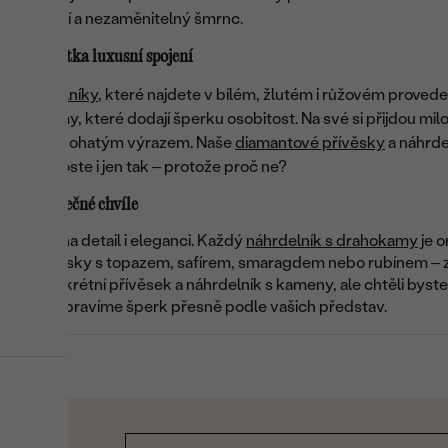
í zpracování a nezaměnitelný šmrnc.
my… zkrátka luxusní spojení
té náhrdelníky
, které najdete v bílém, žlutém i růžovém provede
ahokamy, které dodají šperku osobitost. Na své si přijdou milo
 šperku s bohatým výrazem. Naše
diamantové přívěsky
a náhrde
idně je noste i jen tak – protože proč ne?
 pro výjimečné chvíle
důrazem na detail i eleganci. Každý
náhrdelník s drahokamy
je o
jevujte kousky s topazem, safírem, smaragdem nebo rubínem – z
ujme konkrétní přívěsek a náhrdelník s kameny, ale chtěli byste j
ádi vám upravíme šperk přesně podle vašich představ.