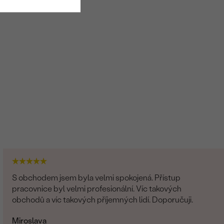
S obchodem jsem byla velmi spokojená. Přístup
pracovnice byl velmi profesionální. Víc takových
obchodů a víc takových příjemných lidí. Doporučuji.
Miroslava