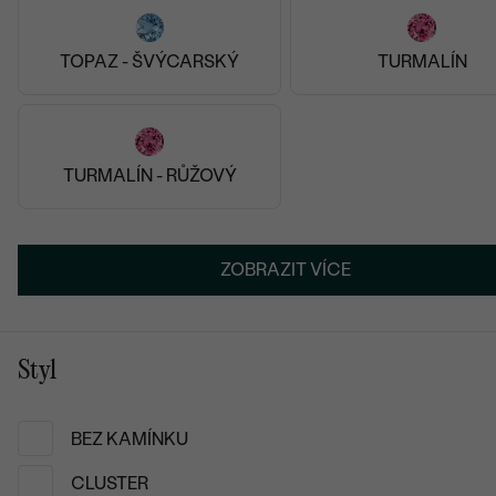
vstřícnost
Filip
TOPAZ - ŠVÝCARSKÝ
TURMALÍN
12.03.2025
Zobrazit celou recenzi
TURMALÍN - RŮŽOVÝ
ZOBRAZIT VÍCE
Luxusní přívěsky a
Styl
Luxusní náhrdelníky, které
Toužíte po
šperku
, který
BEZ KAMÍNKU
nabídky jsou tu právě p
CLUSTER
dárkem, který chytí za s