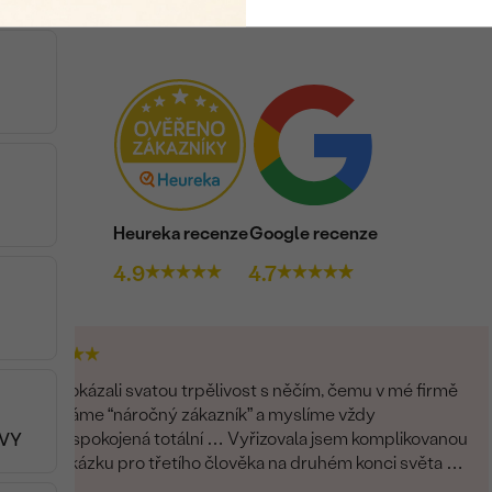
Heureka recenze
Google recenze
4.9
4.7
Prokázali svatou trpělivost s něčím, čemu v mé firmě
říkáme “náročný zákazník” a myslíme vždy
nespokojená totální … Vyřizovala jsem komplikovanou
RVY
zakázku pro třetího člověka na druhém konci světa a
zvládli to skvěle. Musím moc poděkovat.