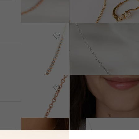
od 31 790 Kč
Stříbro, Lab-grown diamant
Viola
SKLADEM
8 990 Kč
t
14k žluté zlato, Diamant
Lias
od 19 690 Kč
o - žlutá,
Stříbro, Diamant
Sofi