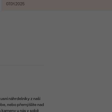
07.01.2025
xusní náhrdelníky z naší
ebe, nebo přemýšlíte nad
 s kameny u nás v sobě