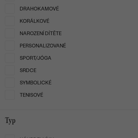
spojuje kvalitu, precizn
DRAHOKAMOVÉ
Zlato, diamanty, drahoka
KORÁLKOVÉ
V hlavní roli? Luxusní
zla
NAROZENÍ DÍTĚTE
diamanty nebo barevné dr
všechny, které touží po
PERSONALIZOVANÉ
významné události, ale kl
SPORT/JÓGA
Vyberte si ten pravý šperk
SRDCE
Kolekce, která vznikla s 
být nošen s hrdostí. Ob
SYMBOLICKÉ
mají duši. A pokud vás za
neváhejte nám napsat. R
TENISOVÉ
Typ