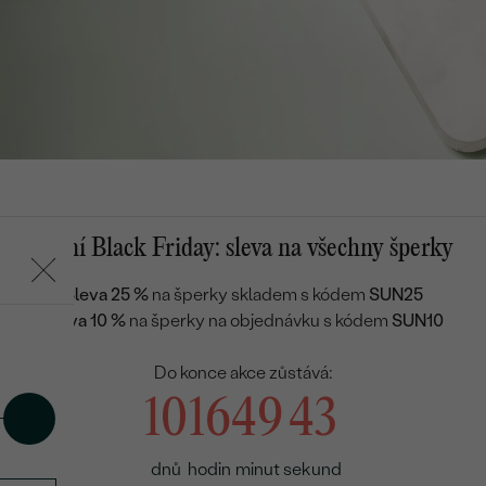
Letní Black Friday: sleva na všechny šperky
Sleva 25 %
na šperky skladem s kódem
SUN25
Sleva 10 %
na šperky na objednávku s kódem
SUN10
Do konce akce zůstává:
10
16
49
41
dnů
hodin
minut
sekund