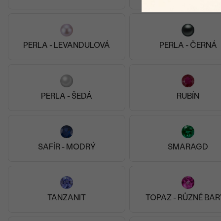
PERLA - LEVANDULOVÁ
PERLA - ČERNÁ
PERLA - ŠEDÁ
RUBÍN
SAFÍR - MODRÝ
SMARAGD
To nejlepší klenotnictví v České republice! Úžasný osobní
přístup, flexibilita, zakázková výroba, design, vkus.
Zkrátka super!
TANZANIT
TOPAZ - RŮZNÉ BA
Naprosto úžasný přístup servis komunikace design