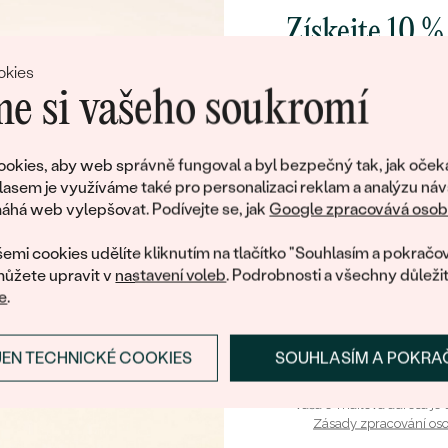
128 790 Kč
Získejte 10 %
svůj první 
okies
e si vašeho soukromí
Ý
rown diamant
14k bílé zlato, Diamant
Přidejte se k nám a 
Greta
poctivě vyráběných 
okies, aby web správně fungoval a byl bezpečný tak, jak oček
od 45 790 Kč
Jako dárek na přivítá
lasem je využíváme také pro personalizaci reklam a analýzu náv
zašleme slevový kód
há web vylepšovat. Podívejte se, jak
Google zpracovává osobn
nákup.
ANT
emi cookies udělíte kliknutím na tlačítko "Souhlasím a pokračov
, Lab-grown
ůžete upravit v
nastavení voleb
. Podrobnosti a všechny důleži
e
.
JEN TECHNICKÉ COOKIES
SOUHLASÍM A POKRA
PŘIHLÁSIT SE A ZÍ
Vaša e-mailová adresa je 
Zásady zpracování os
Viděli jste všechny produkty v kategorii.