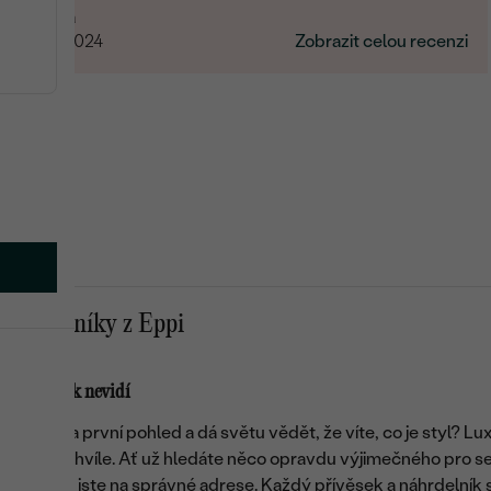
Ľubica
25.12.2024
Zobrazit celou recenzi
 náhrdelníky z Eppi
 se jen tak nevidí
 zaujme na první pohled a dá světu vědět, že víte, co je styl? Lu
ro takové chvíle. Ať už hledáte něco opravdu výjimečného pro s
rdce, tady jste na správné adrese. Každý přívěsek a náhrdelník