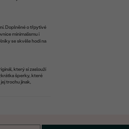
ní. Doplněné o třpytivé
vnice minimalismu i
lníky se skvěle hodí na
riginál, který si zaslouží
krátka šperky, které
ej trochu jinak,