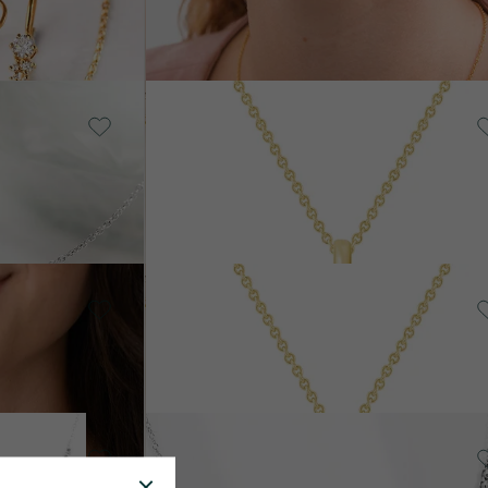
od 51 790 Kč
Stříbro, Lab-grown diamant
Lias
6 690 Kč
Stříbro, Diamant
Lias
17 590 Kč
14k bílé zlato, Diamant
Sofi