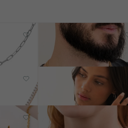
14k žluté zlato
Panzer
85 490 Kč
14k bílé zlato, Diamant
Sharap
od 592 590 Kč
14k žluté zlato, Diamant
Luna