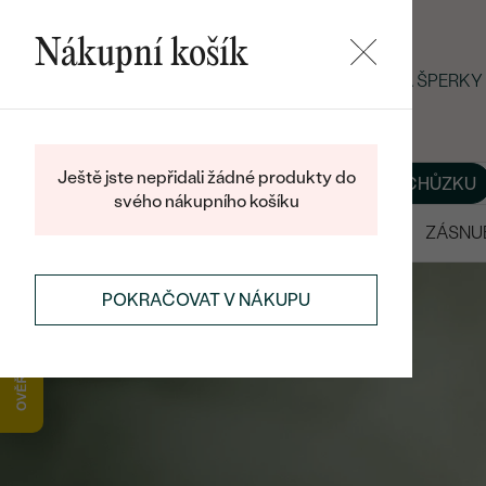
Nákupní košík
LETNÍ BLACK FRIDAY: −25 % NA ŠPERK
Ještě jste nepřidali žádné produkty do
O NÁS
BLOG
ŠPERKY NA MÍRU
DOMLUVIT SI SCHŮZKU
svého nákupního košíku
VÝPRODEJ
SNUBNÍ PRSTENY
ZÁSNU
POKRAČOVAT V NÁKUPU