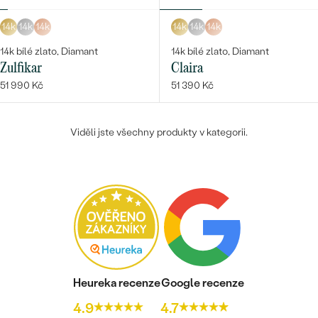
14k
14k
14k
14k
14k
14k
14k bílé zlato, Diamant
14k bílé zlato, Diamant
Zulfikar
Claira
51 990 Kč
51 390 Kč
Viděli jste všechny produkty v kategorii.
Heureka recenze
Google recenze
4.9
4.7