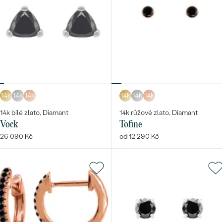
14k
14k
14k
14k
14k
14k
14k bílé zlato, Diamant
14k růžové zlato, Diamant
Vock
Tofine
26 090 Kč
od 12 290 Kč