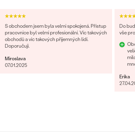
S obchodem jsem byla velmi spokojená. Přístup
Do budo
pracovnice byl velmi profesionální. Víc takových
vše pro
obchodů a víc takových příjemných lidí.
Obc
Doporučuji.
vel
mil
Miroslava
mnoho 
07.01.2025
za 
Erika
27.04.