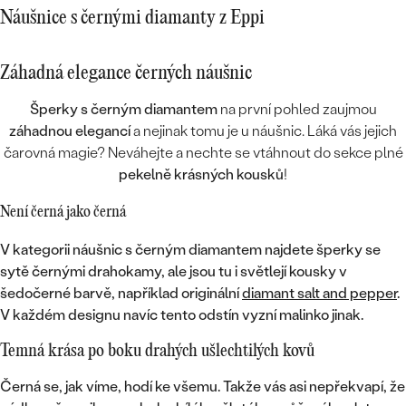
Náušnice s černými diamanty z Eppi
Záhadná elegance černých náušnic
Šperky s černým diamantem
na první pohled zaujmou
záhadnou elegancí
a nejinak tomu je u náušnic. Láká vás jejich
čarovná magie? Neváhejte a nechte se vtáhnout do sekce plné
pekelně krásných kousků
!
Není černá jako černá
V kategorii náušnic s černým diamantem najdete šperky se
sytě černými drahokamy
, ale jsou tu i
světlejí kousky v
šedočerné barvě
, například originální
diamant salt and pepper
.
V každém designu navíc tento odstín vyzní malinko jinak.
Temná krása po boku drahých ušlechtilých kovů
Černá se, jak víme, hodí ke všemu. Takže vás asi nepřekvapí, že