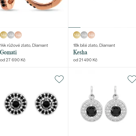
14k
14k
14k
14k
14k
14k
14k růžové zlato, Diamant
18k bílé zlato, Diamant
Gomati
Kesha
od 27 690 Kč
od 21 490 Kč