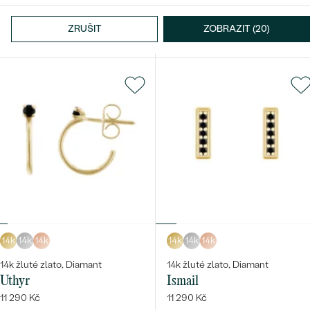
Stříbro, Diamant
14k žluté zlato, Diamant
Wetty
Shyla
ZRUŠIT
ZOBRAZIT (20)
19 890 Kč
od 19 990 Kč
Bestsellery
OBJEVIT
14k
14k
14k
14k
14k
14k
14k žluté zlato, Diamant
14k žluté zlato, Diamant
Uthyr
Ismail
11 290 Kč
11 290 Kč