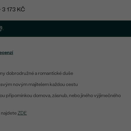
+ 3 173 KČ
.
ecenzí
hny dobrodružné a romantické duše
e svým novým majitelem každou cestu
ou připomínkou domova, zásnub, nebo jiného výjimečného
e najdete
ZDE