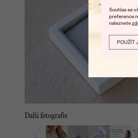
Souhlas se vš
preference m
naleznete
zd
POUŽÍT 
Další fotografie