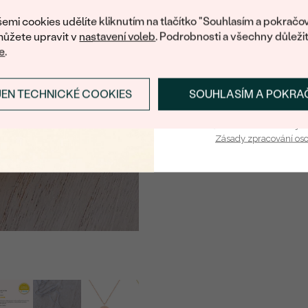
nákup.
emi cookies udělíte kliknutím na tlačítko "Souhlasím a pokračov
ůžete upravit v
nastavení voleb
. Podrobnosti a všechny důleži
e
.
JEN TECHNICKÉ COOKIES
SOUHLASÍM A POKRA
PŘIHLÁSIT SE A ZÍ
Vaša e-mailová adresa je 
Zásady zpracování os