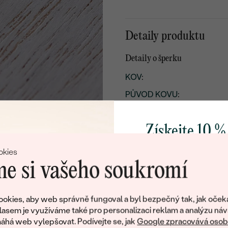
Detaily produktu
Detaily o šperku
KOV
:
PŮVOD KOVU
:
POVRCH KOVU:
Získejte 10 %
ŠÍŘKA:
CELKOVÁ PŘIBLIŽNÁ VÁHA
svůj první 
okies
e si vašeho soukromí
Přidejte se k nám a 
poctivě vyráběných 
okies, aby web správně fungoval a byl bezpečný tak, jak oček
Jako dárek na přivítá
lasem je využíváme také pro personalizaci reklam a analýzu náv
zašleme slevový kód
há web vylepšovat. Podívejte se, jak
Google zpracovává osobn