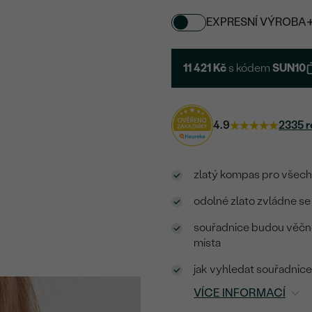
EXPRESNÍ VÝROBA
11 421 Kč
s kódem
SUN10
4.9
2335 r
zlatý kompas pro všec
odolné zlato zvládne s
souřadnice budou věčn
místa
jak vyhledat souřadnic
VÍCE INFORMACÍ