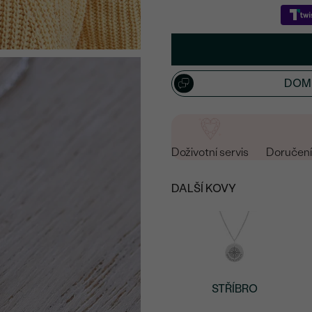
30
/ 30 ZNAKŮ
DOML
Doživotní servis
Doručení 
DALŠÍ KOVY
STŘÍBRO