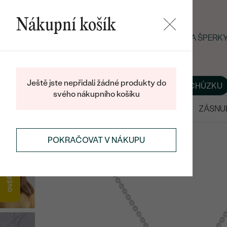
Nákupní košík
LETNÍ BLACK FRIDAY: −25 % NA ŠPER
Ještě jste nepřidali žádné produkty do
O NÁS
BLOG
ŠPERKY NA MÍRU
DOMLUVIT SI SCHŮZKU
svého nákupního košíku
VÝPRODEJ
SNUBNÍ PRSTENY
ZÁSNU
ŠPERKY
SYMBOLICKÉ ŠPERKY
CESTOVÁNÍ
POKRAČOVAT V NÁKUPU