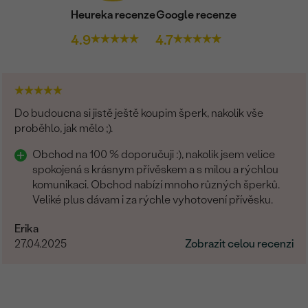
Heureka recenze
Google recenze
4.9
4.7
Do budoucna si jistě ještě koupim šperk, nakolik vše
proběhlo, jak mělo ;).
Obchod na 100 % doporučuji :), nakolik jsem velice
spokojená s krásnym přívěskem a s milou a rýchlou
komunikaci. Obchod nabízí mnoho různých šperků.
Veliké plus dávam i za rýchle vyhotovení přívěsku.
Erika
27.04.2025
Zobrazit celou recenzi