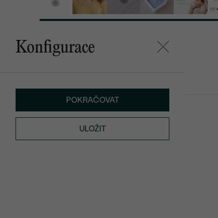
Konfigurace
Mohlo by se vám líbit
POKRAČOVAT
Bryony
Annika
od 18 790 Kč
od 10 390 K
ULOŽIT