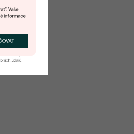
at". Vaše
té informace
ČOVAT
SKAT SLEVU
u nás v bezpečí.
obních údajů