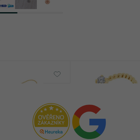
Kaiya
č
od 17 490 Kč