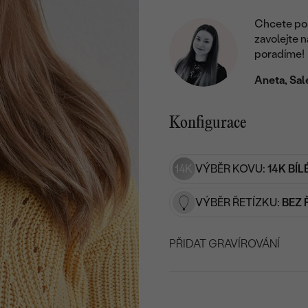
Chcete por
zavolejte 
poradíme!
Aneta, Sal
Konfigurace
14K
VÝBĚR KOVU:
14K BÍL
VÝBĚR ŘETÍZKU:
BEZ 
PŘIDAT GRAVÍROVÁNÍ
VYBERTE FONT
Napište iniciály/text