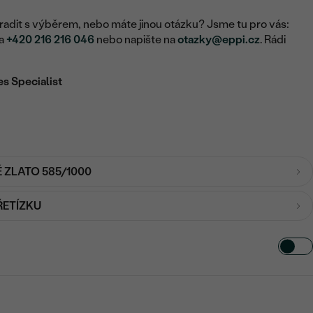
adit s výběrem, nebo máte jinou otázku? Jsme tu pro vás:
na
+420 216 216 046
nebo napište na
otazky@eppi.cz
. Rádi
es Specialist
É ZLATO 585/1000
ŘETÍZKU