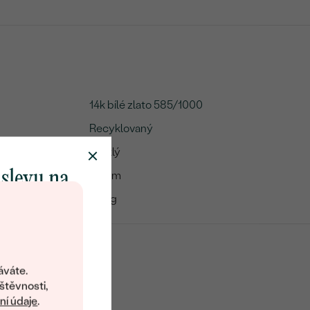
14k bílé zlato 585/1000
Recyklovaný
Lesklý
 slevu na
13 mm
:
1.05 g
klenot
objevte svět
šperků Eppi.
áváte.
ní vám obratem
štěvnosti,
 na váš první
í údaje
.