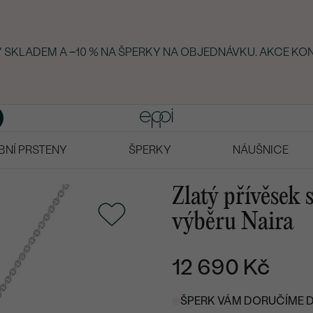
KY SKLADEM A −10 % NA ŠPERKY NA OBJEDNÁVKU. AKCE KON
BNÍ PRSTENY
ŠPERKY
NÁUŠNICE
Zlatý přívěsek 
výběru Naira
12 690 Kč
ŠPERK VÁM DORUČÍME DO 