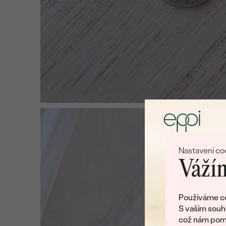
Nastavení co
Vážím
Používáme co
S vaším souh
což nám pomá