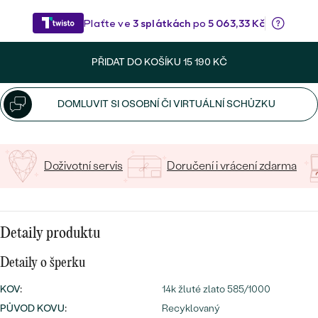
CENOVĚ DOSTUPNÉ
Napište iniciály/text
DRAHOKAM
CENOVĚ DOSTUPNÉ
S DRAHOKAMY
LUXUSNÍ
25
/ 25 ZNAKŮ
Nejprodávanější
LUXUSNÍ
S LAB-GROWN DIAMANTY
DLE MATERIÁLU
PŘIDAT DO KOŠÍKU
15 190 KČ
snubní prsteny
ZLATO
S PERLAMI
DOMLUVIT SI OSOBNÍ ČI VIRTUÁLNÍ SCHŮZKU
PLATINA
DLE STYLU
PROHLÉDNOUT
STŘÍBRO
Doživotní servis
Doručení i vrácení zdarma
PERSONALIZOVANÉ
SYMBOLICKÉ
Detaily produktu
MINIMALISTICKÉ
Detaily o šperku
PODLE PŘÍLEŽITOSTI
Nejprodávanější
KOV
:
14k žluté zlato 585/1000
PODLE BARVY
PŮVOD KOVU
:
Recyklovaný