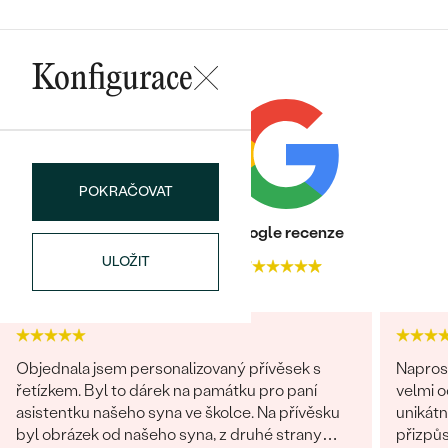
Konfigurace
Bestsellery
POKRAČOVAT
OBJEVIT
Heureka recenze
Google recenze
ULOŽIT
4.9
4.7
Objednala jsem personalizovaný přívěsek s
Napros
řetízkem. Byl to dárek na památku pro paní
velmi 
asistentku našeho syna ve školce. Na přívěsku
unikátn
byl obrázek od našeho syna, z druhé strany
přizpůs