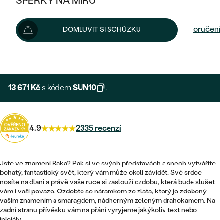
ŠPERKY NA MÍRU
15 190 Kč
KOMBINOVANÉ ZLATO
STŘÍBRNÉ
POSTRANNÍ KAMENY
ZLATÉ
VÝPRODEJ
ŠPERKY SKLADEM
Šperk vám doručíme do 7 - 10 prac. dní.
Možnosti doručení
DOMLUVIT SI SCHŮZKU
PLATINOVÉ
HALO
DLE STYLU
STŘÍBRNÉ
KDYŽ ŠPERKY POMÁHAJÍ
VÝPRODEJ
+ 3 038 KČ
EXPRESNÍ VÝROBA
JEDNODUCHÉ
TŘI KAMENY
PLATINOVÉ
DLE STYLU
DLE TYPU
DLE MATERIÁLU
BEZ KAMENE
PECKOVÉ
VINTAGE
13 671 Kč
s kódem
SUN10
.
NÁUŠNICE
ZLATÉ
DLE STYLU
ETERNITY
KRUHOVÉ
SNUBNÍ A ZÁSNUBNÍ SETY
SOLITÉR
PRSTENY
STŘÍBRNÉ
4.9
2335 recenzí
VYKROJENÉ
MINIMALISTICKÉ
NETRADIČNÍ
NAROZENÍ DÍTĚTE
PŘÍVĚSKY
PLATINOVÉ
VINTAGE
VISACÍ
Jste ve znamení Raka? Pak si ve svých představách a snech vytváříte
PERSONALIZOVANÉ
NÁRAMKY
SESTAV SI SVŮJ PRSTEN
bohatý, fantastický svět, který vám může okolí závidět. Své srdce
NETRADIČNÍ
DLE STYLU
SOLITÉR
nosíte na dlani a právě vaše ruce si zaslouží ozdobu, která bude slušet
ZAČÍT S PRSTENEM
SE ZNAMENÍM ZVĚROKRUHU
SETY
vám i vaší povaze. Ozdobte se náramkem ze zlata, který je zdobený
ETERNITY
TEPANÉ
vaším znamením a smaragdem, nádherným zeleným drahokamem. Na
VE TVARU SRDCE
ZAČÍT S DIAMANTEM
zadní stranu přívěsku vám na přání vyryjeme jakýkoliv text nebo
MINIMALISTICKÉ
PÁNSKÉ ŠPERKY
iniciály.