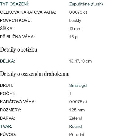
náušnice
TYP OSAZENÍ
:
Zapuštěné (flush)
Nejprodávanější
PODLE TVARU KAMENE
CELKOVÁ KARÁTOVÁ VÁHA:
0.0075 ct
Personalizované
POVRCH KOVU:
Lesklý
prsteny
NA MÍRU
PROHLÉDNOUT
ŠÍŘKA:
13 mm
přívěsky
PŘIBLIŽNÁ VÁHA:
1.6 g
DIAMANTY
Detaily o řetízku
PROHLÉDNOUT
Wave kolekce
DÉLKA
:
16, 17, 18 cm
OBJEVIT
Detaily o osazeném drahokamu
DRUH:
Smaragd
PROHLÉDNOUT
POČET:
1
KARÁTOVÁ VÁHA:
0.0075 ct
ROZMĚRY:
1.25 mm
BARVA:
Zelená
TVAR
:
Round
PŮVOD:
Přírodní