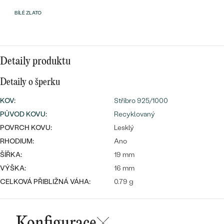
náušnice
Nejprodávanější
BÍLÉ ZLATO
PODLE TVARU KAMENE
Personalizované
prsteny
NA MÍRU
PROHLÉDNOUT
přívěsky
Detaily produktu
DIAMANTY
Detaily o šperku
PROHLÉDNOUT
Wave kolekce
KOV
:
Stříbro 925/1000
OBJEVIT
PŮVOD KOVU
:
Recyklovaný
POVRCH KOVU:
Lesklý
RHODIUM:
Ano
PROHLÉDNOUT
ŠÍŘKA:
19 mm
VÝŠKA:
16 mm
CELKOVÁ PŘIBLIŽNÁ VÁHA:
0.79 g
Konfigurace