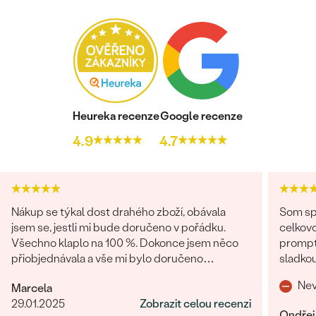
Heureka recenze
Google recenze
4.9
4.7
Nákup se týkal dost drahého zboží, obávala
Som spo
jsem se, jestli mi bude doručeno v pořádku.
celkovo
Všechno klaplo na 100 %. Dokonce jsem něco
promptná. Tovar prišiel pekne z
přiobjednávala a vše mi bylo doručeno
sladkou
najednou, jak mi slíbili. Obchod můžu rozhodně
o zákaz
Nev
Marcela
doporučit.
29.01.2025
Zobrazit celou recenzi
Ondřej