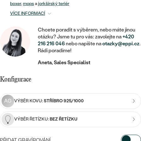
MINIMALISTICKÉ
RUČNĚ RYTÉ
DĚTSKÉ
boxer
,
mops
a
jorkšírský teriér
ZAČÍT S LAB-GROWN DIAMANTEM
MEDAILONKY
DĚTSKÉ ŠPERKY
VÍCE INFORMACÍ
STATEMENT
S VÝPLNÍ
PIERCING
ZAČÍT S BAREVNÝM DIAMANTEM
ŘETÍZKY
BROŽE
Chcete poradit s výběrem, nebo máte jinou
PEČETNÍ
SVATEBNÍ SETY
otázku? Jsme tu pro vás: zavolejte na
+420
VE TVARU SRDCE
DOPLŇKY
DLE KAMENE
DLE DRAHOKAMU
216 216 046
nebo napište na
otazky@eppi.cz
.
PERSONALIZOVANÉ
Rádi poradíme!
S DIAMANTY
DLE CENY
SE ZVÍŘATY
DIAMANT
DLE MATERIÁLU
Aneta, Sales Specialist
CENOVĚ DOSTUPNÉ
DLE DRAHOKAMU
S DRAHOKAMY
LAB-GROWN DIAMANT
ZLATO
DLE DRAHOKAMU
S DIAMANTY
Konfigurace
LUXUSNÍ
S PERLAMI
MOISSANIT
S DIAMANTY
STŘÍBRO
S DRAHOKAMY
AG
VÝBĚR KOVU:
STŘÍBRO 925/1000
BAREVNÝ DIAMANT
S DRAHOKAMY
PLATINA
DLE CENY
S PERLAMI
CENOVĚ DOSTUPNÉ
ČERNÝ DIAMANT
S PERLAMI
VÝBĚR ŘETÍZKU:
BEZ ŘETÍZKU
DLE KAMENE
DLE CENY
LUXUSNÍ
SALT AND PEPPER DIAMANT
S DIAMANTY
DLE CENY
PŘIDAT GRAVÍROVÁNÍ