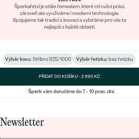
Šperkařství je stále řemeslem, které ctí ruční práci,
zároveň ale využíváme i moderní technologie.
Spojujeme tak tradici s inovací a vybíráme pro vás to
nejlepší z každé oblasti.
Výběr kovu:
Stříbro 925/1000
Výběr řetízku:
bez řetízku
PŘIDAT DO KOŠÍKU -
2 990 KČ
Šperk vám doručíme do 7 - 10 prac. dní.
Newsletter