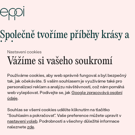
Společně tvoříme příběhy krásy a
lásky
Nastavení cookies
Vážíme si vašeho soukromí
Připojte se k nám!
Používáme cookies, aby web správně fungoval a byl bezpečný
tak, jak očekáváte. S vaším souhlasem je využíváme také pro
personalizaci reklam a analýzu návštěvnosti, což nám pomáhá
web vylepšovat. Podívejte se, jak
Google zpracovává osobní
údaje
.
Souhlas se všemi cookies udělíte kliknutím na tlačítko
"Souhlasím a pokračovat". Vaše preference můžete upravit v
nastavení voleb
. Podrobnosti a všechny důležité informace
© 2011 - 2026, Eppi.cz
naleznete
zde
.