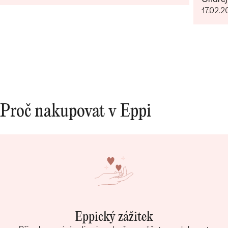
17.02.2
Proč nakupovat v Eppi
Eppický zážitek