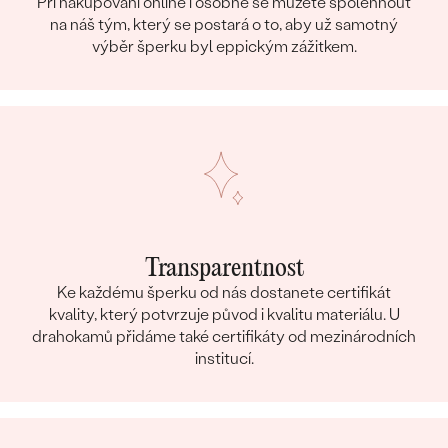
Při nakupování online i osobně se můžete spolehnout
na náš tým, který se postará o to, aby už samotný
výběr šperku byl eppickým zážitkem.
Transparentnost
Ke každému šperku od nás dostanete certifikát
kvality, který potvrzuje původ i kvalitu materiálu. U
drahokamů přidáme také certifikáty od mezinárodních
institucí.