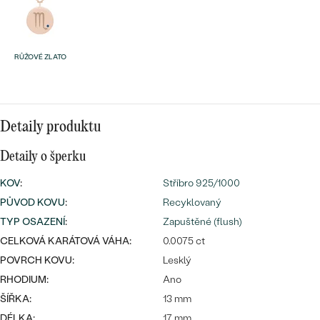
náušnice
Nejprodávanější
PODLE TVARU KAMENE
Personalizované
prsteny
NA MÍRU
RŮŽOVÉ ZLATO
PROHLÉDNOUT
přívěsky
DIAMANTY
PROHLÉDNOUT
Detaily produktu
Wave kolekce
OBJEVIT
Detaily o šperku
KOV
:
Stříbro 925/1000
PŮVOD KOVU
:
Recyklovaný
PROHLÉDNOUT
TYP OSAZENÍ
:
Zapuštěné (flush)
CELKOVÁ KARÁTOVÁ VÁHA:
0.0075 ct
POVRCH KOVU:
Lesklý
RHODIUM:
Ano
ŠÍŘKA:
13 mm
DÉLKA:
17 mm