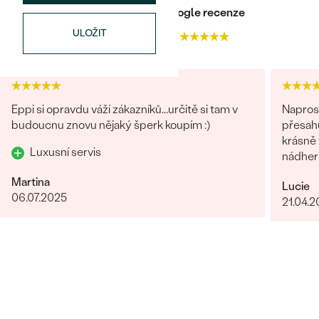
Heureka recenze
Google recenze
ULOŽIT
4.9
4.7
Eppi si opravdu váží zákazníků...určitě si tam v
Naprost
budoucnu znovu nějaký šperk koupím :)
přesahuj
krásně z
Luxusní servis
nádhern
Martina
Lucie
06.07.2025
21.04.