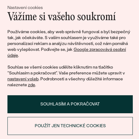
lásky
Nastavení cookies
Vážíme si vašeho soukromí
Připojte se k nám!
Používáme cookies, aby web správně fungoval a byl bezpečný
tak, jak očekáváte. S vaším souhlasem je využíváme také pro
personalizaci reklam a analýzu návštěvnosti, což nám pomáhá
web vylepšovat. Podívejte se, jak
Google zpracovává osobní
údaje
.
Souhlas se všemi cookies udělíte kliknutím na tlačítko
"Souhlasím a pokračovat". Vaše preference můžete upravit v
nastavení voleb
. Podrobnosti a všechny důležité informace
© 2011 - 2026, Eppi.cz
naleznete
zde
.
SOUHLASÍM A POKRAČOVAT
POUŽÍT JEN TECHNICKÉ COOKIES
SLEVA NA PRVNÍ NÁKUP