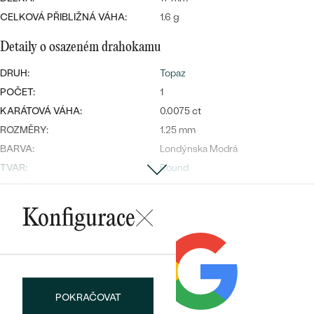
CELKOVÁ PŘIBLIŽNÁ VÁHA:
1.6 g
Detaily o osazeném drahokamu
Bestsellery
DRUH:
Topaz
POČET:
1
KARÁTOVÁ VÁHA:
0.0075 ct
ROZMĚRY:
1.25 mm
OBJEVIT
BARVA:
Londýnska Modrá
TVAR
:
Round
PŮVOD:
Přírodní
Konfigurace
POKRAČOVAT