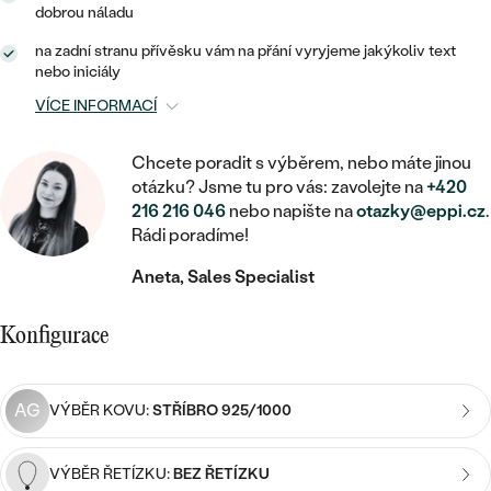
MINIMALISTICKÉ
RUČNĚ RYTÉ
DĚTSKÉ
dobrou náladu
ZAČÍT S LAB-GROWN DIAMANTEM
MEDAILONKY
DĚTSKÉ ŠPERKY
STATEMENT
na zadní stranu přívěsku vám na přání vyryjeme jakýkoliv text
S VÝPLNÍ
PIERCING
nebo iniciály
ZAČÍT S BAREVNÝM DIAMANTEM
ŘETÍZKY
BROŽE
PEČETNÍ
VÍCE INFORMACÍ
SVATEBNÍ SETY
VE TVARU SRDCE
DOPLŇKY
DLE KAMENE
DLE DRAHOKAMU
PERSONALIZOVANÉ
Chcete poradit s výběrem, nebo máte jinou
S DIAMANTY
DLE CENY
otázku? Jsme tu pro vás: zavolejte na
+420
SE ZVÍŘATY
DIAMANT
216 216 046
nebo napište na
otazky@eppi.cz
.
DLE MATERIÁLU
CENOVĚ DOSTUPNÉ
DLE DRAHOKAMU
S DRAHOKAMY
Rádi poradíme!
LAB-GROWN DIAMANT
ZLATO
DLE DRAHOKAMU
S DIAMANTY
Aneta, Sales Specialist
LUXUSNÍ
S PERLAMI
MOISSANIT
S DIAMANTY
STŘÍBRO
S DRAHOKAMY
Konfigurace
BAREVNÝ DIAMANT
S DRAHOKAMY
PLATINA
DLE CENY
S PERLAMI
CENOVĚ DOSTUPNÉ
ČERNÝ DIAMANT
AG
VÝBĚR KOVU:
STŘÍBRO 925/1000
S PERLAMI
DLE KAMENE
DLE CENY
LUXUSNÍ
SALT AND PEPPER DIAMANT
VÝBĚR ŘETÍZKU:
BEZ ŘETÍZKU
S DIAMANTY
DLE CENY